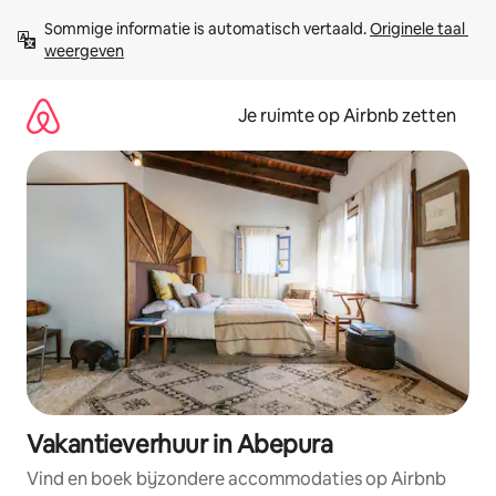
Ga
Sommige informatie is automatisch vertaald. 
Originele taal 
direct
weergeven
naar
inhoud
Je ruimte op Airbnb zetten
Vakantieverhuur in Abepura
Vind en boek bijzondere accommodaties op Airbnb