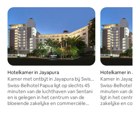
Hotelkamer in Jayapura
Hotelkamer in Ja
Kamer met ontbijt in Jayapura bij Swiss-
Kamer in Jayapura 
Belhotel
Swiss-Belhotel Papua ligt op slechts 45
Swiss-Belhotel Pap
minuten van de luchthaven van Sentani
minuten van de lu
en is gelegen in het centrum van de
ligt in het centru
bloeiende zakelijke en commerciële
zakelijke en comm
wijken van Jayapura. We zijn een
Jayapura. We zijn
populaire keuze onder reizigers naar de
onder reizigers na
regio Papoea. Kom bij ons logeren en
Kom bij ons loger
geniet van het schitterende uitzicht op
schitterende uitzi
de stad en de prachtige Jotefa Bay.
prachtige Jotefa B