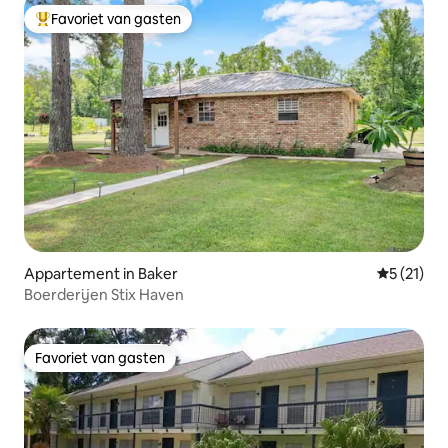
Favoriet van gasten
Topfavoriet van gasten
Appartement in Baker
Gemiddelde
5 (21)
Boerderijen Stix Haven
Favoriet van gasten
Favoriet van gasten