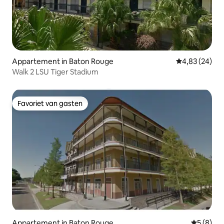
Appartement in Baton Rouge
Gemiddelde be
4,83 (24)
Walk 2 LSU Tiger Stadium
Favoriet van gasten
Favoriet van gasten
Appartement in Baton Rouge
Gemiddeld
5 (8)