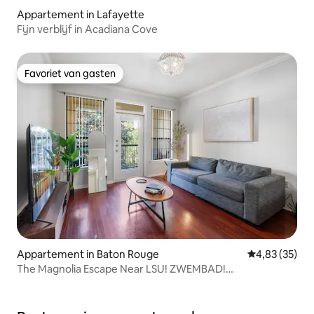
Appartement in Lafayette
Fijn verblijf in Acadiana Cove
Favoriet van gasten
Favoriet van gasten
Appartement in Baton Rouge
Gemiddelde be
4,83 (35)
The Magnolia Escape Near LSU! ZWEMBAD!
FITNESSRUIMTE! Balkon!