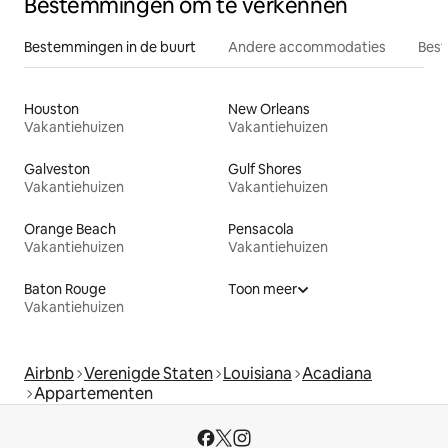
Bestemmingen om te verkennen
Bestemmingen in de buurt
Andere accommodaties
Best
Houston
New Orleans
Vakantiehuizen
Vakantiehuizen
Galveston
Gulf Shores
Vakantiehuizen
Vakantiehuizen
Orange Beach
Pensacola
Vakantiehuizen
Vakantiehuizen
Baton Rouge
Toon meer
Vakantiehuizen
Airbnb
Verenigde Staten
Louisiana
Acadiana
Appartementen