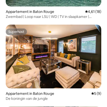
Appartement in Baton Rouge
Gemiddelde be
4,61 (18)
Zwembad | Loop naar LSU | WD | TV in slaapkamer |
Omheind
Superhost
Superhost
Appartement in Baton Rouge
Gemiddeld
5 (9)
De koningin van de jungle