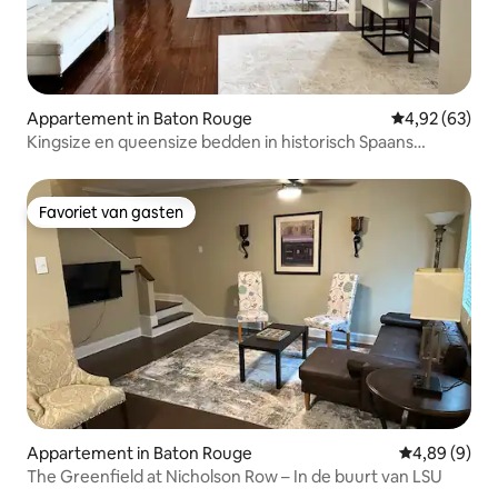
Appartement in Baton Rouge
Gemiddelde be
4,92 (63)
Kingsize en queensize bedden in historisch Spaans
stadschalet
Favoriet van gasten
Favoriet van gasten
Appartement in Baton Rouge
Gemiddelde b
4,89 (9)
The Greenfield at Nicholson Row – In de buurt van LSU