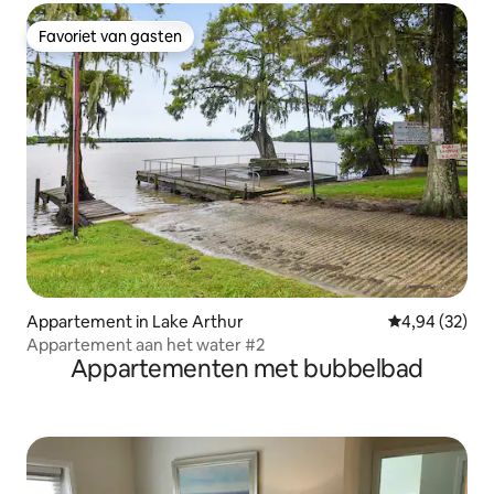
Favoriet van gasten
Favoriet van gasten
Appartement in Lake Arthur
Gemiddelde be
4,94 (32)
Appartement aan het water #2
Appartementen met bubbelbad