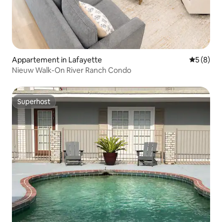
Appartement in Lafayette
Gemiddeld
5 (8)
Nieuw Walk-On River Ranch Condo
Superhost
Superhost