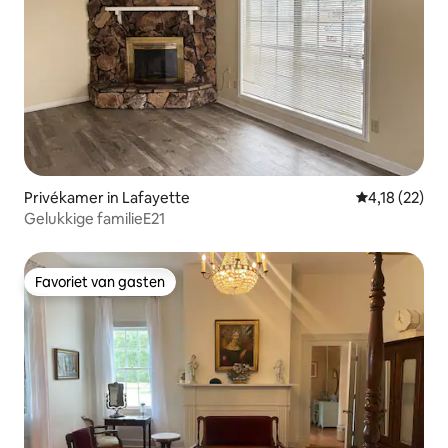
Privékamer in Lafayette
Gemiddelde be
4,18 (22)
Gelukkige familieE21
Favoriet van gasten
Favoriet van gasten