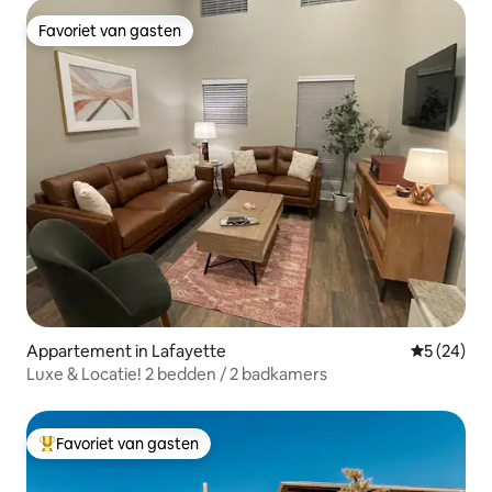
Favoriet van gasten
Favoriet van gasten
Appartement in Lafayette
Gemiddelde
5 (24)
Luxe & Locatie! 2 bedden / 2 badkamers
Favoriet van gasten
Topfavoriet van gasten