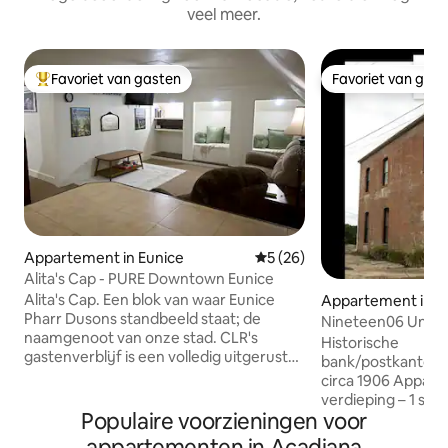
veel meer.
Favoriet van gasten
Favoriet van gas
Topfavoriet van gasten
Favoriet van gas
Appartement in Eunice
Gemiddelde beoordeling van 
5 (26)
Alita's Cap - PURE Downtown Eunice
Alita's Cap. Een blok van waar Eunice
Appartement in P
Pharr Dusons standbeeld staat; de
naamgenoot van onze stad. CLR's
Historische
gastenverblijf is een volledig uitgeruste
bank/postkantoor/
accommodatie met 1 slaapkamer en 1
circa 1906 Appart
badkamer. Voorzieningen zijn onder
verdieping – 1 sl
andere: wifi, tv in beide kamers,
Populaire voorzieningen voor
bedden), slaapban
ligstoelen, sfeerverlichting,
Appartement op d
appartementen in Acadiana