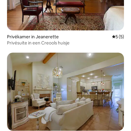
Privékamer in Jeanerette
Gemiddeld
5 (5)
Privésuite in een Creools huisje