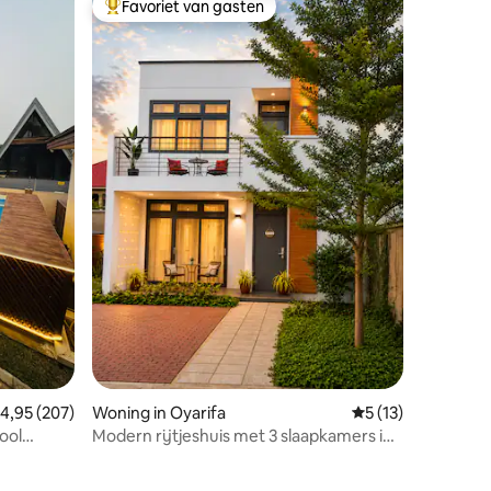
Favoriet van gasten
Topfavoriet van gasten
ecensies
emiddelde beoordeling van 4,95 uit 5, 207 recensies
4,95 (207)
Woning in Oyarifa
Gemiddelde beoorde
5 (13)
ool
Modern rijtjeshuis met 3 slaapkamers in
Oyarifa met zwembad en glasvezelwifi