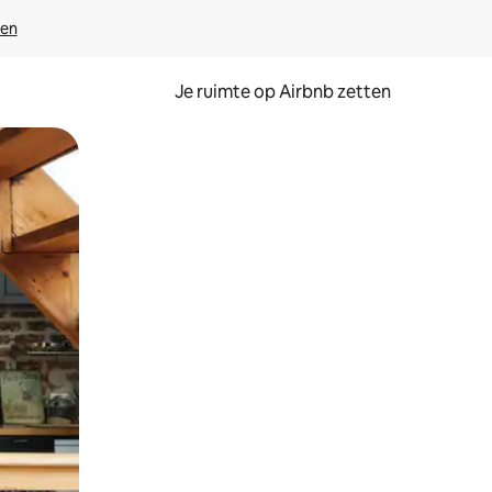
ven
Je ruimte op Airbnb zetten
ken of swipen.