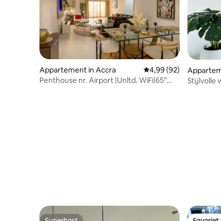
Appartement in Accra
Gemiddelde beoordeling
4,99 (92)
Appartem
Penthouse nr. Airport |Unltd. WiFi|65”
Stijlvoll
TV|Pool+Gym
Superhost
Favoriet