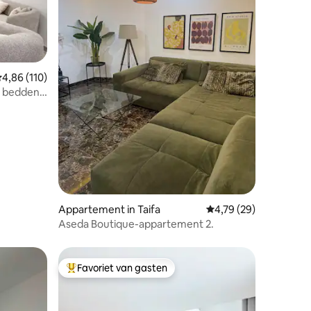
emiddelde beoordeling van 4,86 uit 5, 110 recensies
4,86 (110)
 bedden|
ecensies
Appartement in Taifa
Gemiddelde beoordelin
4,79 (29)
Aseda Boutique-appartement 2.
Favoriet van gasten
Topfavoriet van gasten