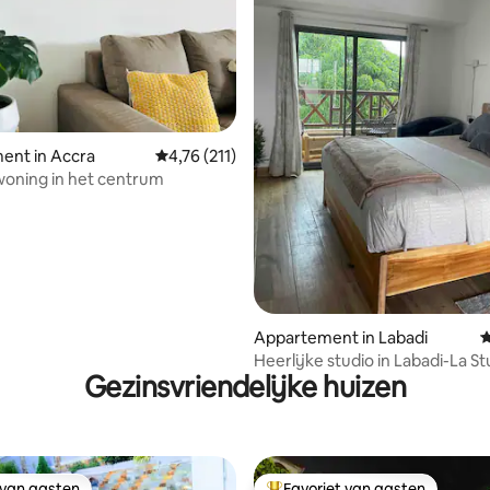
 van 4,99 uit 5, 92 recensies
ent in Accra
Gemiddelde beoordeling van 4,76 uit 5, 211 
4,76 (211)
e woning in het centrum
Appartement in Labadi
G
Heerlijke studio in Labadi-La St
Gezinsvriendelijke huizen
 van gasten
Favoriet van gasten