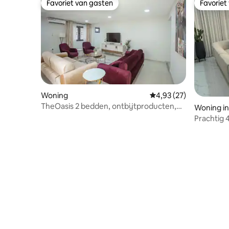
Favoriet van gasten
Favoriet
Favoriet van gasten
Favoriet
Woning
Gemiddelde beoordeling
4,93 (27)
TheOasis 2 bedden, ontbijtproducten,
Woning in
onbeperkt wifi, zwembad
Prachtig 
Airport,8