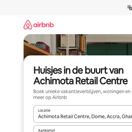
Ga
direct
naar
inhoud
Huisjes in de buurt van
Achimota Retail Centre
Boek unieke vakantieverblijven, woningen en
meer op Airbnb
Locatie
Wanneer er suggesties beschikbaar zijn, maak je 
Aankomst