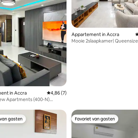
Appartement in Accra
G
Mooie 2slaapkamer| Queensize
Stand-by stroom | Wifi
 van 4,95 uit 5, 63 recensies
ent in Accra
Gemiddelde beoordeling van 4,86 uit 5, 7 r
4,86 (7)
iew Apartments (400-N)
de luchthaven
 van gasten
Favoriet van gasten
 van gasten
Favoriet van gasten