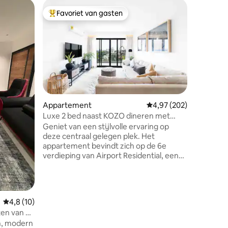
Woning i
Favoriet van gasten
Favorie
Topfavoriet van gasten
Favorie
YeepsHiv
lounge e
YEEPS Hi
ontmoet s
Zwembad,
fitnessru
snookerta
privébar
dakterra
oase van
Appartement
Gemiddelde beoordeling
4,97 (202)
Hive, waa
Luxe 2 bed naast KOZO dineren met
ecensies
verfijn
fitnessruimte en zwembad
Geniet van een stijlvolle ervaring op
onverget
deze centraal gelegen plek. Het
creëren.
appartement bevindt zich op de 6e
toplocati
verdieping van Airport Residential, een
architect
welvarende woongemeenschap direct
hoogwaar
naast het beruchte Kozo fine dining
echte ve
restaurant en Nyaho Medical Centre.
Het is omgeven door lokale bars, clubs
Gemiddelde beoordeling van 4,8 uit 5, 10 recensies
4,8 (10)
en restaurants voor diegenen die op
ten van de
zoek zijn naar plezier met hun vrienden
n, modern
en familie. Het appartement ligt op 6