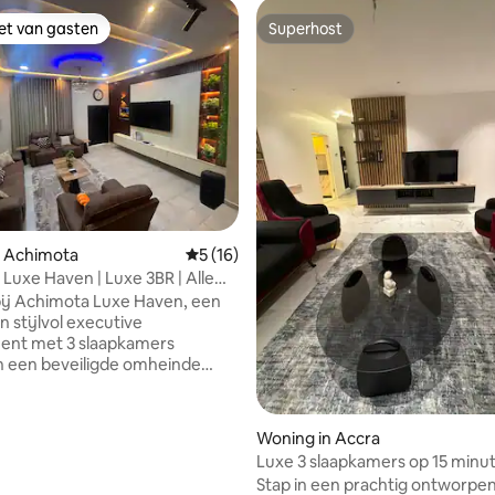
iet van gasten
Superhost
iet van gasten
Superhost
n Achimota
Gemiddelde beoordeling van 5 uit 5, 16 r
5 (16)
Luxe Haven | Luxe 3BR | Alle
ij Achimota Luxe Haven, een
 stijlvol executive
ent met 3 slaapkamers
n een beveiligde omheinde
hap in Achimota, Accra. Deze
 zorgvuldig ontworpen voor
 privacy en is ideaal voor
 van 4,94 uit 5, 88 recensies
Woning in Accra
igers, gezinnen, toeristen en
Luxe 3 slaapkamers op 15 minu
rte verblijven Elke
luchthaven in Achimota
Stap in een prachtig ontworpe
r heeft een eigen badkamer,