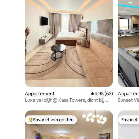
Appartement
Gemiddelde beoordeling
4,95 (63)
Appartem
Luxe verblijf @ Kass Towers, dicht bij
Sunset V
luchthaven ACCRA
Dichtbij 
Favoriet van gasten
Favoriet
Topfavoriet van gasten
Favoriet