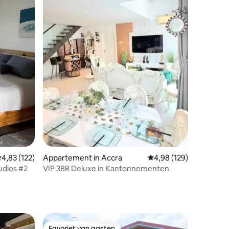
recensies
emiddelde beoordeling van 4,83 uit 5, 122 recensies
4,83 (122)
Appartement in Accra
Gemiddelde beoordeling
4,98 (129)
udios #2
VIP 3BR Deluxe in Kantonnementen
Favoriet van gasten