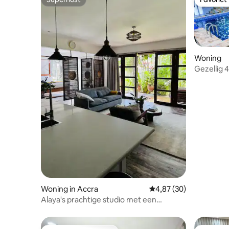
Superhost
Favoriet
Woning
Gezellig 
Gratis ve
Woning in Accra
Gemiddelde beoordeling
4,87 (30)
Alaya's prachtige studio met een
prachtige tuin