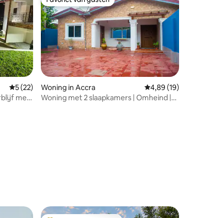
Favoriet van gasten
ecensies
Gemiddelde beoordeling van 5 uit 5, 22 recensies
5 (22)
Woning in Accra
Gemiddelde beoordelin
4,89 (19)
rblijf met
Woning met 2 slaapkamers | Omheind |
24/7 zonne-energie | Buitenlounge