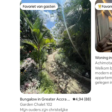
Favoriet van gasten
Favor
Favoriet van gasten
Topfavor
Woning i
Achimota 
Ensuite
Welkom b
modern en
appartem
gelegen i
gemeensc
woning is
comfort en
Bungalow in Greater Accra R
Gemiddelde beoordeling
4,94 (88)
zakenreiz
egion
Garden Chalet 102
premium ko
Mijn ouders zijn christelijke
slaapkame