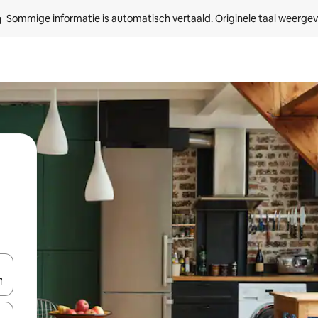
Sommige informatie is automatisch vertaald. 
Originele taal weerge
een keuze met je de pijltjestoetsen omhoog en omlaag, óf door te tik