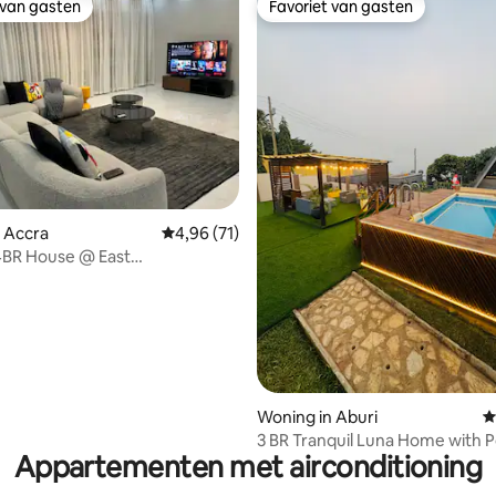
 van gasten
Favoriet van gasten
 van gasten
Favoriet van gasten
 van 4,93 uit 5, 27 recensies
 Accra
Gemiddelde beoordeling van 4,96 uit 5, 71 r
4,96 (71)
4BR House @ East
guest,4.5bath
Woning in Aburi
G
3 BR Tranquil Luna Home with P
Appartementen met airconditioning
(Peduase/Aburi)