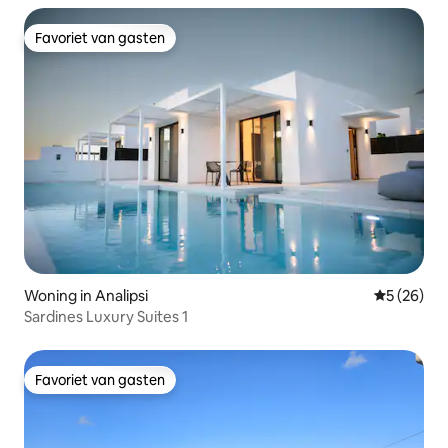
Favoriet van gasten
Favoriet van gasten
Woning in Analipsi
Gemiddelde
5 (26)
Sardines Luxury Suites 1
Favoriet van gasten
Favoriet van gasten