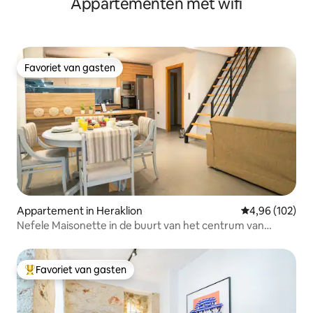
Appartementen met wifi
Favoriet van gasten
Favoriet van gasten
Appartement in Heraklion
Gemiddelde beo
4,96 (102)
Nefele Maisonette in de buurt van het centrum van
Heraklion
Favoriet van gasten
Topfavoriet van gasten