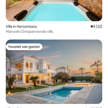
Villa in Hersonissos
Gemiddelde
5 (22)
Manuelo Ontspannende villa
Favoriet van gasten
Favoriet van gasten