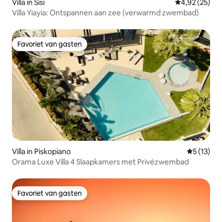
Villa in Sisi
Gemiddelde be
4,92 (25)
Villa Yiayia: Ontspannen aan zee (verwarmd zwembad)
Favoriet van gasten
Favoriet van gasten
Villa in Piskopiano
Gemiddelde
5 (13)
Orama Luxe Villa 4 Slaapkamers met Privézwembad
Favoriet van gasten
Favoriet van gasten