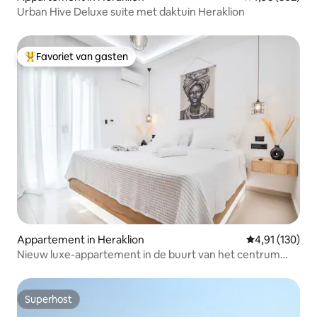
Urban Hive Deluxe suite met daktuin Heraklion
Favoriet van gasten
Topfavoriet van gasten
Appartement in Heraklion
Gemiddelde beo
4,91 (130)
Nieuw luxe-appartement in de buurt van het centrum
met uitzicht op de tuin
Superhost
Superhost