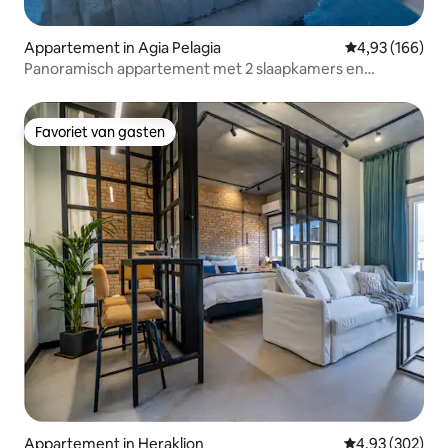
Appartement in Agia Pelagia
Gemiddelde beo
4,93 (166)
Panoramisch appartement met 2 slaapkamers en
privéjacuzzi
Favoriet van gasten
Favoriet van gasten
Appartement in Heraklion
Gemiddelde beo
4,93 (302)