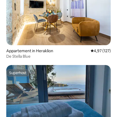
Appartement in Heraklion
Gemiddelde beo
4,97 (127)
De Stella Blue
Superhost
Superhost