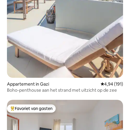
Appartement in Gazi
Gemiddelde beo
4,94 (191)
Boho-penthouse aan het strand met uitzicht op de zee
Favoriet van gasten
Topfavoriet van gasten