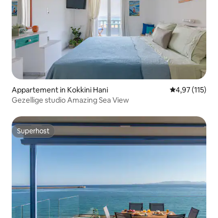
Appartement in Kokkini Hani
Gemiddelde beo
4,97 (115)
Gezellige studio Amazing Sea View
Superhost
Superhost