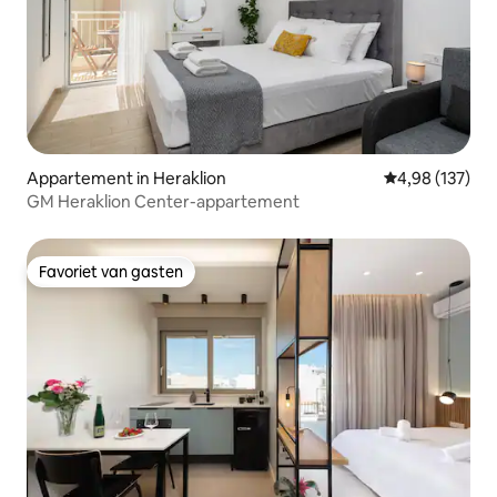
Appartement in Heraklion
Gemiddelde beo
4,98 (137)
GM Heraklion Center-appartement
Favoriet van gasten
Favoriet van gasten