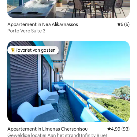
Appartement in Nea Alikarnassos
Gemiddeld
5 (5)
Porto Vero Suite 3
Favoriet van gasten
Topfavoriet van gasten
Appartement in Limenas Chersonisou
Gemiddelde be
4,99 (93)
Geweldige locatie! Aan het strand! Infinity Blue!