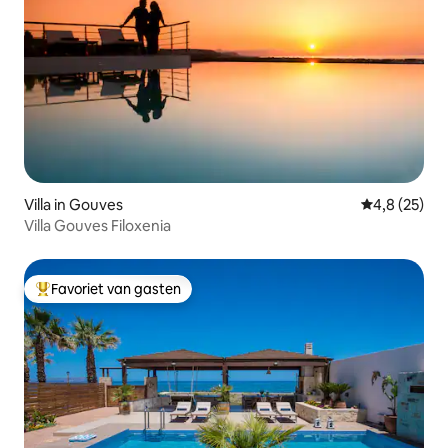
Villa in Gouves
Gemiddelde b
4,8 (25)
Villa Gouves Filoxenia
Favoriet van gasten
Topfavoriet van gasten