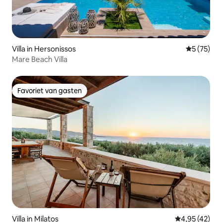
Villa in Hersonissos
Gemiddelde
5 (75)
Mare Beach Villa
Favoriet van gasten
Favoriet van gasten
Villa in Milatos
Gemiddelde be
4,95 (42)