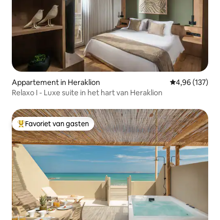
Appartement in Heraklion
Gemiddelde beo
4,96 (137)
Relaxo I - Luxe suite in het hart van Heraklion
Favoriet van gasten
Topfavoriet van gasten