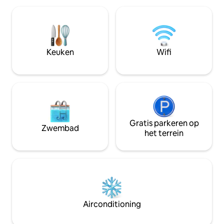
natuurlijke interieurs, een hamam
dit het perfecte 
binnenshuis, een bubbelbad en een
villa is gemaakt 
koud bad. Dicht bij Archanes, Knossos
meest verfijnde s
en de culturele bezienswaardigheden
idyllische ontsna
van Kreta is dit een rustig
groepen en beloof
Keuken
Wifi
toevluchtsoord waar de natuur het
ervaring waar ele
tempo bepaalt, met ruimte om volledig
natuur ontmoet.
tot rust te komen.
Gratis parkeren op
Zwembad
het terrein
Airconditioning