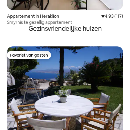
Appartement in Heraklion
Gemiddelde beo
4,93 (117)
Smyrnis te gezellig appartement
Gezinsvriendelijke huizen
Favoriet van gasten
Favoriet van gasten