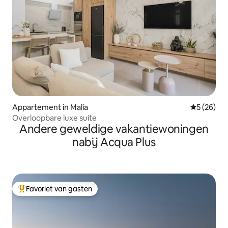
Appartement in Malia
Gemiddelde
5 (26)
Overloopbare luxe suite
Andere geweldige vakantiewoningen
nabij Acqua Plus
Favoriet van gasten
Topfavoriet van gasten