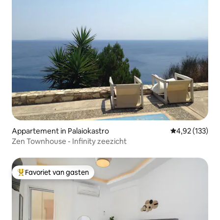
Appartement in Palaiokastro
Gemiddelde beo
4,92 (133)
Zen Townhouse - Infinity zeezicht
Favoriet van gasten
Topfavoriet van gasten