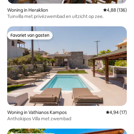
Woning in Heraklion
Gemiddelde beo
4,88 (136)
Tuinvilla met privézwembad en uitzicht op zee.
Favoriet van gasten
Favoriet van gasten
Woning in Vathianos Kampos
Gemiddelde be
4,94 (17)
Anthokipos Villa met zwembad