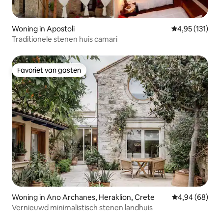
Woning in Apostoli
Gemiddelde beo
4,95 (131)
Traditionele stenen huis camari
Favoriet van gasten
Favoriet van gasten
Woning in Ano Archanes, Heraklion, Crete
Gemiddelde be
4,94 (68)
Vernieuwd minimalistisch stenen landhuis