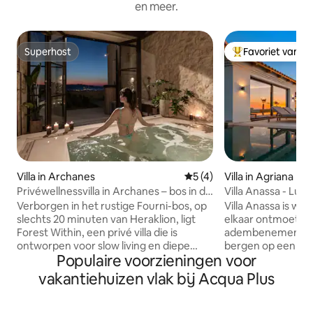
en meer.
Superhost
Favoriet van g
Superhost
Topfavoriet van 
Villa in Archanes
Gemiddelde beoordeling van
5 (4)
Villa in Agriana
Privéwellnessvilla in Archanes – bos in de
Villa Anassa - Luxe
buurt
slaapkamers
Verborgen in het rustige Fourni-bos, op
Villa Anassa is wa
slechts 20 minuten van Heraklion, ligt
elkaar ontmoeten
Forest Within, een privé villa die is
adembenemend uit
ontworpen voor slow living en diepe
bergen op een rus
Populaire voorzieningen voor
rust. Deze woning van 156 m², gelegen
Ontspan bij het o
op een landgoed van twee hectare,
actief in de volled
vakantiehuizen vlak bij Acqua Plus
biedt volledige privacy, uitzicht op het
fitnessruimte of g
bos en ruimte voor maximaal zes
van de barbecue in
personen. Geniet van warme,
bij centrale plekk