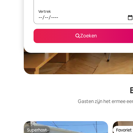
Vertrek
Zoeken
Gasten zijn het ermee e
Superhost
Favoriet
Superhost
Favoriet