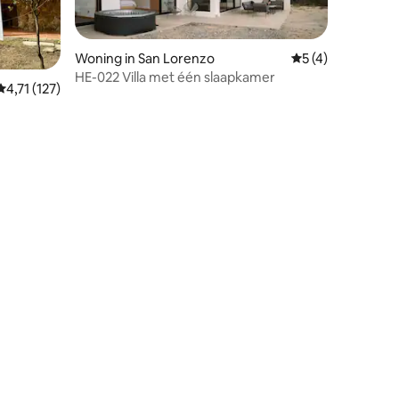
Woning in San Lorenzo
Gemiddelde beoord
5 (4)
HE-022 Villa met één slaapkamer
Gemiddelde beoordeling van 4,71 uit 5, 127 recensies
4,71 (127)
recensies