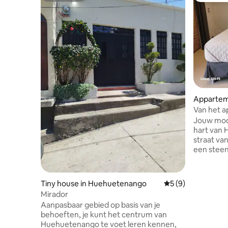
Appartem
ango
Van het 
Jouw mod
hart van 
straat van
een stee
supermark
accommoda
uitgerust 
Tiny house in Huehuetenango
Gemiddelde beoord
5 (9)
🌐 - Smart-tv 📺 - Uitgeruste keuken 🍳 -
Mirador
Warm water 🚿 - 🚗 In
Aanpasbaar gebied op basis van je
parkeerpl
behoeften, je kunt het centrum van
Als je ee
Huehuetenango te voet leren kennen,
zijn de k