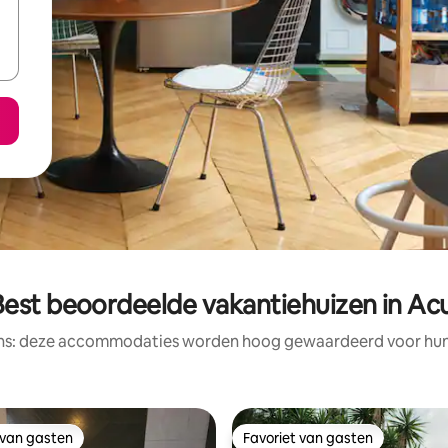
Best beoordeelde vakantiehuizen in Acu
ens: deze accommodaties worden hoog gewaardeerd voor hun l
 van gasten
Favoriet van gasten
 van gasten
Favoriet van gasten