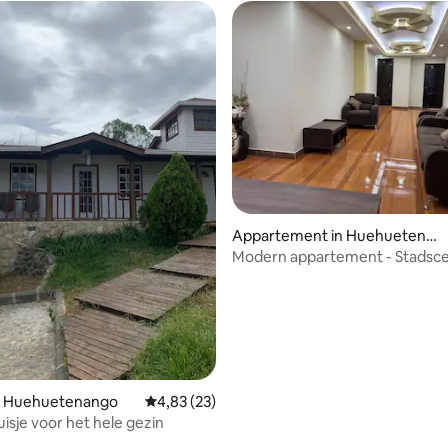
 van 4,83 uit 5, 70 recensies
Appartement in Huehuetena
ngo
Modern appartement - Stadsc
n Huehuetenango
Gemiddelde beoordeling van 4,83 uit 5, 23 r
4,83 (23)
isje voor het hele gezin