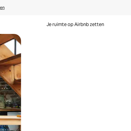
ven
Je ruimte op Airbnb zetten
ken of swipen.