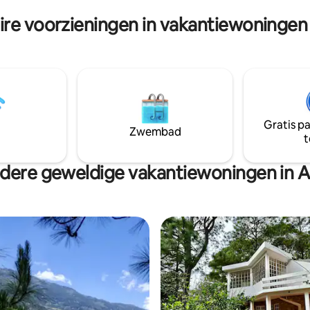
zonsopgang onvergetelijke 
atie van de locatie.Boek nu en
ire voorzieningen in vakantiewoningen 
belooft en een serene ontsnap
uehuetenango met het comfort
de alledaagse drukte.
dient!
Gratis p
Zwembad
t
dere geweldige vakantiewoningen in A