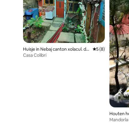
Huisje in Nebaj canton xolacul. det
Gemiddelde beoord
5 (8)
rás del tonelon
Casa Colibrí
Houten hu
Mandorla