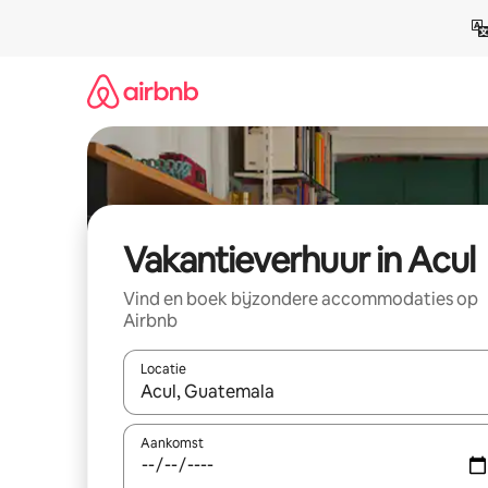
Ga
direct
naar
inhoud
Vakantieverhuur in Acul
Vind en boek bijzondere accommodaties op
Airbnb
Locatie
Wanneer er suggesties beschikbaar zijn, maak je 
Aankomst