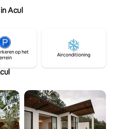
verwelkomen! ✨
momenten
in Acul
ping aan
arkeren op het
Airconditioning
errein
cul