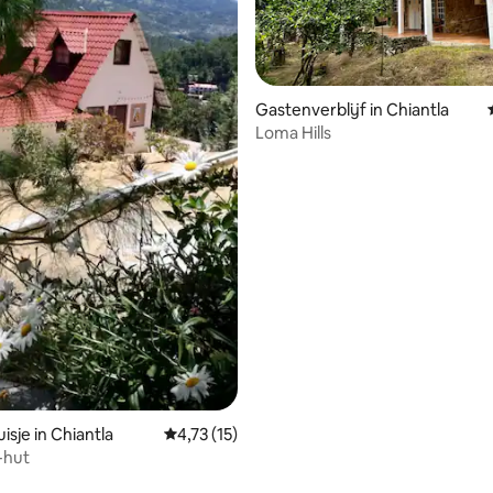
Gastenverblijf in Chiantla
Loma Hills
eling van 5 uit 5, 8 recensies
isje in Chiantla
Gemiddelde beoordeling van 4,73 uit 5, 15 
4,73 (15)
-hut