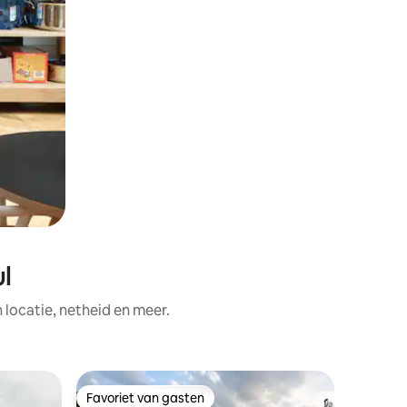
l
ocatie, netheid en meer.
Apparte
Favoriet van gasten
Favorie
Favoriet van gasten
Favorie