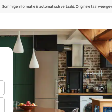
Sommige informatie is automatisch vertaald. 
Originele taal weerge
een keuze met je de pijltjestoetsen omhoog en omlaag, óf door te tik