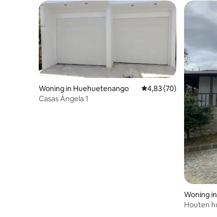
Woning in Huehuetenango
Gemiddelde beoordeling
4,83 (70)
Casas Ángela 1
Woning i
Houten hu