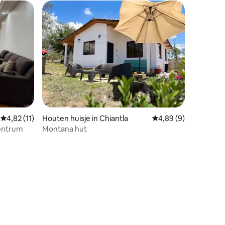
Gemiddelde beoordeling van 4,82 uit 5, 11 recensies
4,82 (11)
Houten huisje in Chiantla
Gemiddelde beoordeli
4,89 (9)
entrum
Montana hut
ecensies