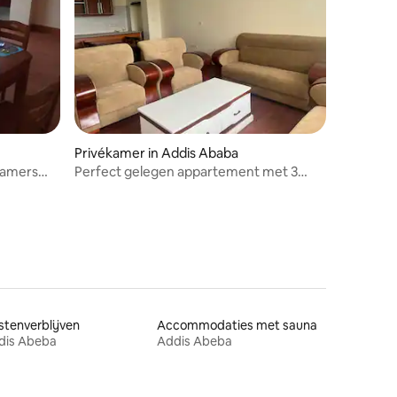
Privékamer in Addis Ababa
kamers
Perfect gelegen appartement met 3
slaapkamers in Bole, AA
tenverblijven
Accommodaties met sauna
dis Abeba
Addis Abeba