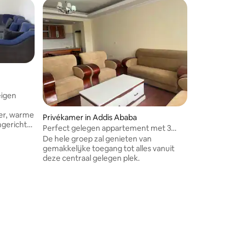
eigen
er, warme
ecensies
Privékamer in Addis Ababa
Vakantie
ngericht
Perfect gelegen appartement met 3
Queen M 
en.
slaapkamers in Bole, AA
gemeubi
De hele groep zal genieten van
The whole
gemakkelijke toegang tot alles vanuit
to everyt
deze centraal gelegen plek.
place.