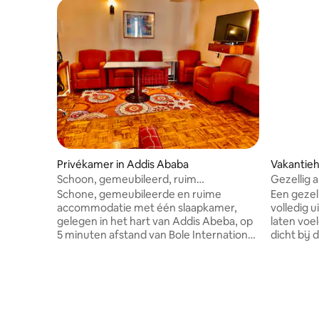
Privékamer in Addis Ababa
Vakantieh
Schoon, gemeubileerd, ruim
Gezellig
appartement met 1 slaapkamer
slaapkam
Schone, gemeubileerde en ruime
Een geze
accommodatie met één slaapkamer,
volledig u
gelegen in het hart van Addis Abeba, op
laten voe
5 minuten afstand van Bole International
dicht bij 
Airport. Basisvoorzieningen zoals snelle
geweldige
wifi, gratis parkeren, lakens van
internatio
hotelkwaliteit, handdoeken,
apparteme
toiletartikelen, schoonmaakservice en
van de lu
andere voorzieningen zijn op verzoek
van intern
beschikbaar. De slaapkamer is voorzien
Europese 