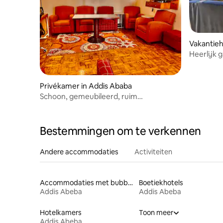
Vakantieh
Heerlijk 
slaapkame
Privékamer in Addis Ababa
Schoon, gemeubileerd, ruim
appartement met 1 slaapkamer
Bestemmingen om te verkennen
Andere accommodaties
Activiteiten
Accommodaties met bubbelbad
Boetiekhotels
Addis Abeba
Addis Abeba
Hotelkamers
Toon meer
Addis Abeba