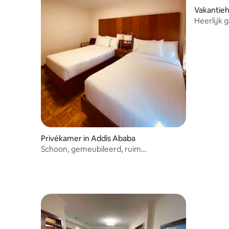
Vakantieh
Heerlijk 
slaapkame
Privékamer in Addis Ababa
Schoon, gemeubileerd, ruim
appartement met 1 slaapkamer