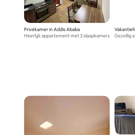
Privékamer in Addis Ababa
Vakantieh
Heerlijk appartement met 2 slaapkamers
Gezellig
slaapkam