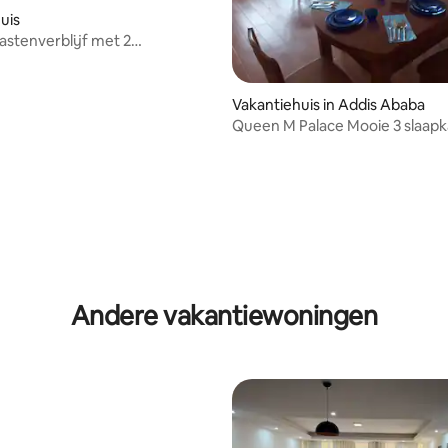
uis
gastenverblijf met 2
rs in Addis
Vakantiehuis in Addis Ababa
Queen M Palace Mooie 3 slaap
gemeubileerd appartement
Andere vakantiewoningen