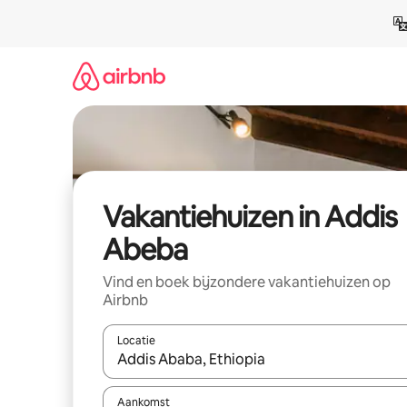
Ga
direct
naar
inhoud
Vakantiehuizen in Addis
Abeba
Vind en boek bijzondere vakantiehuizen op
Airbnb
Locatie
Wanneer er suggesties beschikbaar zijn, maak je 
Aankomst