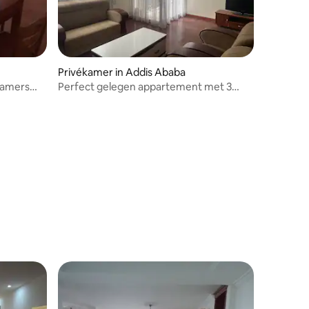
Privékamer in Addis Ababa
kamers
Perfect gelegen appartement met 3
slaapkamers in Bole, AA