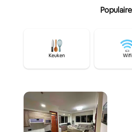
van twee eenpersoonsbedden en de
Populaire
woonkamer heeft een werkruimte en
een flatscreen-tv. De accommodatie is
geschikt voor maximaal 5 gasten. Het
gastenverblijf beschikt ook over een
keuken en een rookruimte in de
buitenlucht.
Keuken
Wifi