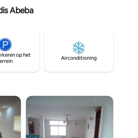
ddis Abeba
arkeren op het
Airconditioning
errein