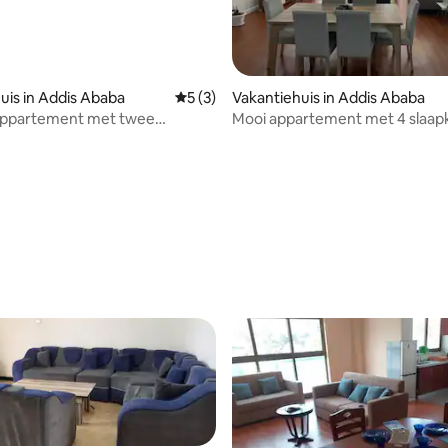
uis in Addis Ababa
Gemiddelde beoordeling van 5 uit 5, 3 r
5 (3)
Vakantiehuis in Addis Ababa
 appartement met twee
Mooi appartement met 4 slaap
ers @Atlas
het hart van Addis