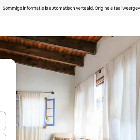
Sommige informatie is automatisch vertaald. 
Originele taal weerge
een keuze met je de pijltjestoetsen omhoog en omlaag, óf door te tik