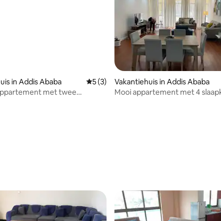
uis in Addis Ababa
Gemiddelde beoordeling van 5 uit 5, 3 r
5 (3)
Vakantiehuis in Addis Ababa
 appartement met twee
Mooi appartement met 4 slaap
ers @Atlas
het hart van Addis