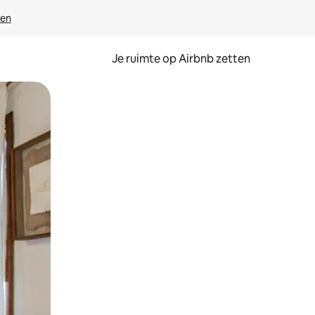
ven
Je ruimte op Airbnb zetten
ken of swipen.