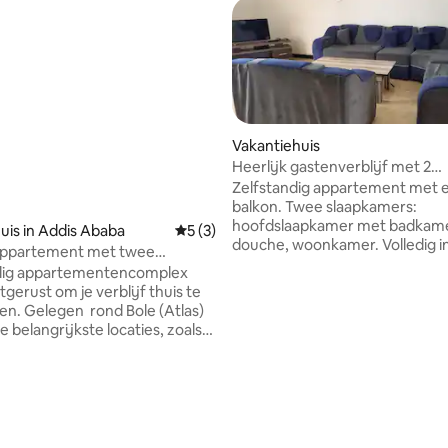
Vakantiehuis
Heerlijk gastenverblijf met 2
slaapkamers in Addis
Zelfstandig appartement met 
balkon. Twee slaapkamers:
hoofdslaapkamer met badkam
uis in Addis Ababa
Gemiddelde beoordeling van 5 uit 5, 3 r
5 (3)
douche, woonkamer. Volledig i
 appartement met twee
huis met goed uitgeruste keuk
ers @Atlas
llig appartementencomplex
locatie: rond CMC
itgerust om je verblijf thuis te
len. Gelegen rond Bole (Atlas)
de belangrijkste locaties, zoals
 restaurants, supermarkten en
nale organisaties. Het
nt ligt op 5-10 minuten rijden
chthaven, op 2 minuten rijden
ationale organisatie zoals de
Unie.