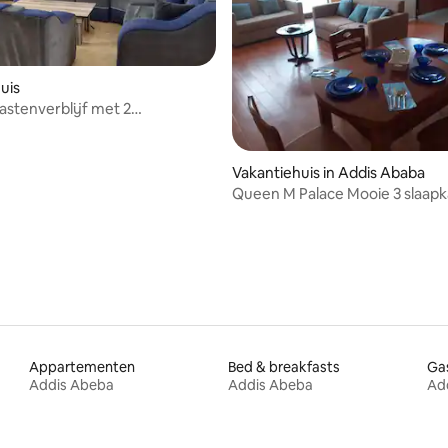
uis
gastenverblijf met 2
rs in Addis
Vakantiehuis in Addis Ababa
Queen M Palace Mooie 3 slaap
gemeubileerd appartement
Appartementen
Bed & breakfasts
Gas
Addis Abeba
Addis Abeba
Ad