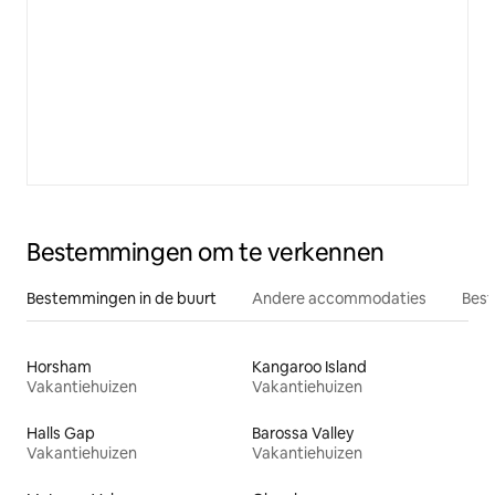
Bestemmingen om te verkennen
Bestemmingen in de buurt
Andere accommodaties
Best
Horsham
Kangaroo Island
Vakantiehuizen
Vakantiehuizen
Halls Gap
Barossa Valley
Vakantiehuizen
Vakantiehuizen