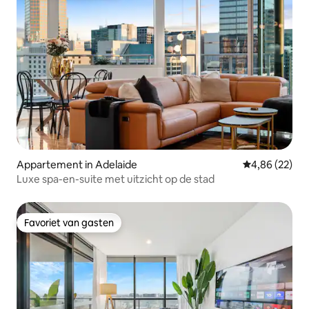
Appartement in Adelaide
Gemiddelde be
4,86 (22)
Luxe spa-en-suite met uitzicht op de stad
Favoriet van gasten
Favoriet van gasten