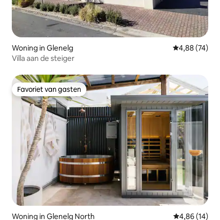
Woning in Glenelg
Gemiddelde be
4,88 (74)
Villa aan de steiger
Favoriet van gasten
Favoriet van gasten
Woning in Glenelg North
Gemiddelde be
4,86 (14)