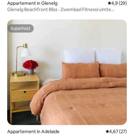
Appartement in Glenelg
Gemiddelde b
4,9 (29)
Glenelg Beachfront Bliss · Zwembad Fitnessruimte
Parkeren Wifi
Superhost
Superhost
Appartement in Adelaide
Gemiddelde be
4,67 (27)