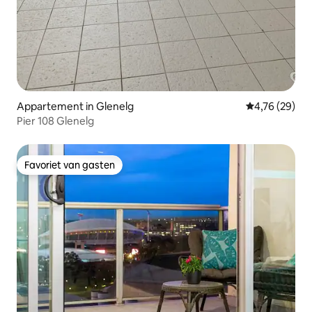
Appartement in Glenelg
Gemiddelde be
4,76 (29)
Pier 108 Glenelg
Favoriet van gasten
Favoriet van gasten