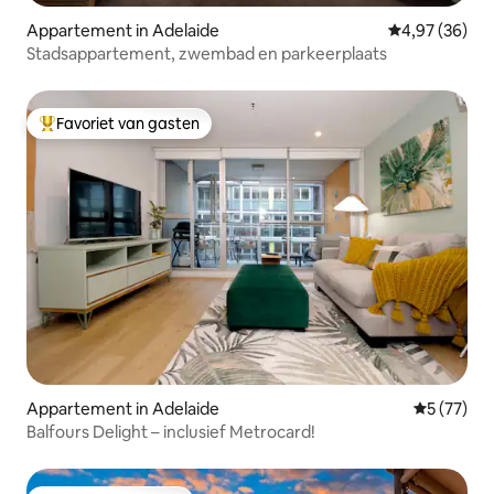
Appartement in Adelaide
Gemiddelde be
4,97 (36)
Stadsappartement, zwembad en parkeerplaats
Favoriet van gasten
Topfavoriet van gasten
Appartement in Adelaide
Gemiddelde
5 (77)
Balfours Delight – inclusief Metrocard!