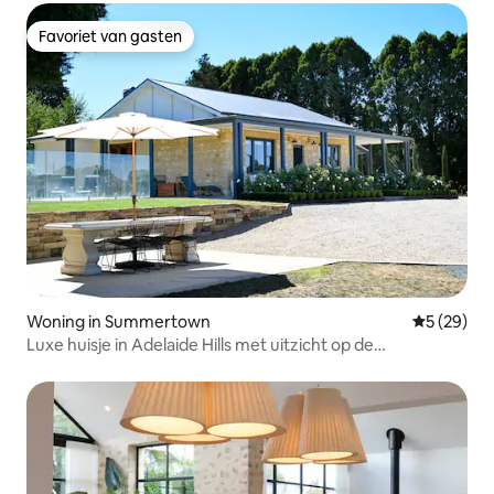
Favoriet van gasten
Favoriet van gasten
Woning in Summertown
Gemiddelde
5 (29)
Luxe huisje in Adelaide Hills met uitzicht op de
wijngaarden