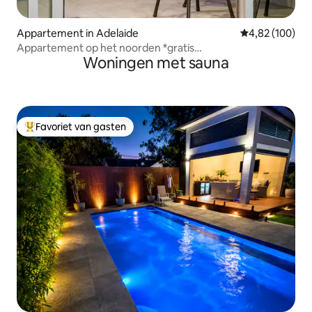
Appartement in Adelaide
Gemiddelde beo
4,82 (100)
Appartement op het noorden *gratis
Woningen met sauna
wifi/fitnessruimte/zwembad/sauna*
Favoriet van gasten
Topfavoriet van gasten