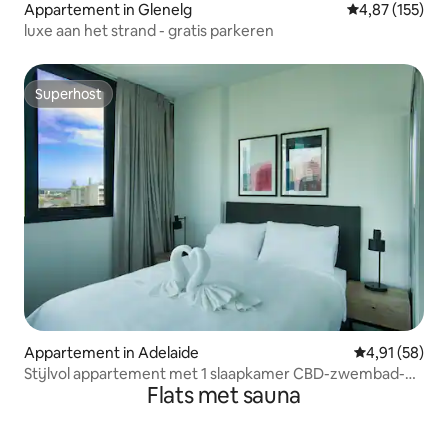
Appartement in Glenelg
Gemiddelde beo
4,87 (155)
luxe aan het strand - gratis parkeren
Superhost
Superhost
Appartement in Adelaide
Gemiddelde be
4,91 (58)
Stijlvol appartement met 1 slaapkamer CBD-zwembad-
Flats met sauna
fitnessruitsauna-stoomkamer