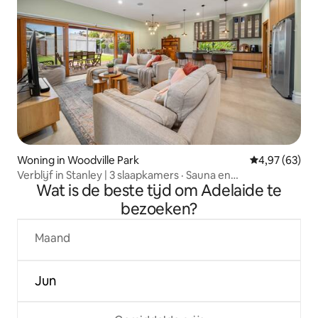
Woning in Woodville Park
Gemiddelde be
4,97 (63)
Verblijf in Stanley | 3 slaapkamers · Sauna en
Wat is de beste tijd om Adelaide te
speeltoestellen, huisdiervriendelijk
bezoeken?
Maand
Jun