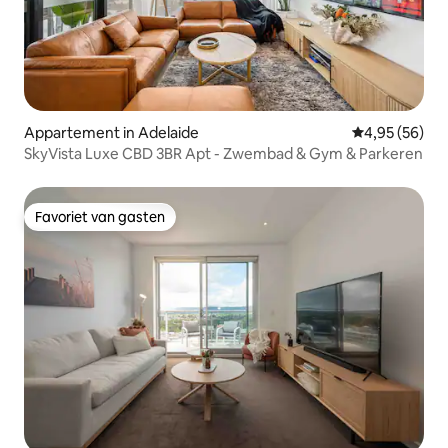
Appartement in Adelaide
Gemiddelde be
4,95 (56)
SkyVista Luxe CBD 3BR Apt - Zwembad & Gym & Parkeren
Favoriet van gasten
Favoriet van gasten