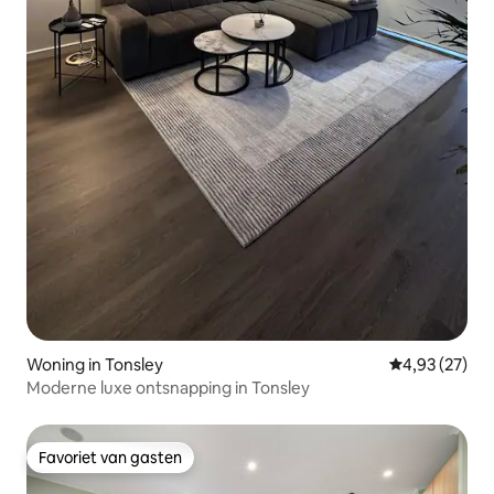
Woning in Tonsley
Gemiddelde be
4,93 (27)
Moderne luxe ontsnapping in Tonsley
Favoriet van gasten
Favoriet van gasten