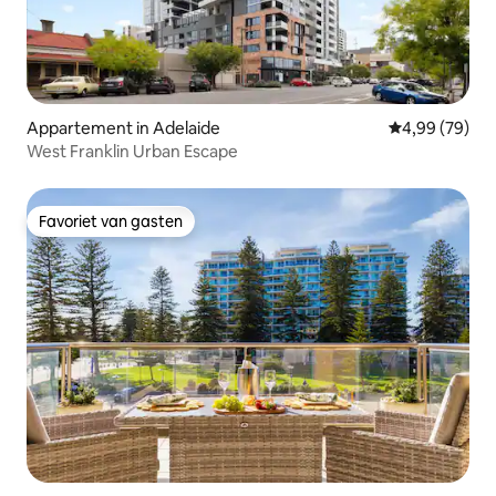
Appartement in Adelaide
Gemiddelde be
4,99 (79)
West Franklin Urban Escape
Favoriet van gasten
Favoriet van gasten