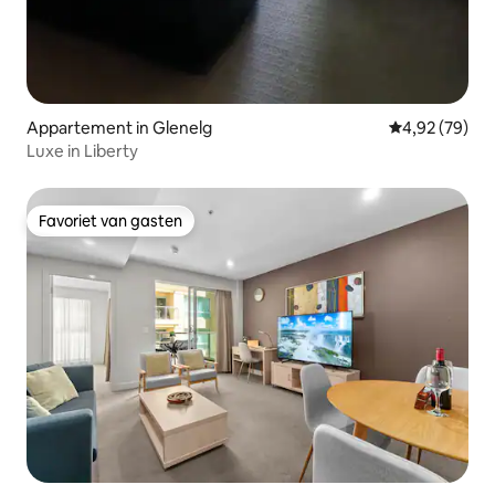
Appartement in Glenelg
Gemiddelde be
4,92 (79)
Luxe in Liberty
Favoriet van gasten
Favoriet van gasten