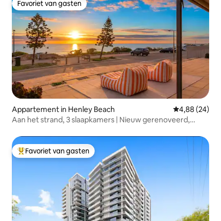
Favoriet van gasten
Favoriet van gasten
Appartement in Henley Beach
Gemiddelde be
4,88 (24)
Aan het strand, 3 slaapkamers | Nieuw gerenoveerd,
sauna, pooltafel
Favoriet van gasten
Topfavoriet van gasten