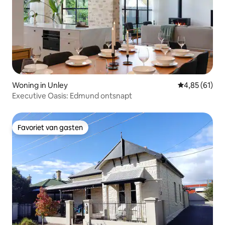
Woning in Unley
Gemiddelde be
4,85 (61)
Executive Oasis: Edmund ontsnapt
Favoriet van gasten
Favoriet van gasten