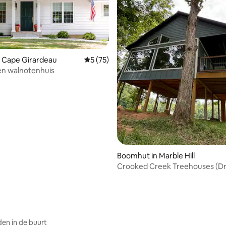
 van 4,68 uit 5, 28 recensies
 Cape Girardeau
Gemiddelde beoordeling van 5 uit 5, 75 r
5 (75)
en walnotenhuis
Boomhut in Marble Hill
Crooked Creek Treehouses (Dr
en in de buurt