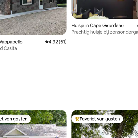
Huisje in Cape Girardeau
Prachtig huisje bij zonsonder
een prachtig uitzicht
 Wappapello
Gemiddelde beoordeling van 4,92 uit 5, 61 r
4,92 (61)
d Casita
g van 4,95 uit 5, 21 recensies
iet van gasten
Favoriet van gasten
iet van gasten
Topfavoriet van gasten