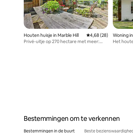
Houten huisje in Marble Hill
Gemiddelde beoordeling
4,68 (28)
Woning in
Privé-uitje op 270 hectare met meer:
Het hout
zwemmen en kanoën
Bestemmingen om te verkennen
Bestemmingen in de buurt
Beste bezienswaardighed