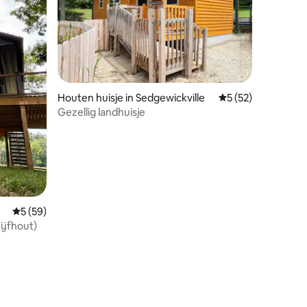
ecensies
Houten huisje in Sedgewickville
Gemiddelde beoorde
5 (52)
Gezellig landhuisje
Gemiddelde beoordeling van 5 uit 5, 59 recensies
5 (59)
ijfhout)