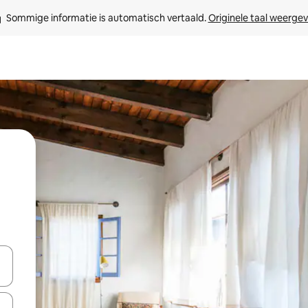
Sommige informatie is automatisch vertaald. 
Originele taal weerge
een keuze met je de pijltjestoetsen omhoog en omlaag, óf door te tik