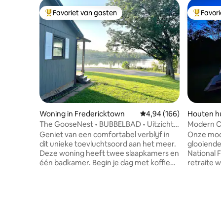
Favoriet van gasten
Favor
Topfavoriet van gasten
Topfavor
Woning in Fredericktown
Gemiddelde beoordeling 
4,94 (166)
Houten hu
The GooseNest • BUBBELBAD • Uitzicht
Modern Ca
op het meer
Geniet van een comfortabel verblijf in
Onze mode
dit unieke toevluchtsoord aan het meer.
glooiende
Deze woning heeft twee slaapkamers en
National 
één badkamer. Begin je dag met koffie
retraite 
en uitzicht op het meer. Je verblijft op
samenkom
een kort autoritje van verschillende
om de Hol
nabijgelegen beschermde gebieden.
beklimme
Neem je hengel en kajak mee! Sluit je dag
rit naar l
af met ontspannen bij de vuurplaats en
de iconis
kijken naar de zonsondergang op het
Little Gr