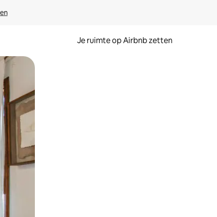
ven
Je ruimte op Airbnb zetten
ken of swipen.