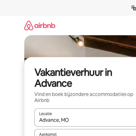
Ga
direct
naar
inhoud
Vakantieverhuur in
Advance
Vind en boek bijzondere accommodaties op
Airbnb
Locatie
Wanneer er suggesties beschikbaar zijn, maak je 
Aankomst