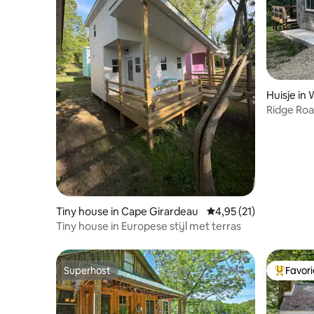
Huisje in
Ridge Roa
Tiny house in Cape Girardeau
Gemiddelde beoordelin
4,95 (21)
Tiny house in Europese stijl met terras
Superhost
Favor
Superhost
Topfavor