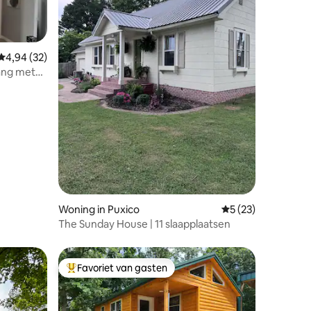
Gemiddelde beoordeling van 4,94 uit 5, 32 recensies
4,94 (32)
gang met
ecensies
Woning in Puxico
Gemiddelde beoorde
5 (23)
The Sunday House | 11 slaapplaatsen
Favoriet van gasten
Topfavoriet van gasten