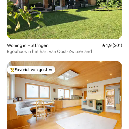
Woning in Hüttlingen
Gemiddelde be
4,9 (201)
Bijouhaus in het hart van Oost-Zwitserland
Favoriet van gasten
Topfavoriet van gasten