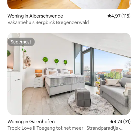
Woning in Alberschwende
Gemiddelde beo
4,97 (115)
Vakantiehuis Bergblick Bregenzerwald
Superhost
Superhost
Woning in Gaienhofen
Gemiddelde be
4,74 (31)
Tropic Love II Toegang tot het meer · Strandparadijs ·
Massage