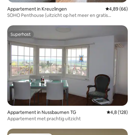
Appartement in Kreuzlingen
Gemiddelde be
4,89 (66)
SOHO Penthouse (uitzicht op het meer en gratis
parkeren)
Superhost
Superhost
Appartement in Nussbaumen TG
Gemiddelde be
4,8 (128)
Appartement met prachtig uitzicht