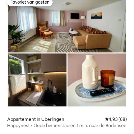
Favoriet van gasten
Favoriet van gasten
Appartement in Überlingen
Gemiddelde be
4,93 (68)
Happynest • Oude binnenstad en 1 min. naar de Bodensee