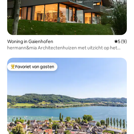
Woning in Gaienhofen
Gemiddeld
5 (9)
hermann&mia Architectenhuizen met uitzicht op het
meer
Favoriet van gasten
Topfavoriet van gasten