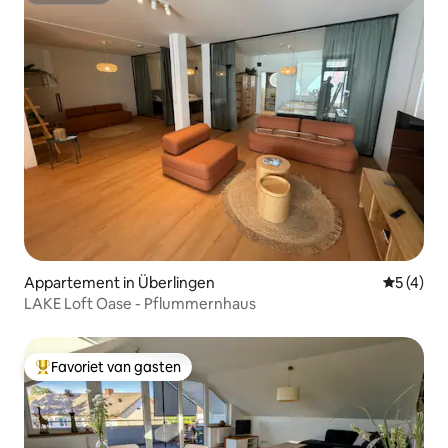
Appartement in Überlingen
Gemiddeld
5 (4)
LAKE Loft Oase - Pflummernhaus
Favoriet van gasten
Topfavoriet van gasten