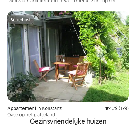
Duurzaam architectuurontwerp met uitzicht op het
Bodenmeer
Superhost
Superhost
Appartement in Konstanz
Gemiddelde beo
4,79 (179)
Oase op het platteland
Gezinsvriendelijke huizen