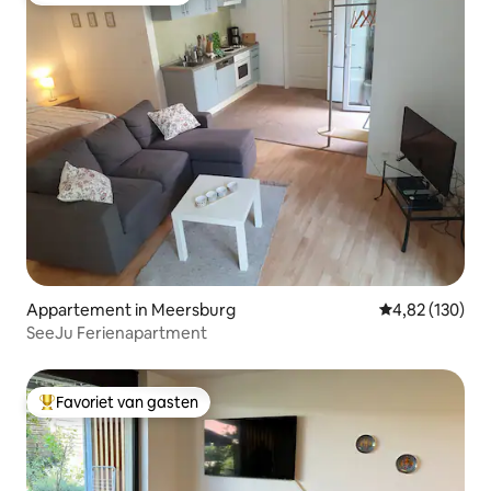
Appartement in Meersburg
Gemiddelde beo
4,82 (130)
SeeJu Ferienapartment
Favoriet van gasten
Topfavoriet van gasten