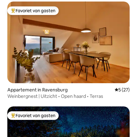
Favoriet van gasten
Topfavoriet van gasten
Appartement in Ravensburg
Gemiddelde
5 (27)
Weinbergnest | Uitzicht • Open haard • Terras
Favoriet van gasten
Topfavoriet van gasten