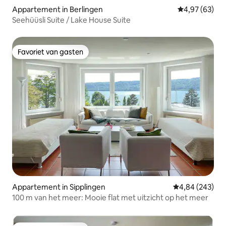
Appartement in Berlingen
Gemiddelde be
4,97 (63)
Seehüüsli Suite / Lake House Suite
Favoriet van gasten
Favoriet van gasten
Appartement in Sipplingen
Gemiddelde beo
4,84 (243)
100 m van het meer: Mooie flat met uitzicht op het meer