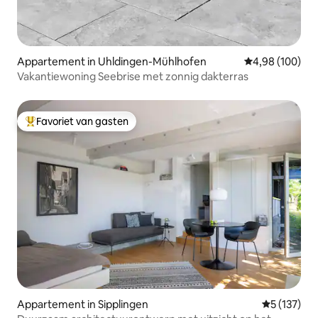
Appartement in Uhldingen-Mühlhofen
Gemiddelde beo
4,98 (100)
Vakantiewoning Seebrise met zonnig dakterras
Favoriet van gasten
Topfavoriet van gasten
Appartement in Sipplingen
Gemiddelde 
5 (137)