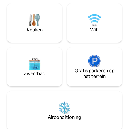
na het huis wordt 
ontspannen aan de Rijn met een ijsje
km lang natuurlijk
aan de Rijn. Als vrijetijdsactiviteiten is
Wallhausen. Het ap
het Ticiland in Stein am Rhein
comfortabel en goe
beschikbaar voor de kinderen en voor
direct aan het mee
jong en oud het Conny Land in het
Keuken
Wifi
nabijgelegen Lipperswil.
Gratis parkeren op
Zwembad
het terrein
Airconditioning