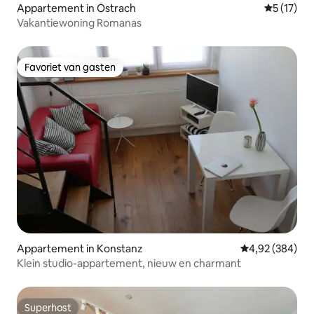
Appartement in Ostrach
Gemiddelde
5 (17)
Vakantiewoning Romanas
Favoriet van gasten
Favoriet van gasten
Appartement in Konstanz
Gemiddelde beo
4,92 (384)
Klein studio-appartement, nieuw en charmant
Superhost
Superhost