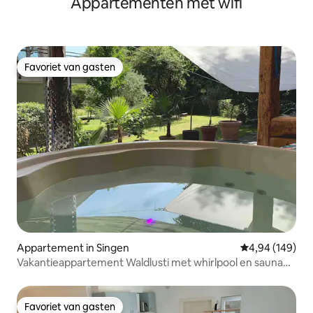
Appartementen met wifi
Favoriet van gasten
Favoriet van gasten
Appartement in Singen
Gemiddelde beo
4,94 (149)
Vakantieappartement Waldlusti met whirlpool en sauna
direct aan het bos
Favoriet van gasten
Favoriet van gasten