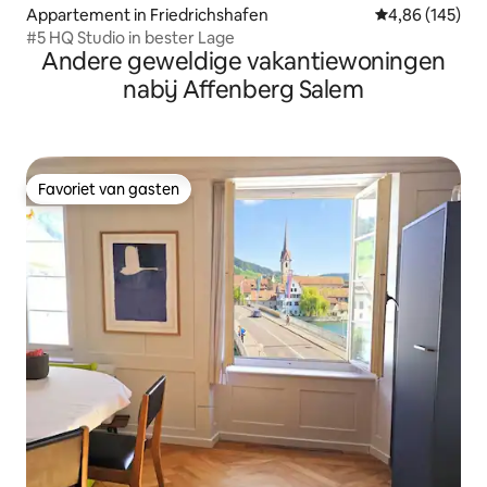
Appartement in Friedrichshafen
Gemiddelde beo
4,86 (145)
#5 HQ Studio in bester Lage
Andere geweldige vakantiewoningen
nabij Affenberg Salem
Favoriet van gasten
Favoriet van gasten