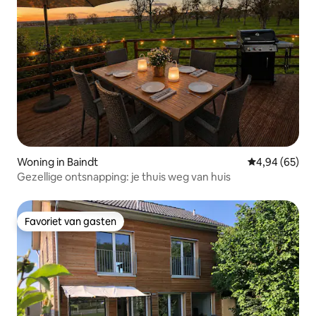
Woning in Baindt
Gemiddelde be
4,94 (65)
Gezellige ontsnapping: je thuis weg van huis
Favoriet van gasten
Favoriet van gasten