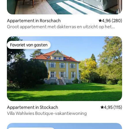
Appartement in Rorschach
Gemiddelde beo
4,96 (280)
Groot appartement met dakterras en uitzicht op het
meer
Favoriet van gasten
Favoriet van gasten
Appartement in Stockach
Gemiddelde beo
4,95 (115)
Villa Wahlwies Boutique-vakantiewoning