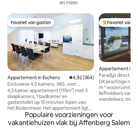
en meer.
Favoriet van gasten
Favoriet van g
Favoriet van gasten
Topfavoriet van 
Appartement in 
dwigshafen
Paradijs direct a
Appartement in Eschenz
Gemiddelde beoordeling van 4,92
4,92 (364)
aan het water
Dit prachtige nie
Exclusieve 4,5 kamers.-WG. voor
m ² woonruimte) is
gezinnen en bedrijven
4,5 kamer appartement (115m²) met 3
liefhebbers van h
slaapkamers, 1 badkamer en
wandelaars, mount
gastentoilet op 10 minuten lopen van
natuurliefhebbers
het Bodenmeer. Het appartement ligt
Excursiebestemmi
Populaire voorzieningen voor
direct aan het fietspad van het
Marienschlucht, h
Bodenmeer en op ongeveer 15 minuten
vakantiehuizen vlak bij Affenberg Salem
Konstanz zijn zeer
lopen van de historische stad Stein am
gelegen aan het m
Rhein, waar je kunt worden verwend
biedt een paar leu
met culinaire hoogstandjes – of gewoon