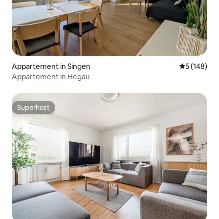
Appartement in Singen
Gemiddelde 
5 (148)
Appartement in Hegau
Superhost
Superhost