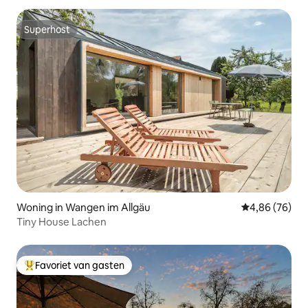
Superhost
Superhost
Woning in Wangen im Allgäu
Gemiddelde be
4,86 (76)
Tiny House Lachen
Favoriet van gasten
Topfavoriet van gasten