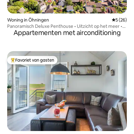
Woning in Öhningen
Gemiddelde
5 (26)
Panoramisch Deluxe Penthouse • Uitzicht op het meer •
Appartementen met airconditioning
BBQ
Favoriet van gasten
Topfavoriet van gasten