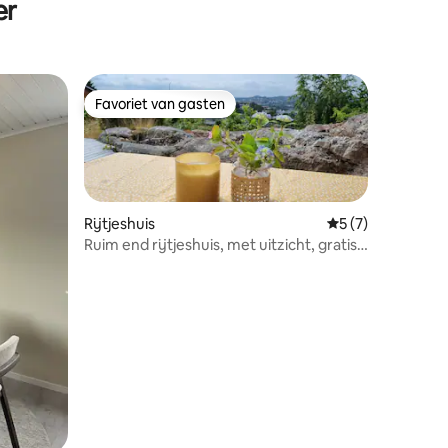
er
Favoriet van gasten
Favoriet van gasten
Rijtjeshuis
Gemiddelde beoord
5 (7)
Ruim end rijtjeshuis, met uitzicht, gratis
parkeren