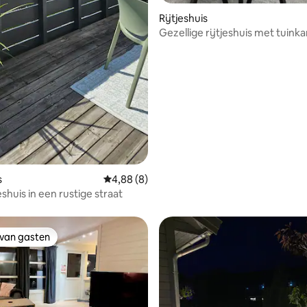
Rijtjeshuis
Gezellige rijtjeshuis met tuink
s
Gemiddelde beoordeling van 4,88 uit 5, 8 r
4,88 (8)
eshuis in een rustige straat
 van gasten
 van gasten