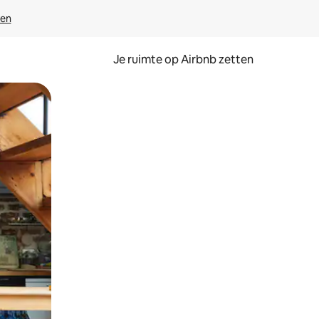
ven
Je ruimte op Airbnb zetten
ken of swipen.