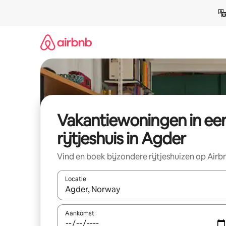
Ga
direct
naar
inhoud
Vakantiewoningen in ee
rijtjeshuis in Agder
Vind en boek bijzondere rijtjeshuizen op Airb
Locatie
Wanneer er suggesties beschikbaar zijn, maak je 
Aankomst