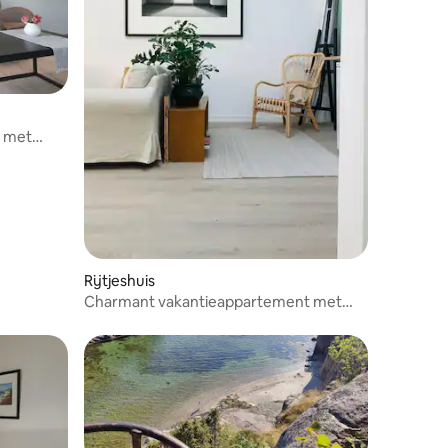
n met
Rijtjeshuis
Charmant vakantieappartement met
parkeergelegenheid in de stad