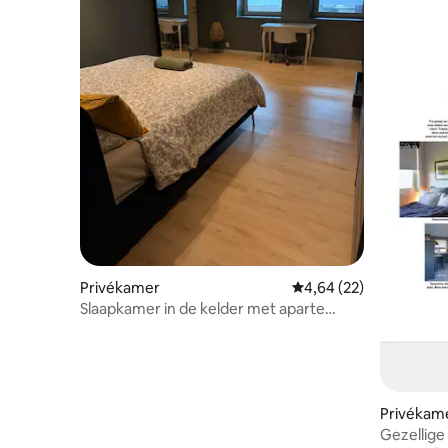
Privékamer
Gemiddelde beoordeling
4,64 (22)
Slaapkamer in de kelder met aparte
ingang
Privékam