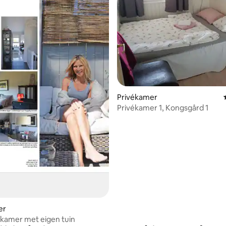
Privékamer
Privékamer 1, Kongsgård 1
 van 4,64 uit 5, 22 recensies
er
Gezellige kamer met eigen tuin