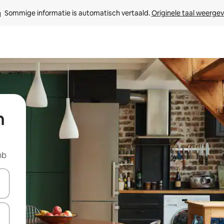
Sommige informatie is automatisch vertaald. 
Originele taal weerge
n
nb
een keuze met je de pijltjestoetsen omhoog en omlaag, óf door te tik