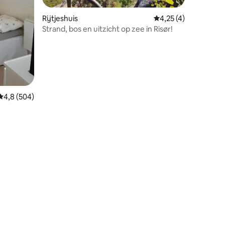
Rijtjeshuis
Gemiddelde beoordeli
4,25 (4)
Strand, bos en uitzicht op zee in Risør!
Gemiddelde beoordeling van 4,8 uit 5, 504 recensies
4,8 (504)