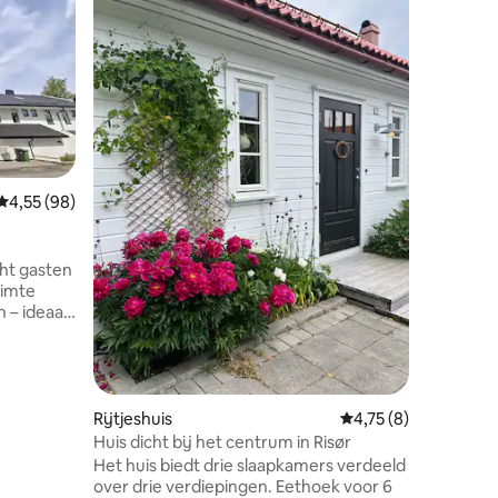
Favor
Topfavo
Rorbu aan
zee | Ko
Welkom in
prachtig
parel aan
45 m² – 
badkamer 
slaapkam
eenperso
ecensies
en balkon
Gemiddelde beoordeling van 4,55 uit 5, 98 recensies
4,55 (98)
kajak-, S
🌿 Gewel
duik-/sn
ht gasten
inchecken
uimte
beddeng
 – ideaal
(of vooraf huren) Pe
ezoeken
die op z
vakantie 
ste
Rijtjeshuis
Gemiddelde beoordeli
4,75 (8)
 •
Huis dicht bij het centrum in Risør
is parkeren
Het huis biedt drie slaapkamers verdeeld
zijn
over drie verdiepingen. Eethoek voor 6