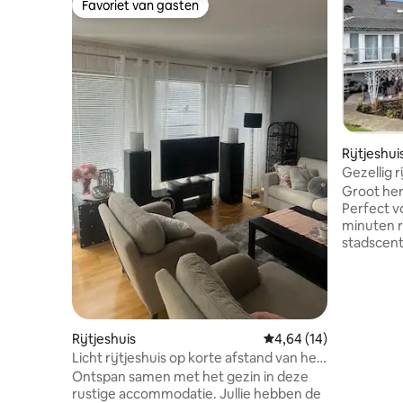
Favoriet van gasten
Favoriet van gasten
Rijtjeshui
Gezellig r
Groot her
Perfect voor 
minuten r
stadscentr
van de k
bed/slaapb
slaapkam
120 cm. De 5e kamer heeft een bed van
90 cm, ma
Rijtjeshuis
Gemiddelde beoordeling
4,64 (14)
een bed van 120
Licht rijtjeshuis op korte afstand van het
Parkeren b
centrum
Ontspan samen met het gezin in deze
parkeerge
rustige accommodatie. Jullie hebben de
in het we