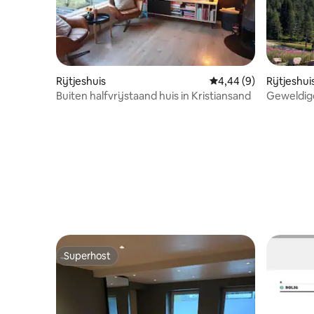
Rijtjeshuis
Gemiddelde beoordelin
4,44 (9)
Rijtjeshui
Buiten halfvrijstaand huis in Kristiansand
Geweldige
garage - 
Superhost
Superhost