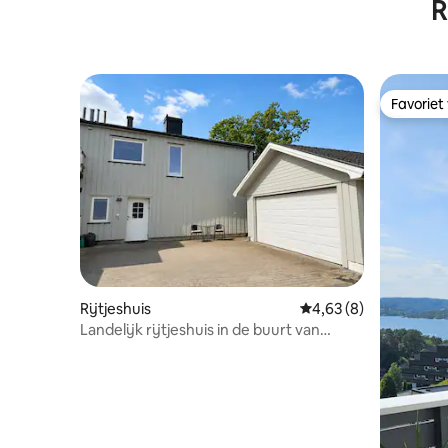
R
Favoriet
Favoriet
Rijtjeshuis
Gemiddelde beoordelin
4,63 (8)
Landelijk rijtjeshuis in de buurt van
Norsjø