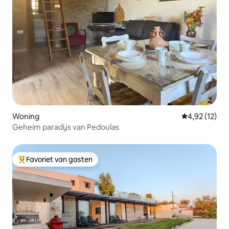
Woning
Gemiddelde be
4,92 (12)
Geheim paradijs van Pedoulas
Favoriet van gasten
Topfavoriet van gasten