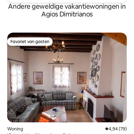
Andere geweldige vakantiewoningen in
Agios Dimitrianos
Favoriet van gasten
Favoriet van gasten
Woning
Gemiddelde be
4,94 (79)