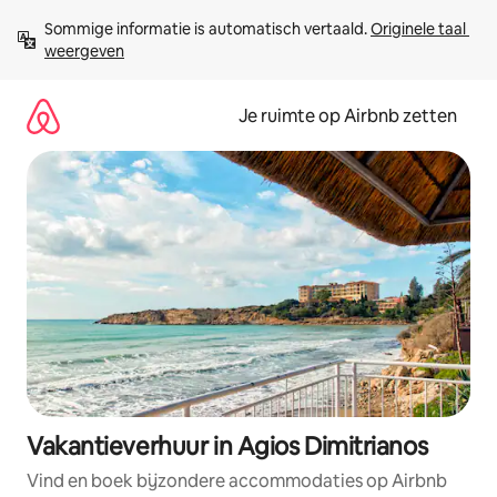
Ga
Sommige informatie is automatisch vertaald. 
Originele taal 
direct
weergeven
naar
inhoud
Je ruimte op Airbnb zetten
Vakantieverhuur in Agios Dimitrianos
Vind en boek bijzondere accommodaties op Airbnb