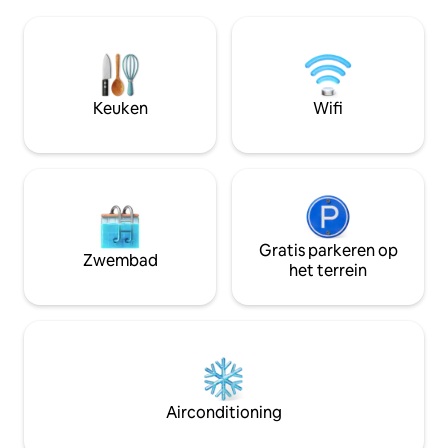
Akoursos met een popullatie van slechts
en gemakkelijke t
35. Een ideale locatie om te ontspannen
en restaurants. D
en te genieten van de natuur weg van
gebruikt tegen e
de stad, maar ook op 5 minuten afstand
vergoeding van € 
van voorzieningen en de prachtige
minder dan een we
stranden van Cyprus. Geniet van de
huisregels en aan
Keuken
Wifi
prachtige omgeving van deze
verwijzen wij je n
romantische plek in de natuur en word
Huisregels op Airb
wakker met zingende vogels.
Gratis parkeren op
Zwembad
het terrein
Airconditioning