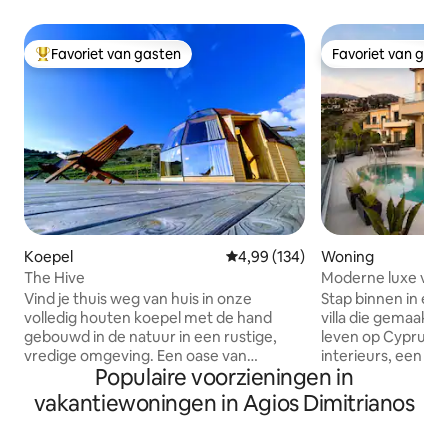
Favoriet van gasten
Favoriet van gas
Topfavoriet van gasten
Favoriet van gas
Koepel
Gemiddelde beoordeling van 4,99
4,99 (134)
Woning
The Hive
Moderne luxe vil
Vind je thuis weg van huis in onze
Stap binnen in een
volledig houten koepel met de hand
villa die gemaakt 
gebouwd in de natuur in een rustige,
leven op Cyprus. G
vredige omgeving. Een oase van
interieurs, een p
Populaire voorzieningen in
sereniteit te midden van de stad!
bij zonsondergang 
Gelegen op 5 km van het centrum van
eigen barbecueple
vakantiewoningen in Agios Dimitrianos
Peyeia, op 8 km van Coral Bay en op 17
Het huis is rustig
km van Pafos in het kleine dorpje
perfecte balans t