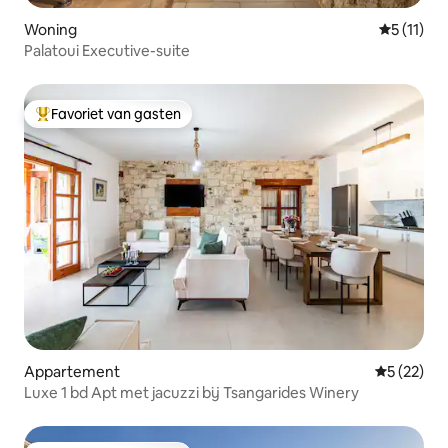
Woning
Gemiddeld
5 (11)
Palatoui Executive-suite
Favoriet van gasten
Topfavoriet van gasten
Appartement
Gemiddelde
5 (22)
Luxe 1 bd Apt met jacuzzi bij Tsangarides Winery