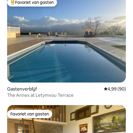
Favoriet van gasten
Topfavoriet van gasten
Gastenverblijf
Gemiddelde be
4,99 (90)
The Annex at Letymvou Terrace
Favoriet van gasten
Favoriet van gasten