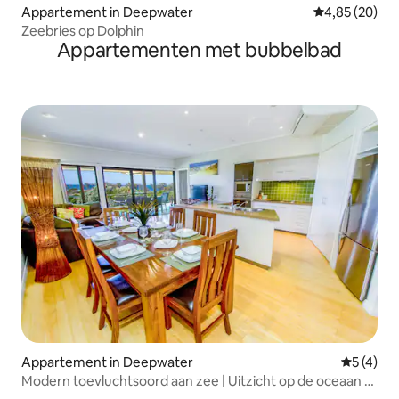
Appartement in Deepwater
Gemiddelde be
4,85 (20)
Zeebries op Dolphin
Appartementen met bubbelbad
Appartement in Deepwater
Gemiddeld
5 (4)
Modern toevluchtsoord aan zee | Uitzicht op de oceaan +
toegang tot het strand