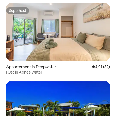
Superhost
Superhost
Appartement in Deepwater
Gemiddelde be
4,91 (32)
Rust in Agnes Water