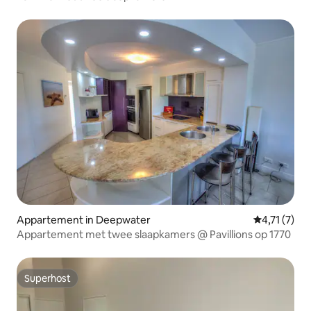
Appartement in Deepwater
Gemiddelde 
4,71 (7)
Appartement met twee slaapkamers @ Pavillions op 1770
Superhost
Superhost