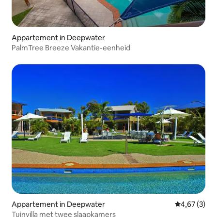
Appartement in Deepwater
PalmTree Breeze Vakantie-eenheid
Appartement in Deepwater
Gemiddelde b
4,67 (3)
Tuinvilla met twee slaapkamers