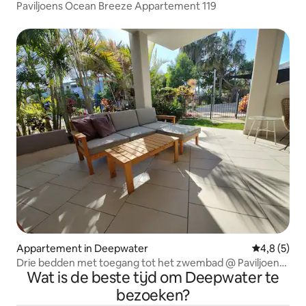
Paviljoens Ocean Breeze Appartement 119
Appartement in Deepwater
Gemiddelde 
4,8 (5)
Drie bedden met toegang tot het zwembad @ Paviljoens
Wat is de beste tijd om Deepwater te
op 1770
bezoeken?