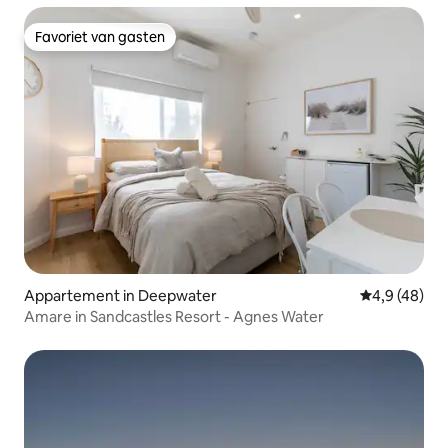
Favoriet van gasten
Favoriet van gasten
Appartement in Deepwater
Gemiddelde b
4,9 (48)
Amare in Sandcastles Resort - Agnes Water