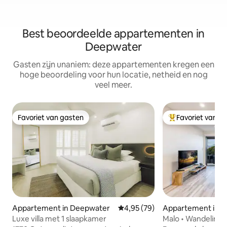
Best beoordeelde appartementen in
Deepwater
Gasten zijn unaniem: deze appartementen kregen een
hoge beoordeling voor hun locatie, netheid en nog
veel meer.
Favoriet van gasten
Favoriet van g
Favoriet van gasten
Topfavoriet van 
Appartement in Deepwater
Gemiddelde beoordeling van 4,9
4,95 (79)
Appartement in 
Luxe villa met 1 slaapkamer
Malo • Wandeling n