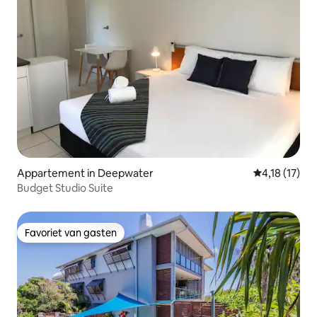
Appartement in Deepwater
Gemiddelde b
4,18 (17)
Budget Studio Suite
Favoriet van gasten
Favoriet van gasten