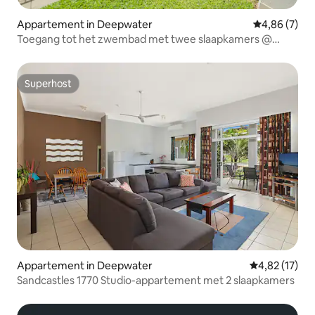
Appartement in Deepwater
Gemiddelde b
4,86 (7)
Toegang tot het zwembad met twee slaapkamers @
Pavillions op 1770
Superhost
Superhost
Appartement in Deepwater
Gemiddelde be
4,82 (17)
Sandcastles 1770 Studio-appartement met 2 slaapkamers