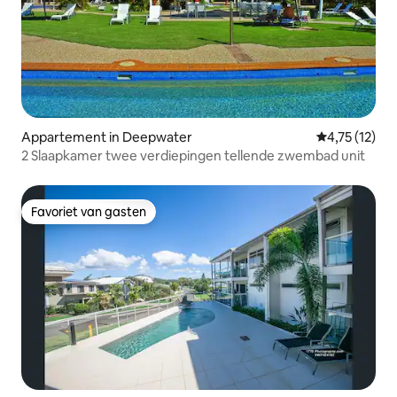
Appartement in Deepwater
Gemiddelde be
4,75 (12)
2 Slaapkamer twee verdiepingen tellende zwembad unit
Favoriet van gasten
Favoriet van gasten