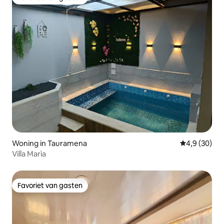
Favoriet van gasten
Woning in Tauramena
Gemiddelde b
4,9 (30)
Villa Marìa
Favoriet van gasten
Favoriet van gasten