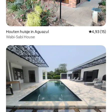
Houten huisje in Aguazul
Gemiddelde be
4,93 (15)
Wabi-Sabi House