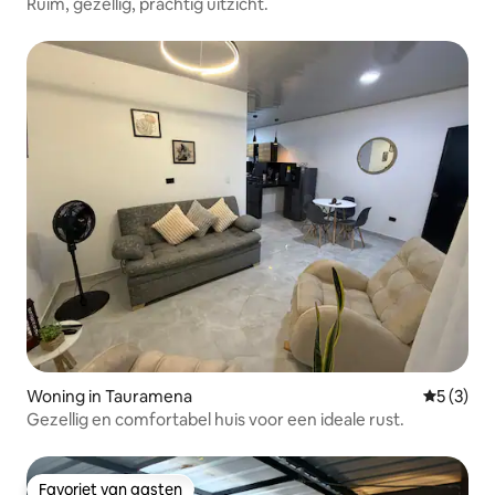
Ruim, gezellig, prachtig uitzicht.
Woning in Tauramena
Gemiddeld
5 (3)
Gezellig en comfortabel huis voor een ideale rust.
Favoriet van gasten