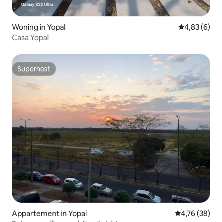
Woning in Yopal
Gemiddelde b
4,83 (6)
Casa Yopal
Superhost
Superhost
Appartement in Yopal
Gemiddelde be
4,76 (38)