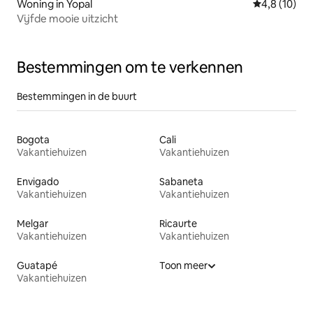
Woning in Yopal
Gemiddelde b
4,8 (10)
Vijfde mooie uitzicht
Bestemmingen om te verkennen
Bestemmingen in de buurt
Bogota
Cali
Vakantiehuizen
Vakantiehuizen
Envigado
Sabaneta
Vakantiehuizen
Vakantiehuizen
Melgar
Ricaurte
Vakantiehuizen
Vakantiehuizen
Guatapé
Toon meer
Vakantiehuizen