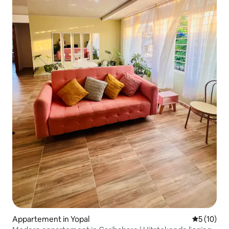
Appartement in Yopal
Gemiddelde
5 (10)