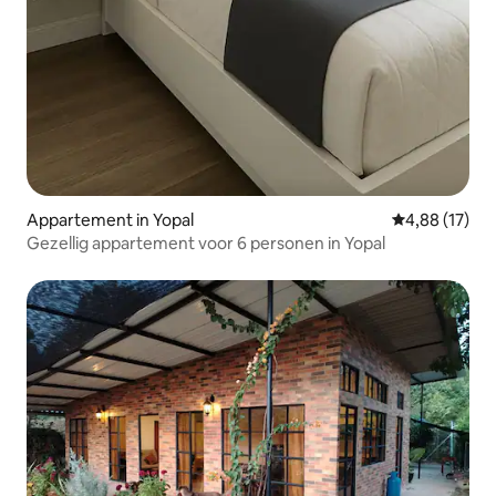
Appartement in Yopal
Gemiddelde be
4,88 (17)
Gezellig appartement voor 6 personen in Yopal