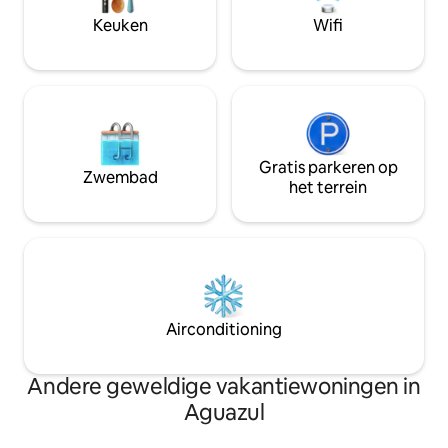
met strijkijzer en
sportpark en kindergedeelte.
wasmachine/drog
Keuken
Wifi
Gratis parkeren op
Zwembad
het terrein
Airconditioning
Andere geweldige vakantiewoningen in
Aguazul