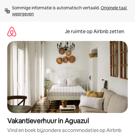
Ga
Sommige informatie is automatisch vertaald. 
Originele taal 
direct
weergeven
naar
inhoud
Je ruimte op Airbnb zetten
Vakantieverhuur in Aguazul
Vind en boek bijzondere accommodaties op Airbnb