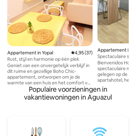
Appartement in Y
Appartement in Yopal
Gemiddelde beoordeling van 4,9
4,95 (37)
Spectaculaire stud
Rust, stijl en harmonie op één plek
Bienvenidos House24
Geniet van een onvergetelijk verblijf in
spectaculaire mo
dit ruime en gezellige Boho Chic-
gelegen op de 3e 
appartement, ontworpen om je de
apartahotel, het 
warmte van een huis en het comfort van
uitgerust om je e
Populaire voorzieningen in
een moderne ruimte te bieden. Als je
aangenaam verblijf
binnenkomt, voel je een sfeer van rust,
vakantiewoningen in Aguazul
bezoek aan de stad. In deze ruimte 
frisheid en ruimtelijkheid, perfect om te
je een extra twee
loungen, te ontspannen of zelfs te
smart-tv, een ru
werken in een ruimte vol natuurlijk licht
integrale keuken 
en natuurlijke omgevingen die zijn
apparaten die nodi
gecreëerd om warmte te bieden tijdens
bereiding van je e
je verblijf. Strategische locatie CC
praktische en fun
Alcaravan en Terminal, voor een