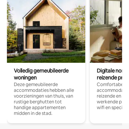
Volledig gemeubileerde
Digitale nom
woningen
reizende prof
Deze gemeubileerde
Comfortabele
accommodaties hebben alle
accommodatie
voorzieningen van thuis, van
reizende en op
rustige berghutten tot
werkende profe
handige appartementen
wifi en special
midden in de stad.