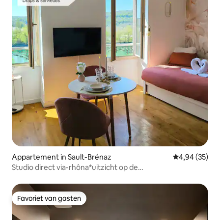
Appartement in Sault-Brénaz
Gemiddelde be
4,94 (35)
Studio direct via-rhôna*uitzicht op de
Rhône*fietsenstalling*
Favoriet van gasten
Favoriet van gasten