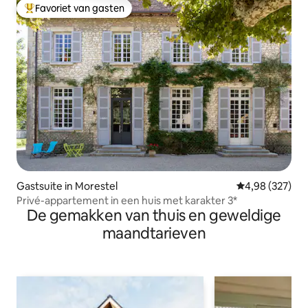
Favoriet van gasten
Topfavoriet van gasten
Gastsuite in Morestel
Gemiddelde beo
4,98 (327)
Privé-appartement in een huis met karakter 3*
De gemakken van thuis en geweldige
maandtarieven