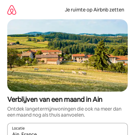
Ga
direct
Je ruimte op Airbnb zetten
naar
inhoud
Verblijven van een maand in Ain
Ontdek langetermijnwoningen die ook na meer dan
een maand nog als thuis aanvoelen.
Locatie
Wanneer er suggesties beschikbaar zijn, maak je een keuze met