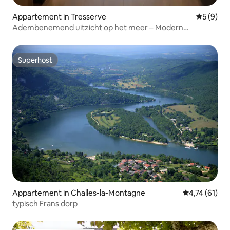
Appartement in Tresserve
Gemiddeld
5 (9)
Adembenemend uitzicht op het meer – Modern
appartement
Superhost
Superhost
Appartement in Challes-la-Montagne
Gemiddelde be
4,74 (61)
typisch Frans dorp