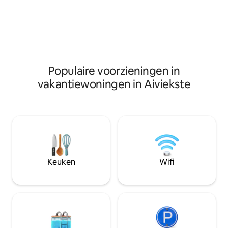
maar ook het pens
Bursh Brewery (11 km) - Odziena
andere gebouwen. D
landhuis (12 km) Op verzoek kun je ook
eeuw, Europees. E
fietsen, hengels huren of een
twin- en drieper
vriendelijke kat van naast de deur
beschikbaar, even
verwelkomen;)
bestaande uit tw
slaapkamers.
Populaire voorzieningen in
vakantiewoningen in Aiviekste
Keuken
Wifi