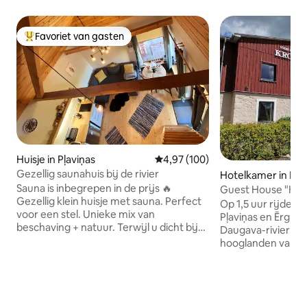
Favoriet van gasten
Topfavoriet van gasten
Huisje in Pļaviņas
Gemiddelde beoordeling van 4,97
4,97 (100)
Gezellig saunahuis bij de rivier
Hotelkamer in Pļa
Sauna is inbegrepen in de prijs 🔥
Guest House "Kro
Gezellig klein huisje met sauna. Perfect
Op 1,5 uur rijden 
voor een stel. Unieke mix van
Pļaviņas en Ērgļi, 
beschaving + natuur. Terwijl u dicht bij
Daugava-rivier uit
de hoofdweg, het treinstation en de
hooglanden van Vi
winkels bent, kunt u genieten van
Odziena-landgoed,
wandelingen langs de rivier de Daugava
bijgebouwen die h
of bezienswaardigheden in de buurt
landhuis omgorde
bezoeken: - Liepkalni bakkerij (4km) -
omvat niet alleen 
Mezezers meer en skigebied (8km) -