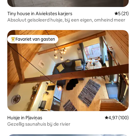
Tiny house in Aiviekstes karjers
Gemiddelde
5 (21)
Absoluut geïsoleerd huisje, bij een eigen, omheind meer
Favoriet van gasten
Topfavoriet van gasten
Huisje in Pļaviņas
Gemiddelde beo
4,97 (100)
Gezellig saunahuis bij de rivier