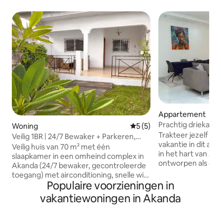
Appartement
Prachtig driekame
Woning
Gemiddelde beoordeling van
5 (5)
Tweepersoonsbed |
Trakteer jezelf op
Veilig 1BR | 24/7 Bewaker + Parkeren,
Parkeerplaats
vakantie in dit ap
Centraal Akanda
Veilig huis van 70 m² met één
in het hart van Ak
slaapkamer in een omheind complex in
ontworpen als een
Akanda (24/7 bewaker, gecontroleerde
wellnessreservaa
toegang) met airconditioning, snelle wifi
premium voorzien
Populaire voorzieningen in
en eigen parkeergelegenheid. Ons
veiligheid. Of je n
privéwatersysteem levert water tijdens
vakantiewoningen in Akanda
voor werk reist, g
tijdelijke onderbrekingen in de stad. Dit
strategische locati
is ideaal als je een reiziger bent, op
minuten van het St