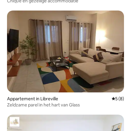
Chique en gezellige accommodatie
Appartement in Libreville
Gemiddeld
5 (8)
Zeldzame parel in het hart van Glass