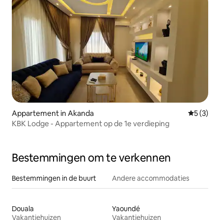
Appartement in Akanda
Gemiddeld
5 (3)
KBK Lodge - Appartement op de 1e verdieping
Bestemmingen om te verkennen
Bestemmingen in de buurt
Andere accommodaties
Douala
Yaoundé
Vakantiehuizen
Vakantiehuizen