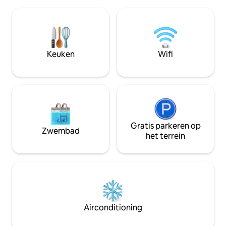
zakenreis bent, of een stel bent dat
elk detail sereniteit u
prioriteit geeft aan veiligheid en
kleine extraatjes
functionaliteit in een goed gelegen huis.
Gratis VTC-luchth
Je bevindt je in het hart van Akanda met
boeking van 3 nachten
restaurants, markten en winkels voor de
watertank en dr
deur. Luchthaven: 10 min; 5 minuten
Keuken
Wifi
rijden naar het strand van Sablière.
Restaurants op 2 minuten lopen.
Gratis parkeren op
Zwembad
het terrein
Airconditioning