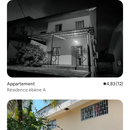
Appartement
Gemiddelde be
4,83 (12)
Résidence ébène A