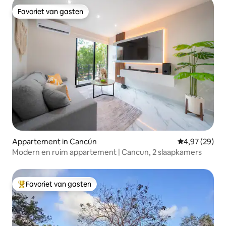
Favoriet van gasten
Favoriet van gasten
Appartement in Cancún
Gemiddelde be
4,97 (29)
Modern en ruim appartement | Cancun, 2 slaapkamers
Favoriet van gasten
Topfavoriet van gasten