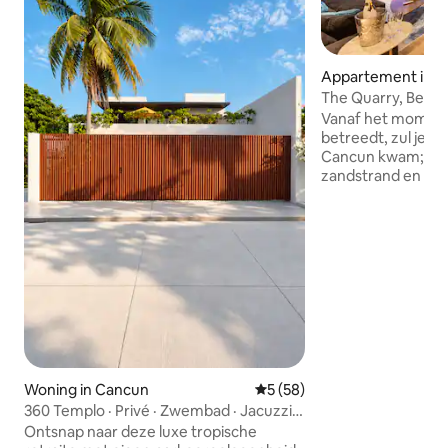
Appartement in Z
era
The Quarry, Beac
150m to clubs
Vanaf het moment 
betreedt, zul je b
Cancun kwam; het
zandstrand en het
water. Want dat is 
vanaf het 180° pan
het appartement biedt. Ge
ontbrak. Meer dan
van deze unieke 
150 m van het nac
zwembaden, een r
strandclub in het 
exotische houten
geïmporteerd ma
plek ongeëvenaar
Woning in Cancun
Gemiddelde beoordeling van 
5 (58)
360 Templo · Privé · Zwembad · Jacuzzi ·
Bioscoop
Ontsnap naar deze luxe tropische