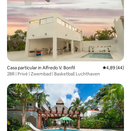
Casa particular in Alfredo V. Bonfil
Gemiddelde be
4,89 (44)
2BR | Privé | Zwembad | Basketbal| Luchthaven