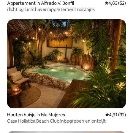
Appartement in Alfredo V. Bonfil
Gemiddelde be
4,63 (52)
dicht bij luchthaven appartement naranjos
Houten huisje in Isla Mujeres
Gemiddelde be
4,91 (32)
Casa Holistica Beach Club inbegrepen en ontbijt