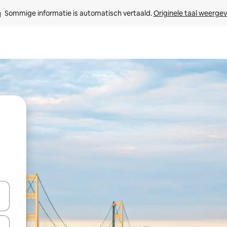
Sommige informatie is automatisch vertaald. 
Originele taal weerge
een keuze met je de pijltjestoetsen omhoog en omlaag, óf door te tik