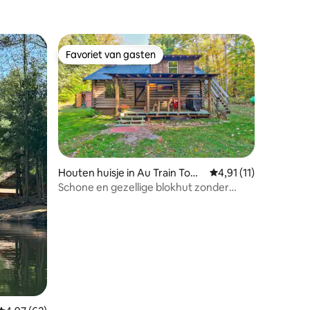
Favoriet van gasten
Favoriet van gasten
ecensies
Houten huisje in Au Train Tow
Gemiddelde beoordeli
4,91 (11)
nship
Schone en gezellige blokhut zonder
elektriciteit