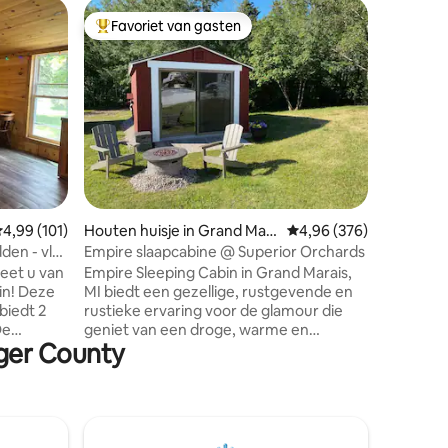
Houten hu
Favoriet van gasten
Favorie
Topfavoriet van gasten
Favorie
Hart van 
Houten hu
National Forrest..
respectvo
Uitsteken
Steuben 
opvallend
vissen, 
Honderde
Munising
ecensies
emiddelde beoordeling van 4,99 uit 5, 101 recensies
4,99 (101)
Houten huisje in Grand Mar
Gemiddelde beoordeling
4,96 (376)
Escanaba
ais
Pictured 
den - vlak
Empire slaapcabine @ Superior Orchards
Buckhorn,
heet u van
Empire Sleeping Cabin in Grand Marais,
handbere
in! Deze
MI biedt een gezellige, rustgevende en
retraite. On Country Road 440 in de
biedt 2
rustieke ervaring voor de glamour die
buurt va
De
geniet van een droge, warme en
lger County
gsize
comfortabele ervaring terwijl omgeven
erbad
door de natuur. De hut heeft een
le
muurverwarming en een kingsize
er kan
kussenbed. "DE VERWARMDE
 we
COMPLETE BADKAMER & HALF BAD IS
r je van
NIET IN DE HUT" maar is gelegen op een