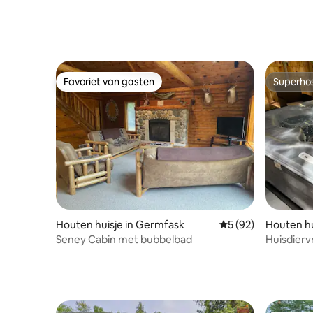
Favoriet van gasten
Superho
Favoriet van gasten
Superho
Houten huisje in Germfask
Gemiddelde beoordel
5 (92)
Houten hu
Seney Cabin met bubbelbad
Huisdierv
slaapkam