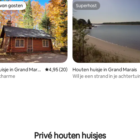
 van gasten
Superhost
 van gasten
Superhost
 van 4,98 uit 5, 45 recensies
isje in Grand Marai
Gemiddelde beoordeling van 4,95 uit 5, 20 r
4,95 (20)
Houten huisje in Grand Marais
 charme
Wil je een strand in je achtertu
baai!
Privé houten huisjes