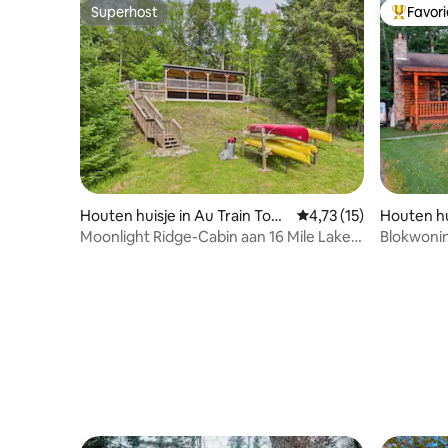
Superhost
Favor
Superhost
Topfavor
Houten huisje in Au Train Tow
Gemiddelde beoordelin
4,73 (15)
Houten hu
nship
Moonlight Ridge-Cabin aan 16 Mile Lake,
Blokwoning
rustige omgeving
Michigans