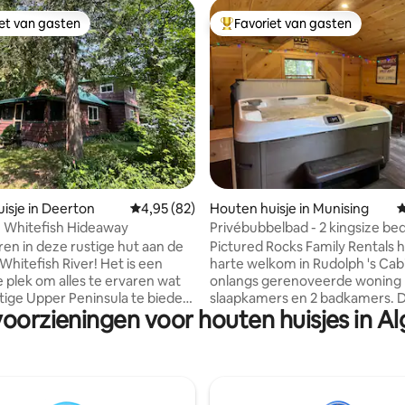
iet van gasten
Favoriet van gasten
iet van gasten
Topfavoriet van gasten
van 4,96 uit 5, 180 recensies
isje in Deerton
Gemiddelde beoordeling van 4,95 uit 5, 82 r
4,95 (82)
Houten huisje in Munising
G
 Whitefish Hideaway
Privébubbelbad - 2 kingsize bed
bij Pictured Rocks!
en in deze rustige hut aan de
Pictured Rocks Family Rentals 
Whitefish River! Het is een
harte welkom in Rudolph 's Cab
 plek om alles te ervaren wat
onlangs gerenoveerde woning 
tige Upper Peninsula te bieden
slaapkamers en 2 badkamers. 
voorzieningen voor houten huisjes in A
t is gelegen tussen Marquette
hoofdslaapkamer heeft een kin
ng, twee prachtige
houten bed en een eigen mast
gen met veel te zien en te
met bad/douche en een dubbe
hut ligt op minder dan
wastafel. De tweede slaapkam
e kilometer afstand van
twee aparte XL-bedden zijn of
en ORV- en
kunnen er een kingsize bed voo