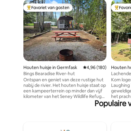
Favoriet van gasten
Favor
Topfavoriet van gasten
Topfavor
Houten huisje in Germfask
Gemiddelde beoordeling 
4,96 (180)
Houten hu
Bings Bearadise River-hut
Lachende
Ontspan en geniet van deze rustige hut
Kom loger
nabij de rivier. Het houten huisje staat op
Laughing 
een kampeerterrein op minder dan vijf
geweldige
kilometer van het Seney Wildlife Refuge,
het prach
Populaire 
aan de prachtige Manistique River. Bings
heeft. Hu
biedt plaats aan maximaal vier personen.
en Munisi
Er staat een groot bed. Insta-
bestemmin
tweepersoonsbed, ook een
doen. De 
comfortabele bank. Wifi, 40"-Roku-tv,
anderhalv
koelkast/vriezer, magnetron,
aangewez