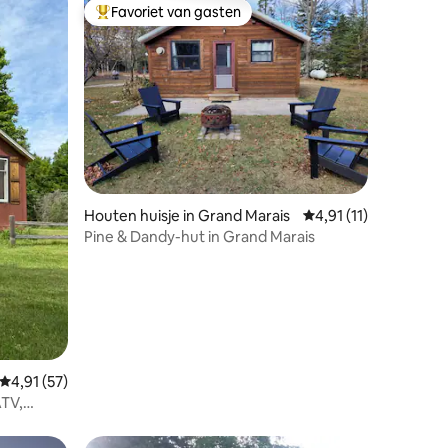
Favoriet van gasten
Topfavoriet van gasten
ecensies
Houten huisje in Grand Marais
Gemiddelde beoordeli
4,91 (11)
Pine & Dandy-hut in Grand Marais
Gemiddelde beoordeling van 4,91 uit 5, 57 recensies
4,91 (57)
ATV,