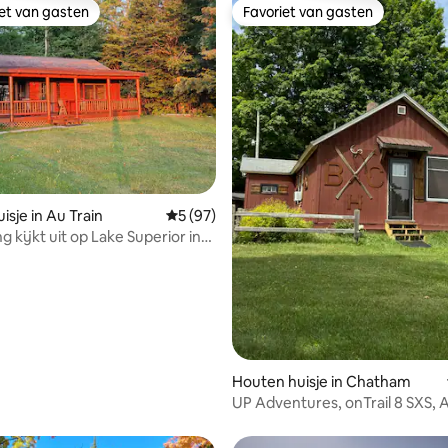
iet van gasten
Favoriet van gasten
iet van gasten
Favoriet van gasten
g van 4,73 uit 5, 15 recensies
isje in Au Train
Gemiddelde beoordeling van 5 uit 5, 97 r
5 (97)
 kijkt uit op Lake Superior in
 U P
Houten huisje in Chatham
UP Adventures, onTrail 8 SXS, 
wandelen en meer