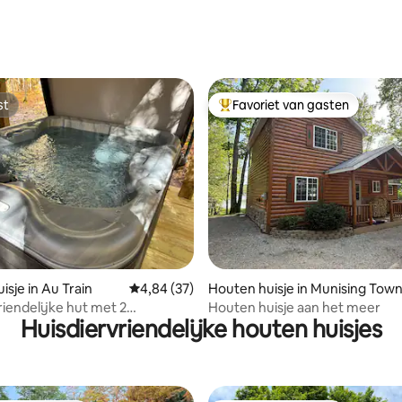
st
Favoriet van gasten
st
Topfavoriet van gasten
ing van 5 uit 5, 92 recensies
isje in Au Train
Gemiddelde beoordeling van 4,84 uit 5, 37 r
4,84 (37)
Houten huisje in Munising Tow
ip
riendelijke hut met 2
Houten huisje aan het meer
Huisdiervriendelijke houten huisjes
ers en bubbelbad