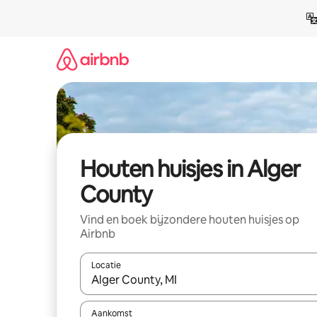
Ga
direct
naar
inhoud
Houten huisjes in Alger
County
Vind en boek bijzondere houten huisjes op
Airbnb
Locatie
Wanneer er suggesties beschikbaar zijn, maak je 
Aankomst