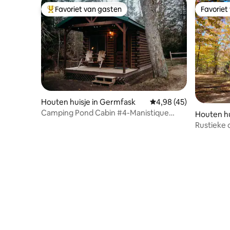
Favoriet van gasten
Favoriet
Topfavoriet van gasten
Favoriet
Houten huisje in Germfask
Gemiddelde beoordeling
4,98 (45)
Camping Pond Cabin #4-Manistique
Houten hu
River/Pond
s
Rustieke