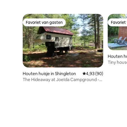
Favoriet van gasten
Favoriet
Favoriet van gasten
Favoriet
Houten hu
Tiny hous
Houten huisje in Shingleton
Gemiddelde beoordeling
4,93 (90)
The Hideaway at JoeIda Campground -
Pictured Rocks