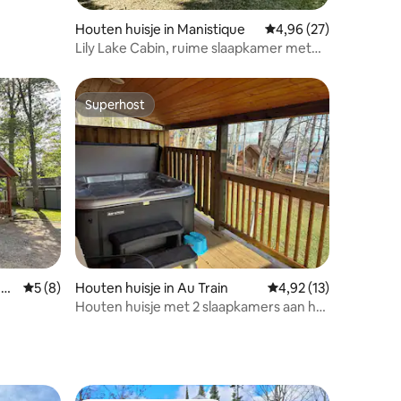
Houten huisje in Manistique
Gemiddelde beoordelin
4,96 (27)
Lily Lake Cabin, ruime slaapkamer met
bubbelbad!
Superhost
Superhost
ecensies
nsh
Gemiddelde beoordeling van 5 uit 5, 8 recensies
5 (8)
Houten huisje in Au Train
Gemiddelde beoordelin
4,92 (13)
Houten huisje met 2 slaapkamers aan het
meer met bubbelbad