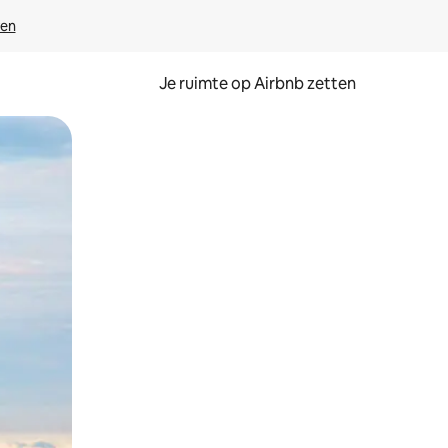
ven
Je ruimte op Airbnb zetten
ken of swipen.