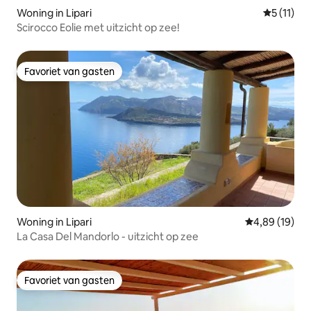
Woning in Lipari
Gemiddeld
5 (11)
Scirocco Eolie met uitzicht op zee!
Favoriet van gasten
Favoriet van gasten
Woning in Lipari
Gemiddelde be
4,89 (19)
La Casa Del Mandorlo - uitzicht op zee
Favoriet van gasten
Favoriet van gasten