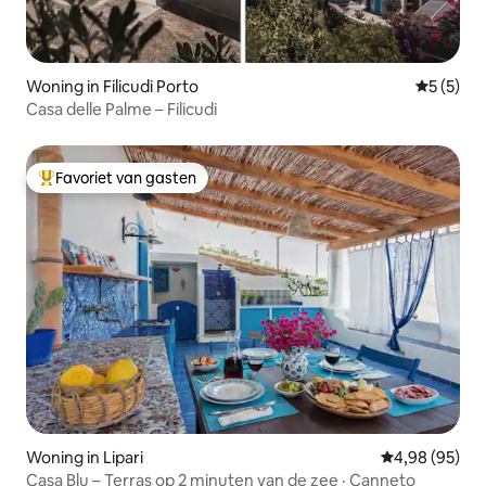
Woning in Filicudi Porto
Gemiddeld
5 (5)
Casa delle Palme – Filicudi
Favoriet van gasten
Topfavoriet van gasten
Woning in Lipari
Gemiddelde be
4,98 (95)
Casa Blu – Terras op 2 minuten van de zee · Canneto