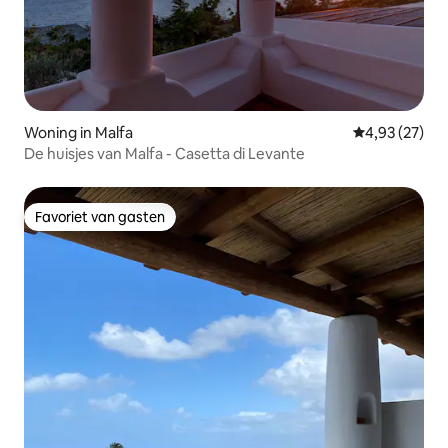
Woning in Malfa
Gemiddelde be
4,93 (27)
De huisjes van Malfa - Casetta di Levante
Favoriet van gasten
Favoriet van gasten