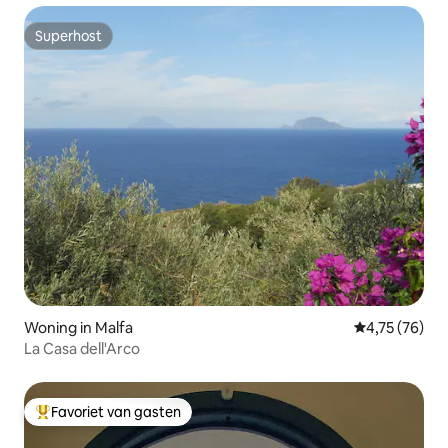
Superhost
Superhost
Woning in Malfa
Gemiddelde be
4,75 (76)
La Casa dell'Arco
Favoriet van gasten
Topfavoriet van gasten