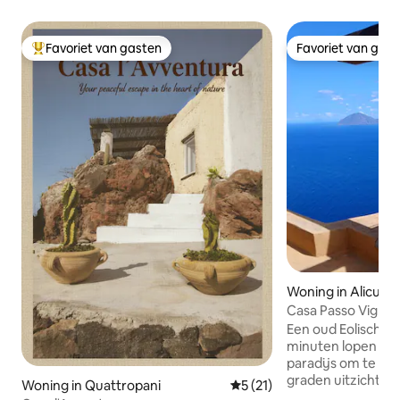
Favoriet van gasten
Favoriet van gas
Topfavoriet van gasten
Favoriet van gas
Woning in Alicudi
Casa Passo Vigna
Een oud Eolisch h
minuten lopen van
paradijs om te ve
graden uitzicht op
Woning in Quattropani
Gemiddelde beoordeling van 
5 (21)
eilanden en de Sici