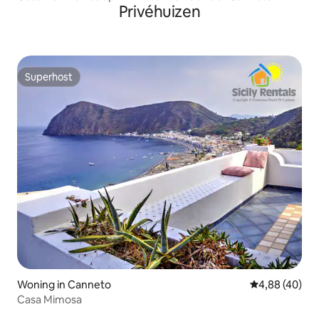
Privéhuizen
Superhost
Superhost
Woning in Canneto
Gemiddelde be
4,88 (40)
Casa Mimosa