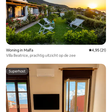
Woning in Malfa
Gemiddelde be
4,95 (21)
Villa Beatrice, prachtig uitzicht op de zee
Superhost
Superhost