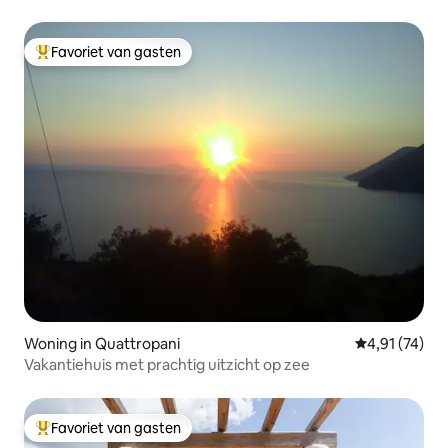
Favoriet van gasten
Topfavoriet van gasten
Woning in Quattropani
Gemiddelde be
4,91 (74)
Vakantiehuis met prachtig uitzicht op zee
Favoriet van gasten
Topfavoriet van gasten