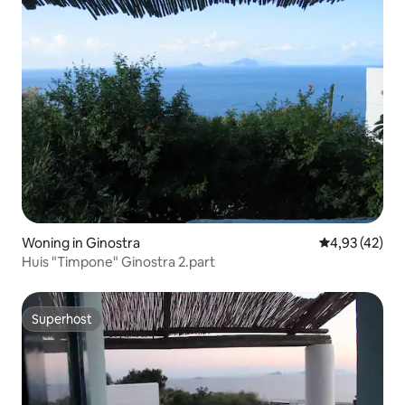
Woning in Ginostra
Gemiddelde be
4,93 (42)
Huis "Timpone" Ginostra 2.part
Superhost
Superhost