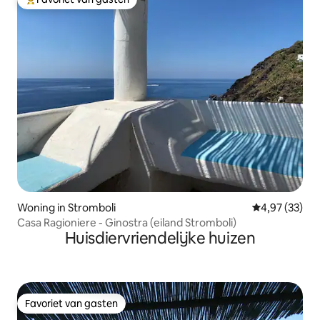
Topfavoriet van gasten
Woning in Stromboli
Gemiddelde be
4,97 (33)
Casa Ragioniere - Ginostra (eiland Stromboli)
Huisdiervriendelijke huizen
Favoriet van gasten
Favoriet van gasten