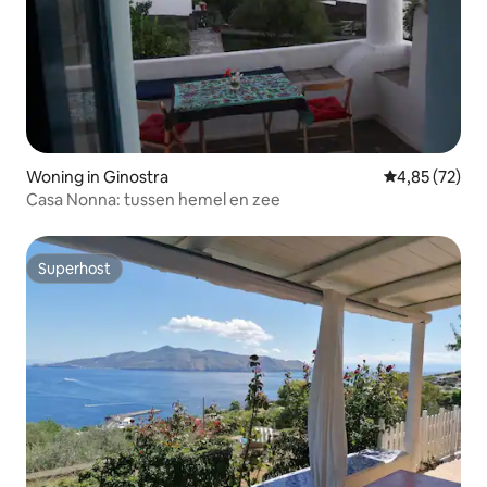
Woning in Ginostra
Gemiddelde be
4,85 (72)
Casa Nonna: tussen hemel en zee
Superhost
Superhost