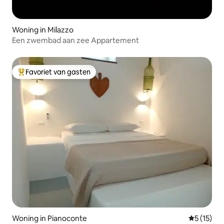
Woning in Milazzo
Een zwembad aan zee Appartement
Favoriet van gasten
Topfavoriet van gasten
Woning in Pianoconte
Gemiddelde
5 (15)