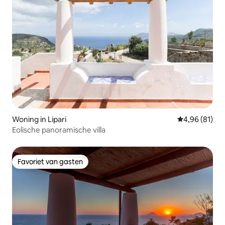
Woning in Lipari
Gemiddelde be
4,96 (81)
Eolische panoramische villa
Favoriet van gasten
Favoriet van gasten