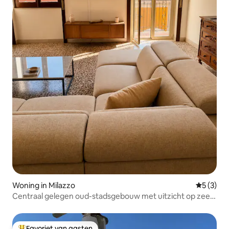
Woning in Milazzo
Gemiddeld
5 (3)
Centraal gelegen oud-stadsgebouw met uitzicht op zee
en dicht bij het strand
Favoriet van gasten