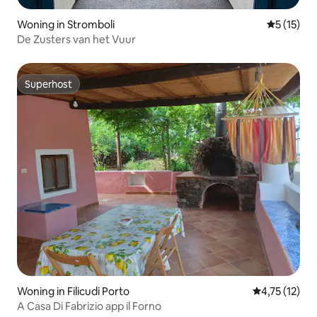
Woning in Stromboli
Gemiddelde
5 (15)
De Zusters van het Vuur
Superhost
Superhost
Woning in Filicudi Porto
Gemiddelde be
4,75 (12)
A Casa Di Fabrizio app il Forno