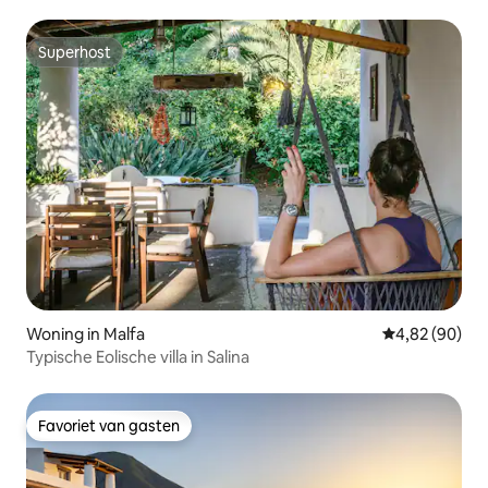
Superhost
Superhost
Woning in Malfa
Gemiddelde be
4,82 (90)
Typische Eolische villa in Salina
Favoriet van gasten
Favoriet van gasten