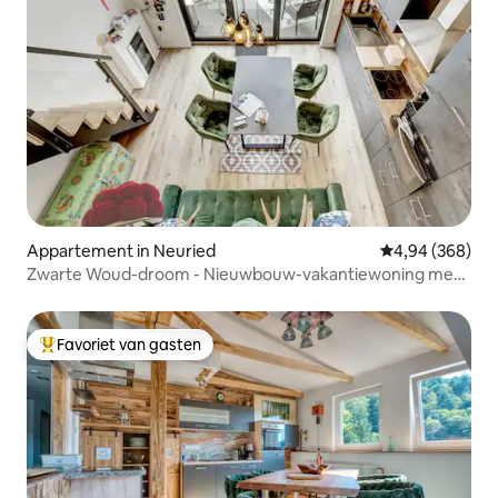
Appartement in Neuried
Gemiddelde beo
4,94 (368)
Zwarte Woud-droom - Nieuwbouw-vakantiewoning met
terras!
Favoriet van gasten
Topfavoriet van gasten