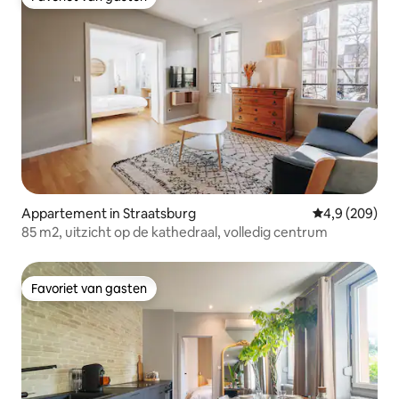
Favoriet van gasten
Appartement in Straatsburg
Gemiddelde be
4,9 (209)
85 m2, uitzicht op de kathedraal, volledig centrum
Favoriet van gasten
Favoriet van gasten