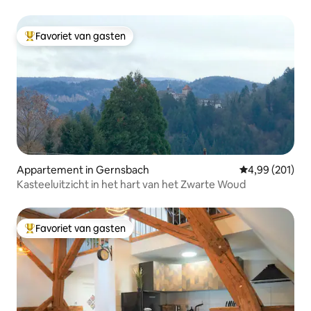
Favoriet van gasten
Topfavoriet van gasten
Appartement in Gernsbach
Gemiddelde beo
4,99 (201)
Kasteeluitzicht in het hart van het Zwarte Woud
Favoriet van gasten
Topfavoriet van gasten