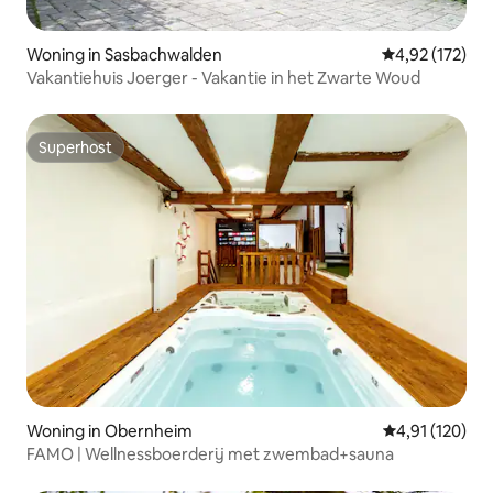
Woning in Sasbachwalden
Gemiddelde beo
4,92 (172)
Vakantiehuis Joerger - Vakantie in het Zwarte Woud
Superhost
Superhost
Woning in Obernheim
Gemiddelde beo
4,91 (120)
FAMO | Wellnessboerderij met zwembad+sauna