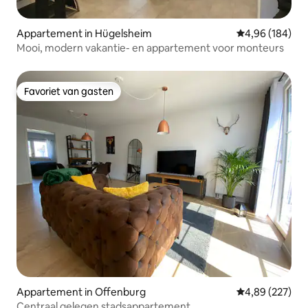
Appartement in Hügelsheim
Gemiddelde beo
4,96 (184)
Mooi, modern vakantie- en appartement voor monteurs
Favoriet van gasten
Favoriet van gasten
Appartement in Offenburg
Gemiddelde beo
4,89 (227)
Centraal gelegen stadsappartement