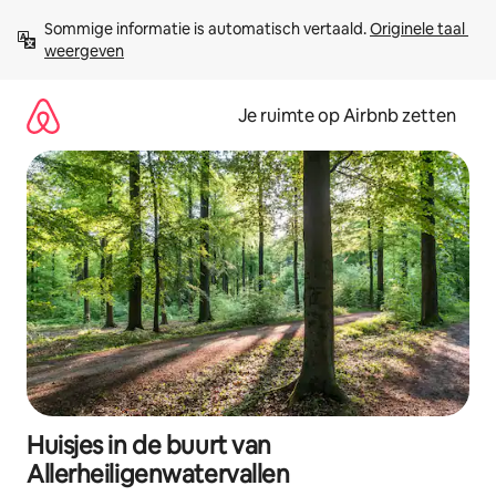
Ga
Sommige informatie is automatisch vertaald. 
Originele taal 
direct
weergeven
naar
inhoud
Je ruimte op Airbnb zetten
Huisjes in de buurt van
Allerheiligenwatervallen