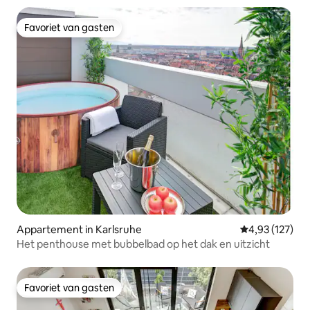
Favoriet van gasten
Favoriet van gasten
Appartement in Karlsruhe
Gemiddelde beo
4,93 (127)
Het penthouse met bubbelbad op het dak en uitzicht
Favoriet van gasten
Favoriet van gasten