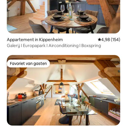
Appartement in Kippenheim
Gemiddelde beo
4,98 (154)
Galerij I Europapark I Airconditioning I Boxspring
Favoriet van gasten
Favoriet van gasten