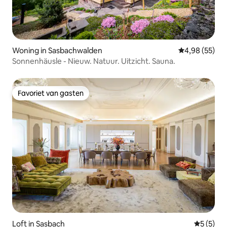
Woning in Sasbachwalden
Gemiddelde be
4,98 (55)
Sonnenhäusle - Nieuw. Natuur. Uitzicht. Sauna.
Favoriet van gasten
Favoriet van gasten
Loft in Sasbach
Gemiddeld
5 (5)