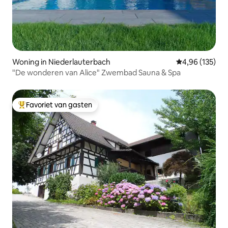
Woning in Niederlauterbach
Gemiddelde beo
4,96 (135)
"De wonderen van Alice" Zwembad Sauna & Spa
Favoriet van gasten
Topfavoriet van gasten