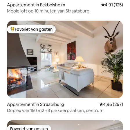
Appartement in Eckbolsheim
Gemiddelde beo
4,91 (125)
Mooie loft op 10 minuten van Straatsburg
Favoriet van gasten
Topfavoriet van gasten
Appartement in Straatsburg
Gemiddelde beo
4,96 (267)
Duplex van 150 m2 +3 parkeerplaatsen, centrum
Favoriet van gasten