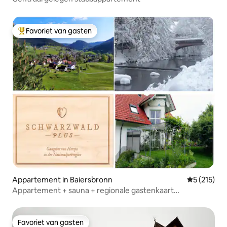
Favoriet van gasten
Topfavoriet van gasten
Appartement in Baiersbronn
Gemiddelde 
5 (215)
Appartement + sauna + regionale gastenkaart
inbegrepen
Favoriet van gasten
Favoriet van gasten