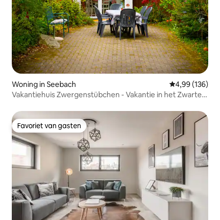
Woning in Seebach
Gemiddelde beo
4,99 (136)
Vakantiehuis Zwergenstübchen - Vakantie in het Zwarte
Woud
Favoriet van gasten
Favoriet van gasten