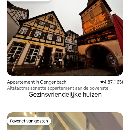
Appartement in Gengenbach
Gemiddelde beo
4,87 (165)
Altstadtmaisonette appartement aan de bovenste
Gezinsvriendelijke huizen
stadspoort
Favoriet van gasten
Favoriet van gasten