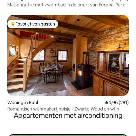
Maisonnette met zwembad in de buurt van Europa-Park
Favoriet van gasten
Topfavoriet van gasten
Woning in Bühl
Gemiddelde beo
4,96 (281)
Romantisch wijnmakerijhuisje - Zwarte Woud en wijn
Appartementen met airconditioning