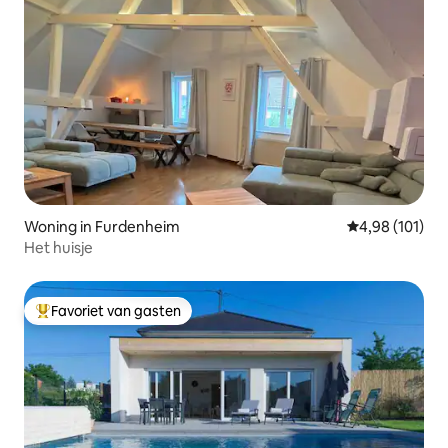
Woning in Furdenheim
Gemiddelde beo
4,98 (101)
Het huisje
Favoriet van gasten
Topfavoriet van gasten