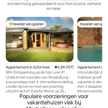
worden hoog gewaardeerd voor hun locatie, netheid
en meer.
Favoriet van gasten
Favoriet van gas
Topfavoriet van gasten
Favoriet van gas
Appartement in Schirrhein
Gemiddelde beoordeling van 4,99
4,99 (107)
Appartement in M
SPA Ontspanning op de top Luxe 4*
Uitzonderlijk dupl
Uitzicht en privéspa
zwembad
Uniek in het noorden van Straatsburg –
Trakteer jezelf o
luxe privéspa met 4-sterrenbeoordeling,
vakantie in deze l
zonder buren en met een prachtig
met 3 slaapkamers
uitzicht op het Zwarte Woud, op 25
binnenzwembad dat
Populaire voorzieningen voor
minuten van Straatsburg en Baden-
verwarmd is tot 30 °C. Gelegen
Baden, op 10 minuten van Haguenau, op
Straatsburg en Co
vakantiehuizen vlak bij
1 uur van Europa-Park en op 5 minuten
de Vogezen en op 