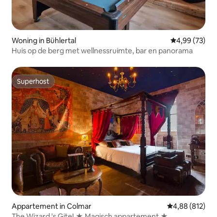
Woning in Bühlertal
Gemiddelde be
4,99 (73)
Huis op de berg met wellnessruimte, bar en panorama
Superhost
Superhost
Appartement in Colmar
Gemiddelde beo
4,88 (812)
The Wizard 's Gite! ★ Magisch appartement ★