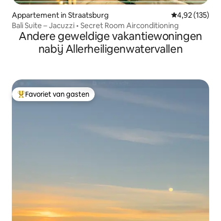
Appartement in Straatsburg
Gemiddelde beo
4,92 (135)
Bali Suite – Jacuzzi • Secret Room Airconditioning
Andere geweldige vakantiewoningen
nabij Allerheiligenwatervallen
Favoriet van gasten
Topfavoriet van gasten