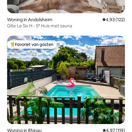
Woning in Andolsheim
Gemiddelde beo
4,93 (122)
Gîte Le Six H - 5* Huis met sauna
Favoriet van gasten
Topfavoriet van gasten
Woning in Rhinau
Gemiddelde beo
4,97 (119)