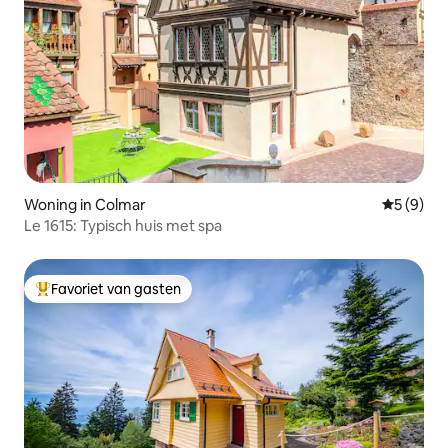
Woning in Colmar
Gemiddeld
5 (9)
Le 1615: Typisch huis met spa
Favoriet van gasten
Topfavoriet van gasten