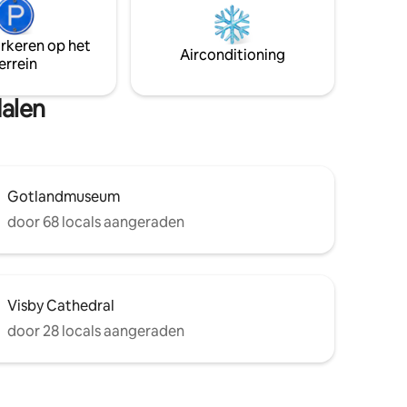
ensuite. Tweepersoonsbed boven,
t gedeeld
evenals een kleinere slaapkamer die
e
arkeren op het
toilet en douche deelt. Eigen
Airconditioning
errein
wasmachine en droger. Winterverhuur
kan worden doorzocht via een andere
advertentie.
dalen
Gotlandmuseum
door 68 locals aangeraden
Visby Cathedral
door 28 locals aangeraden