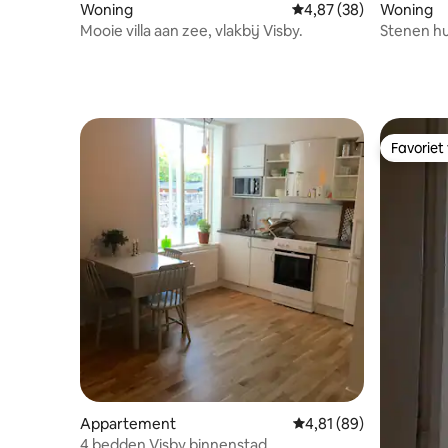
Woning
Gemiddelde beoordeling
4,87 (38)
Woning
Mooie villa aan zee, vlakbij Visby.
Stenen hu
magische
Favoriet
Favoriet
Appartement
Gemiddelde beoordeling
4,81 (89)
4 bedden Visby binnenstad