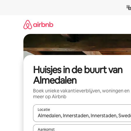
Ga
direct
naar
inhoud
Huisjes in de buurt van
Almedalen
Boek unieke vakantieverblijven, woningen en
meer op Airbnb
Locatie
Wanneer er suggesties beschikbaar zijn, maak je 
Aankomst