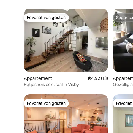
Favoriet van gasten
Superho
Favoriet van gasten
Superho
Appartement
Gemiddelde beoordelin
4,92 (13)
Apparte
Rijtjeshuis centraal in Visby
Gezellig 
met eigen
Favoriet van gasten
Favoriet
Favoriet van gasten
Favoriet