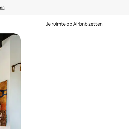
ven
Je ruimte op Airbnb zetten
ken of swipen.