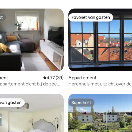
st
Favoriet van gasten
st
Favoriet van gasten
g van 4,92 uit 5, 13 recensies
ment
Gemiddelde beoordeling van 4,77 uit 5, 39 r
4,77 (39)
Appartement
appartement dicht bij de zee
Herenhuis met uitzicht over d
 terras.
stad en de zee
 van gasten
Superhost
 van gasten
Superhost