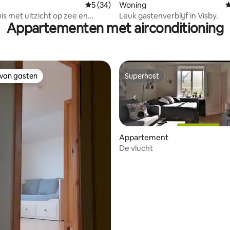
 van 4,87 uit 5, 38 recensies
Gemiddelde beoordeling van 5 uit 5, 34 r
5 (34)
Woning
G
is met uitzicht op zee en
Leuk gastenverblijf in Visby.
Appartementen met airconditioning
 zonsondergang
 van gasten
Superhost
 van gasten
Superhost
Appartement
De vlucht
 van 4,81 uit 5, 89 recensies