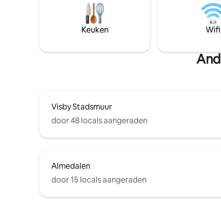
Uitzicht over de daken. Ruime
apparteme
slaapkamer met nieuw continentaal bed.
strand o
Slaapbank in woonkamer. Rolgordijnen
nemen. Schoonmaak niet inbegrepen,
Keuken
Wifi
voor alle ramen (behalve gang). Mooie
maar kan 
afgelegen gedeelde tuin, tuinmeubilair
meer dan 
en houtskoolgrill.
Ande
Visby Stadsmuur
door 48 locals aangeraden
Almedalen
door 15 locals aangeraden