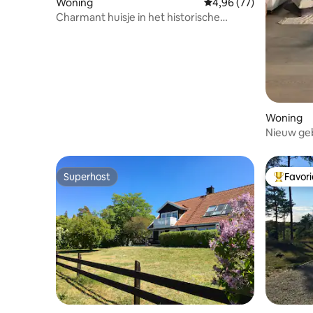
Woning
Gemiddelde beoordeling
4,96 (77)
Charmant huisje in het historische
centrum van Visby
Woning
Superhost
Favor
Superhost
Topfavor