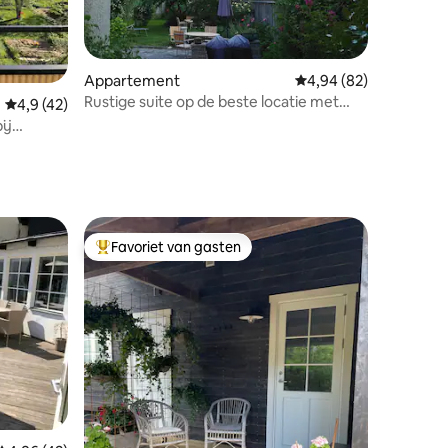
Appartement
Gemiddelde beoordelin
4,94 (82)
Rustige suite op de beste locatie met
Gemiddelde beoordeling van 4,9 uit 5, 42 recensies
4,9 (42)
ecensies
een fantastische binnenplaats!
ij
Favoriet van gasten
Topfavoriet van gasten