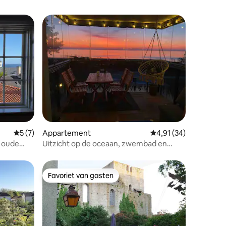
ecensies
Gemiddelde beoordeling van 5 uit 5, 7 recensies
5 (7)
Appartement
Gemiddelde beoordelin
4,91 (34)
e oude
Uitzicht op de oceaan, zwembad en
tennisbaan!
Favoriet van gasten
Favoriet van gasten