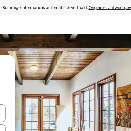
Sommige informatie is automatisch vertaald. 
Originele taal weerge
een keuze met je de pijltjestoetsen omhoog en omlaag, óf door te tik