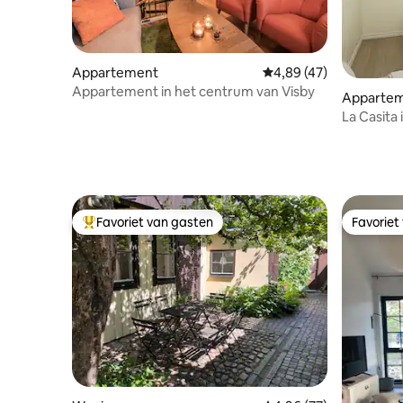
Appartement
Gemiddelde beoordeling
4,89 (47)
Appartement in het centrum van Visby
Apparte
La Casita 
Favoriet van gasten
Favoriet
Topfavoriet van gasten
Favoriet