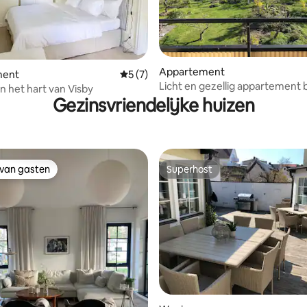
 van 4,89 uit 5, 47 recensies
Appartement
ment
Gemiddelde beoordeling van 5 uit 5, 7 r
5 (7)
Licht en gezellig appartement b
in het hart van Visby
Lännaplan in Visby!
Gezinsvriendelijke huizen
 van gasten
Superhost
 van gasten
Superhost