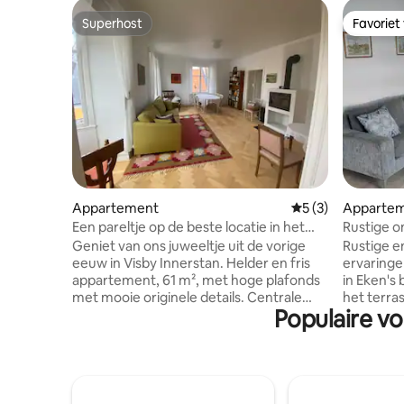
Superhost
Favoriet
Superhost
Favoriet
Appartement
Gemiddelde beoord
5 (3)
Apparte
Een pareltje op de beste locatie in het
Rustige o
centrum van Visby
Geniet van ons juweeltje uit de vorige
Rustige en
eeuw in Visby Innerstan. Helder en fris
ervaringe
appartement, 61 m², met hoge plafonds
in Eken's
met mooie originele details. Centrale
het terra
Populaire vo
locatie dicht bij het centrale plein met
auto kan 
restaurants, boodschappen, winkels.
aangezie
Dicht bij alles, zwemmen bij Kallis etc.
ervaringe
Een charmant appartement met twee
zijn. Bed
slaapkamers op de tweede verdieping in
Badlinnen
een kleiner pand (3 appartementen).
inbegrepen