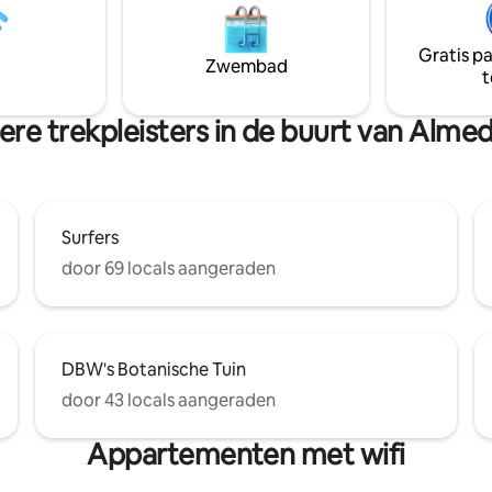
nt blijven en je gaat naar het
ochtendzon en avondzon word
m je eigen badhanddoek mee te
door de gasten van het huis. D
Gratis p
barbecue is voor de gasten.
Zwembad
t
worden gekocht. Als jullie met
twee zijn, vraag het dan eerst.
re trekpleisters in de buurt van Alme
Surfers
door 69 locals aangeraden
DBW's Botanische Tuin
door 43 locals aangeraden
Appartementen met wifi