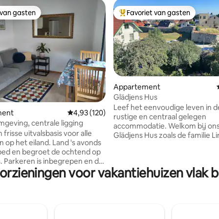
 van gasten
Favoriet van gasten
 van gasten
Topfavoriet van gasten
Appartement
Glädjens Hus
Leef het eenvoudige leven in 
eling van 5 uit 5, 3 recensies
ment
Gemiddelde beoordeling van 4,93 uit 5, 120 r
4,93 (120)
rustige en centraal gelegen
mgeving, centrale ligging
accommodatie. Welkom bij ons
 frisse uitvalsbasis voor alle
Glädjens Hus zoals de familie L
n op het eiland. Land 's avonds
sinds 1893 in de familie heeft 
 bed en begroet de ochtend op
de weduwe Johanna Lindahl di
s. Parkeren is inbegrepen en de
geweldige huis had gebouwd 
orzieningen voor vakantiehuizen vlak 
geparkeerd blijven staan,
het toen 3 appartementen war
n de bezienswaardigheden en
met een goede locatie dicht bi
n van Visby te voet bereikbaar
en de binnenstad. Nu zijn er 5
dengoed is inbegrepen.
appartementen volledig geren
 en handdoeken zijn
met alle voorzieningen. Het ba
. Ik wil dat de badlakens in het
het huis gelegen op de noordg