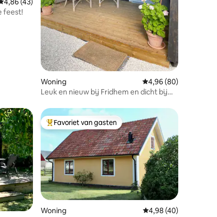
Gemiddelde beoordeling van 4,86 uit 5, 43 recensies
4,86 (43)
 feest!
ecensies
Woning
Gemiddelde beoordelin
4,96 (80)
Leuk en nieuw bij Fridhem en dicht bij
Kneippbyn
Favoriet van gasten
Topfavoriet van gasten
Woning
Gemiddelde beoordelin
4,98 (40)