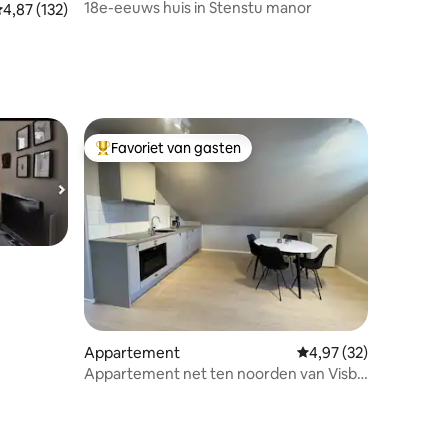
18e-eeuws huis in Stenstu manor
ecensies
emiddelde beoordeling van 4,87 uit 5, 132 recensies
4,87 (132)
Favoriet van gasten
Topfavoriet van gasten
Appartement
Gemiddelde beoordelin
4,97 (32)
Appartement net ten noorden van Visby,
met elektrische autolader