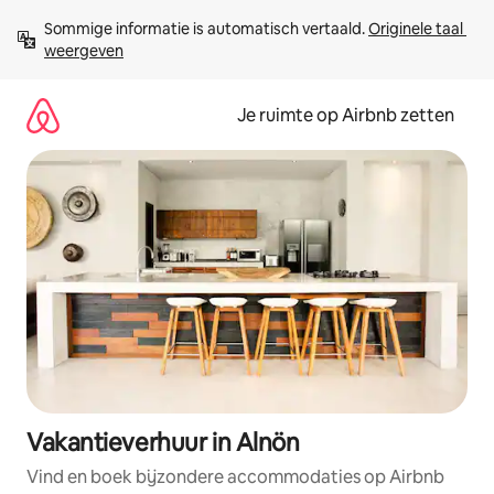
Ga
Sommige informatie is automatisch vertaald. 
Originele taal 
direct
weergeven
naar
inhoud
Je ruimte op Airbnb zetten
Vakantieverhuur in Alnön
Vind en boek bijzondere accommodaties op Airbnb