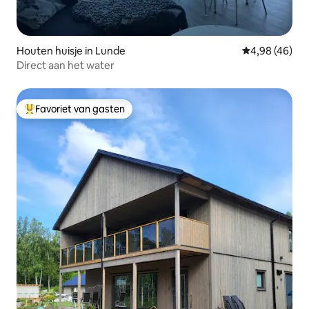
Houten huisje in Lunde
Gemiddelde be
4,98 (46)
Direct aan het water
Favoriet van gasten
Topfavoriet van gasten