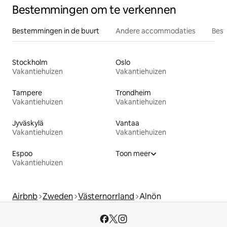
Bestemmingen om te verkennen
Bestemmingen in de buurt
Andere accommodaties
Best
Stockholm
Oslo
Vakantiehuizen
Vakantiehuizen
Tampere
Trondheim
Vakantiehuizen
Vakantiehuizen
Jyväskylä
Vantaa
Vakantiehuizen
Vakantiehuizen
Espoo
Toon meer
Vakantiehuizen
Airbnb
Zweden
Västernorrland
Alnön