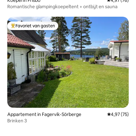
Koepel in Frisbo
Gemiddelde be
4,97 (76)
Romantische glampingkoepeltent + ontbijt en sauna
Favoriet van gasten
Topfavoriet van gasten
Appartement in Fagervik-Sörberge
Gemiddelde be
4,97 (75)
Brinken 3