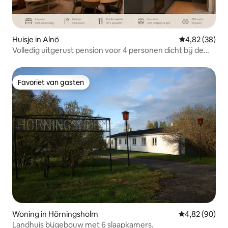
Huisje in Alnö
Gemiddelde be
4,82 (38)
Volledig uitgerust pension voor 4 personen dicht bij de
zee
Favoriet van gasten
Favoriet van gasten
Woning in Hörningsholm
Gemiddelde be
4,82 (90)
Landhuis bijgebouw met 6 slaapkamers.