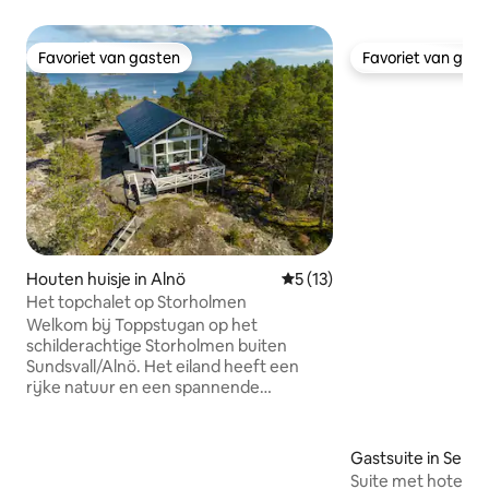
Favoriet van gasten
Favoriet van gas
Favoriet van gasten
Favoriet van gas
Houten huisje in Alnö
Gemiddelde beoordeling van 
5 (13)
Het topchalet op Storholmen
Welkom bij Toppstugan op het
schilderachtige Storholmen buiten
Sundsvall/Alnö. Het eiland heeft een
rijke natuur en een spannende
geschiedenis als kustfort. Vandaag de
dag zijn er nog drie kanonnen op het
eiland bewaard gebleven. Het huisje
Gastsuite in Selån
heeft drie kamers en een keuken met
Suite met hotelgev