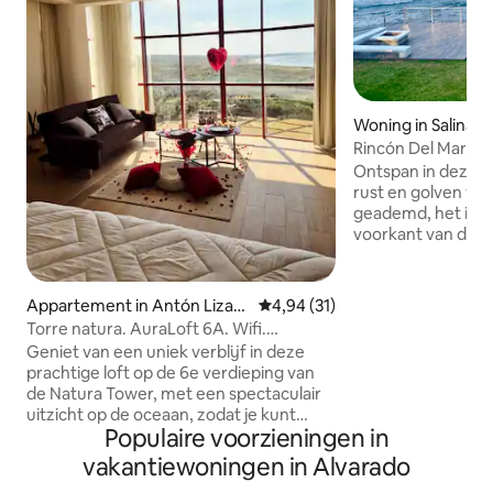
Woning in Salinas
Rincón Del Mar.
Ontspan in deze 
rust en golven va
geademd, het is ee
voorkant van de zee geschikt 
genieten met fami
het bestaat uit a
een ongelooflijk ui
Appartement in Antón Lizard
Gemiddelde beoordeling van 4,9
4,94 (31)
dat het een plek i
o
Torre natura. AuraLoft 6A. Wifi.
minuten van de mon
Strandclub
Geniet van een uniek verblijf in deze
toegang tot de zee
prachtige loft op de 6e verdieping van
af van de branding, maar er 
de Natura Tower, met een spectaculair
toegang tot het st
uitzicht op de oceaan, zodat je kunt
je liever verkent, 
Populaire voorzieningen in
genieten van ongelooflijke
dat geniet van een
zonsopgangen en zonsondergangen.
vakantiewoningen in Alvarado
De ruimte is comfortabel, gezellig en