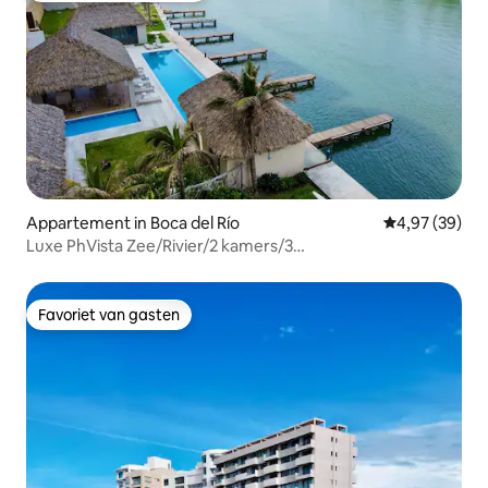
Appartement in Boca del Río
Gemiddelde be
4,97 (39)
Luxe PhVista Zee/Rivier/2 kamers/3
badkamers/Gym/WiFi/TV kamer
Favoriet van gasten
Favoriet van gasten