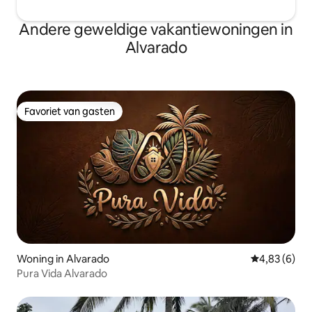
Andere geweldige vakantiewoningen in
Alvarado
Favoriet van gasten
Favoriet van gasten
Woning in Alvarado
Gemiddelde b
4,83 (6)
Pura Vida Alvarado