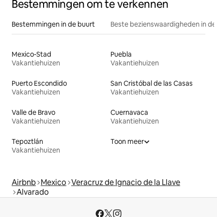
Bestemmingen om te verkennen
Bestemmingen in de buurt
Beste bezienswaardigheden in de
Mexico-Stad
Puebla
Vakantiehuizen
Vakantiehuizen
Puerto Escondido
San Cristóbal de las Casas
Vakantiehuizen
Vakantiehuizen
Valle de Bravo
Cuernavaca
Vakantiehuizen
Vakantiehuizen
Tepoztlán
Toon meer
Vakantiehuizen
Airbnb
Mexico
Veracruz de Ignacio de la Llave
Alvarado