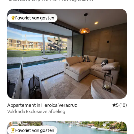
Favoriet van gasten
Topfavoriet van gasten
Appartement in Heroica Veracruz
Gemiddelde
5 (10)
Valdrada Exclusieve afdeling
Favoriet van gasten
Topfavoriet van gasten