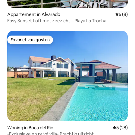
Appartement in Alvarado
Gemiddeld
5 (8)
Easy Sunset Loft met zeezicht – Playa La Trocha
Favoriet van gasten
Favoriet van gasten
Woning in Boca del Río
Gemiddelde
5 (28)
-Exclusieve en privé villa- Prachtig uitzicht