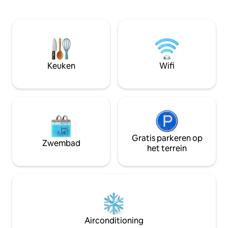
perfect om uit te rusten. Het ontwerp in
loftstijl biedt ruimte en een rustige sfeer
om even helemaal weg te zijn van de
dagelijkse sleur. Het is de ideale plek
voor liefhebbers van de zon, het zand en
de schoonheid van de zee. Een perfecte
plek om te rusten, te ontspannen en te
Keuken
Wifi
genieten van een bijzondere ervaring.
Gratis parkeren op
Zwembad
het terrein
Airconditioning