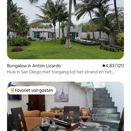
Bungalow in Antón Lizardo
Gemiddelde beo
4,83 (121)
Huis in San Diego met toegang tot het strand en het
zwembad
Favoriet van gasten
Topfavoriet van gasten