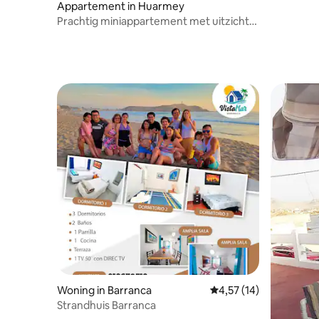
Appartement in Huarmey
Prachtig miniappartement met uitzicht
op zee
Woning in Barranca
Gemiddelde beoordelin
4,57 (14)
Strandhuis Barranca