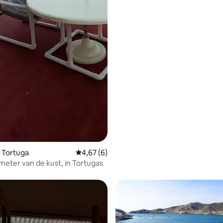
 Tortuga
Gemiddelde beoordeling van 4,67 uit 5, 6 r
4,67 (6)
 meter van de kust, in Tortugas