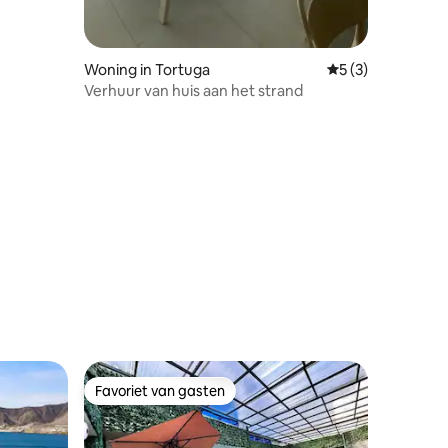
Woning in Tortuga
Gemiddelde beoord
5 (3)
Verhuur van huis aan het strand
ecensies
Favoriet van gasten
Favoriet van gasten