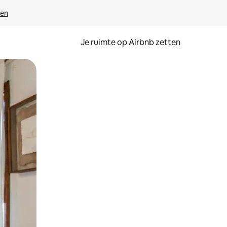
ven
Je ruimte op Airbnb zetten
ken of swipen.