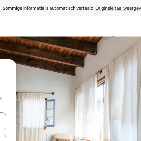
Sommige informatie is automatisch vertaald. 
Originele taal weerge
ij
een keuze met je de pijltjestoetsen omhoog en omlaag, óf door te tik