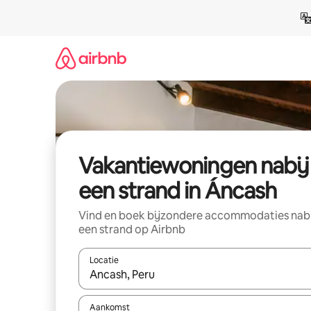
Ga
direct
naar
inhoud
Vakantiewoningen nabij
een strand in Áncash
Vind en boek bijzondere accommodaties nab
een strand op Airbnb
Locatie
Wanneer er suggesties beschikbaar zijn, maak je 
Aankomst