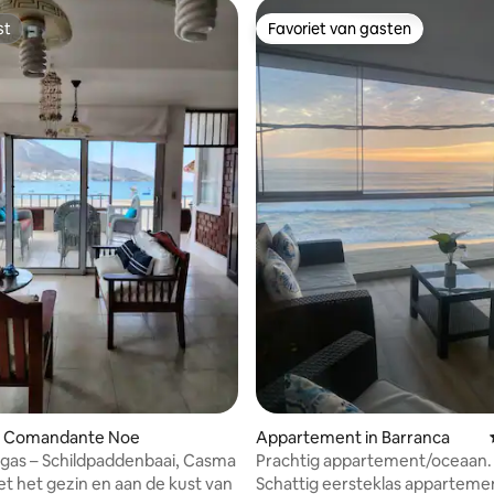
st
Favoriet van gasten
st
Favoriet van gasten
n Comandante Noe
Appartement in Barranca
tugas – Schildpaddenbaai, Casma
Prachtig appartement/oceaan.
t het gezin en aan de kust van
Schattig eersteklas apparteme