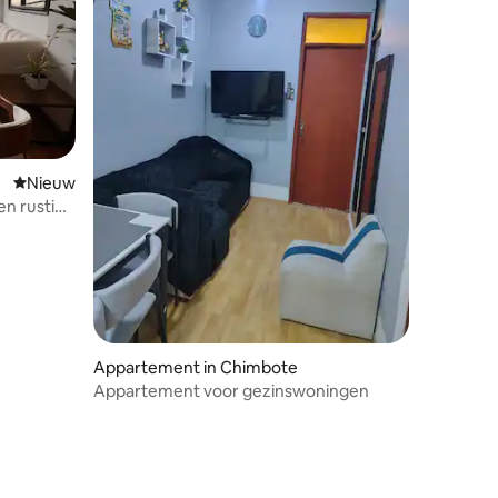
Nieuwe accommodatie
Nieuw
en rustige
Appartement in Chimbote
Appartement voor gezinswoningen