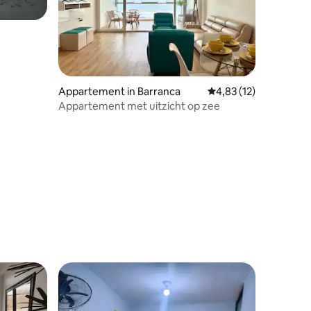
Appartement in Barranca
Gemiddelde beoordelin
4,83 (12)
ecensies
Appartement met uitzicht op zee