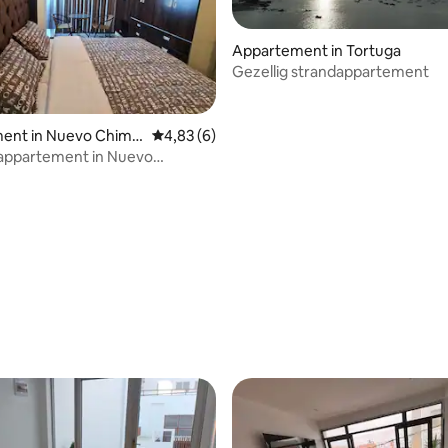
Appartement in Tortuga
Gezellig strandappartement
ent in Nuevo Chimb
Gemiddelde beoordeling van 4,83 uit 5, 6 r
4,83 (6)
 appartement in Nuevo
e