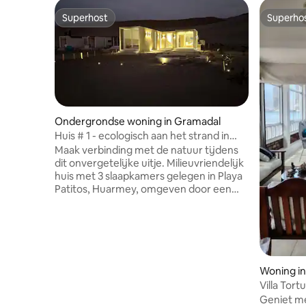
Superhost
Superho
Superhost
Superho
Ondergrondse woning in Gramadal
Huis # 1 - ecologisch aan het strand in
Playa Patito
Maak verbinding met de natuur tijdens
dit onvergetelijke uitje. Milieuvriendelijk
huis met 3 slaapkamers gelegen in Playa
Patitos, Huarmey, omgeven door een
uniek landschap tussen woestijn en zee.
Een ruimte vol natuurlijke energie, ideaal
om los te koppelen van het ritme van de
stad en opnieuw verbinding te maken
met de essentiële dingen. Geniet van
spectaculaire zonsopgangen en
Woning i
zonsondergangen, stilte, natuur en
Villa Tor
onvergetelijke momenten met familie of
Geniet me
vrienden. Perfect om te ontspannen, te