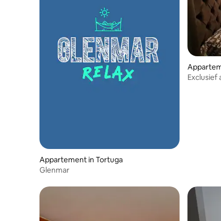
Appartem
ote
Exclusief
Chimbot
Appartement in Tortuga
Glenmar