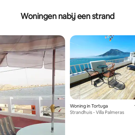
Woningen nabij een strand
Woning in Tortuga
Strandhuis - Villa Palmeras
g van 4,57 uit 5, 14 recensies