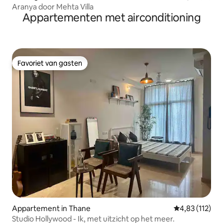
Aranya door Mehta Villa
Appartementen met airconditioning
Favoriet van gasten
Favoriet van gasten
Appartement in Thane
Gemiddelde beo
4,83 (112)
Studio Hollywood - Ik, met uitzicht op het meer.