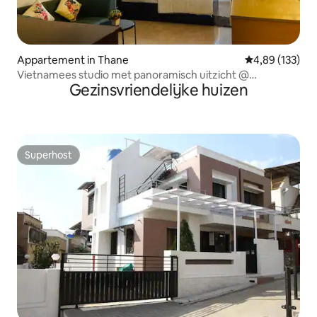
Appartement in Thane
Gemiddelde beo
4,89 (133)
Vietnamees studio met panoramisch uitzicht @
Gezinsvriendelijke huizen
Hiranandani
Superhost
Superhost