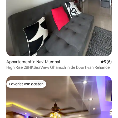
Appartement in Navi Mumbai
Gemiddeld
5 (6)
High Rise 2BHKSeaView Ghansoli in de buurt van Reliance
Favoriet van gasten
Favoriet van gasten