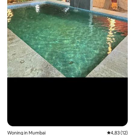
Woning in Mumbai
Gemiddelde be
4,83 (12)