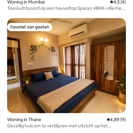
Woning in Mumbai
Gemiddelde 
4,5 (4)
Toevluchtsoord op een heuveltop Spacez 4BHK-villa met
zwembad in Mumbai
Favoriet van gasten
Favoriet van gasten
Woning in Thane
Gemiddelde b
4,89 (9)
Gezellig huis om te verblijven met uitzicht op het
zwembad en Netflix