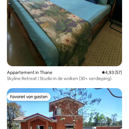
Appartement in Thane
Gemiddelde be
4,93 (57)
Skyline Retreat | Studio in de wolken (30+ verdieping)
Favoriet van gasten
Favoriet van gasten