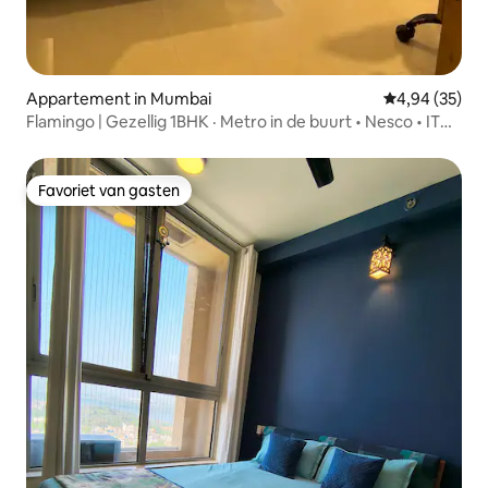
Appartement in Mumbai
Gemiddelde be
4,94 (35)
Flamingo | Gezellig 1BHK · Metro in de buurt • Nesco • IT
Park.
Favoriet van gasten
Favoriet van gasten