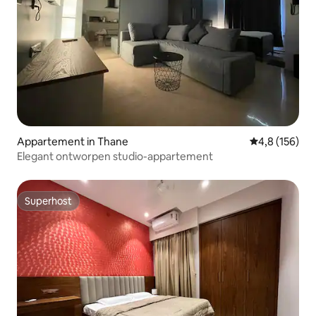
Appartement in Thane
Gemiddelde be
4,8 (156)
Elegant ontworpen studio-appartement
Superhost
Superhost