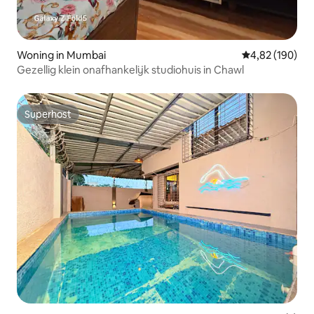
Woning in Mumbai
Gemiddelde beo
4,82 (190)
Gezellig klein onafhankelijk studiohuis in Chawl
Superhost
Superhost