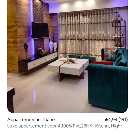
Appartement in Thane
Gemiddelde beo
4,94 (191)
Luxe appartement voor 4,100% Pvt,2BHK+Kitchn, Highr
Floor