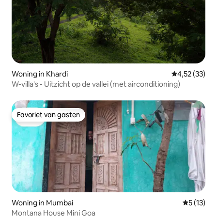
Woning in Khardi
Gemiddelde be
4,52 (33)
W-villa's - Uitzicht op de vallei (met airconditioning)
Favoriet van gasten
Favoriet van gasten
Woning in Mumbai
Gemiddelde
5 (13)
Montana House Mini Goa