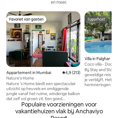
en meer.
Favoriet van gasten
Superhost
Favoriet van gasten
Superhost
Villa in Palghar
Coco villa - Door 
Bij Stay and Story
Appartement in Mumbai
Gemiddelde beoordeling van 4,9
4,9 (213)
geweldige reis nie
Nature's Home
je verblijft. Het g
Nature 's Home biedt een spectaculair
herinneringen di
uitzicht op heuvels en omliggende
Daarom hebben we
jungle vanaf het ruime, winderige balkon
gecreëerd: een ru
dat zelf vol groen zit. Een goed
alleen comfortabel
Populaire voorzieningen voor
uitgeruste keuken, schone badkamer,
Coco Villa ligt ve
schone lakens en een kleurrijke
locatie en is ontw
vakantiehuizen vlak bij Anchaviyo
inrichting zorgen ervoor dat je verblijf
voelen, maar toch