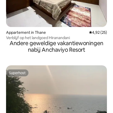
Appartement in Thane
Gemiddelde be
4,92 (25)
Verblijf op het landgoed Hiranandani
Andere geweldige vakantiewoningen
nabij Anchaviyo Resort
Superhost
Superhost