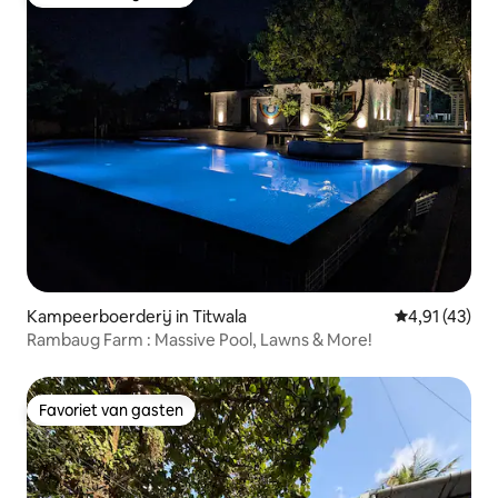
Favoriet van gasten
Kampeerboerderij in Titwala
Gemiddelde be
4,91 (43)
Rambaug Farm : Massive Pool, Lawns & More!
Favoriet van gasten
Favoriet van gasten