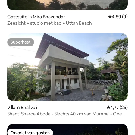
Gastsuite in Mira Bhayandar
Gemiddelde b
4,89 (9)
Zeezicht + studio met bad + Uttan Beach
Superhost
Superhost
Villa in Bhalivali
Gemiddelde be
4,77 (26)
Shanti Sharda Abode - Slechts 40 km van Mumbai - Geen
tol
Favoriet van gasten