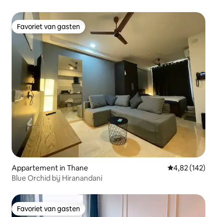
Favoriet van gasten
Favoriet van gasten
Appartement in Thane
Gemiddelde beo
4,82 (142)
Blue Orchid bij Hiranandani
Favoriet van gasten
Favoriet van gasten