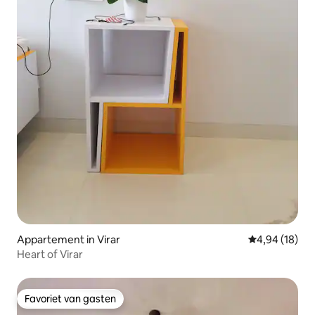
Appartement in Virar
Gemiddelde be
4,94 (18)
Heart of Virar
Favoriet van gasten
Favoriet van gasten