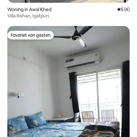
Woning in Awal Khed
Gemiddeld
5 (4)
Villa Rishan, Igatpuri
Favoriet van gasten
Favoriet van gasten