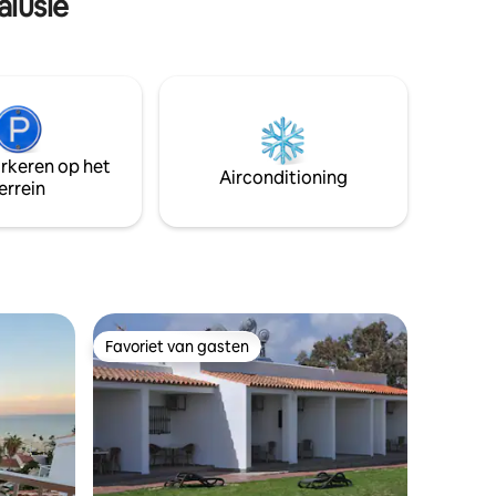
alusië
na een dag sightseeing.
arkeren op het
Airconditioning
errein
Favoriet van gasten
Favoriet van gasten