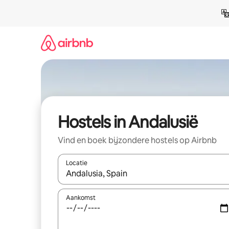
Ga
direct
naar
inhoud
Hostels in Andalusië
Vind en boek bijzondere hostels op Airbnb
Locatie
Wanneer er suggesties beschikbaar zijn, maak je 
Aankomst