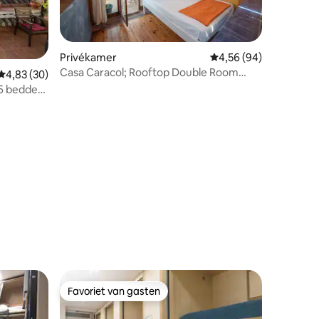
Privékamer
Gemiddelde beoordelin
4,56 (94)
Casa Caracol; Rooftop Double Room
ecensies
Gemiddelde beoordeling van 4,83 uit 5, 30 recensies
4,83 (30)
Ensuite
 6 bedden
Favoriet van gasten
Favoriet van gasten