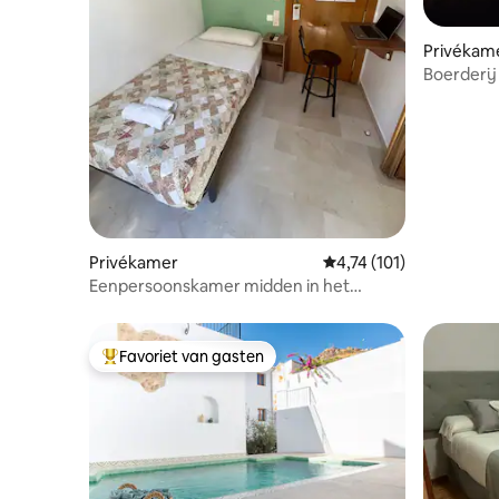
Privékam
Boerderij
natuurpa
Privékamer
Gemiddelde beoordeling
4,74 (101)
Eenpersoonskamer midden in het
stadscentrum
Favoriet van gasten
Topfavoriet van gasten