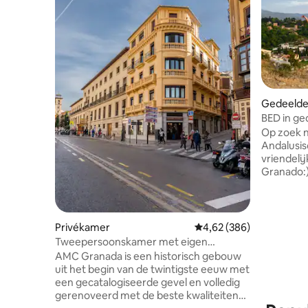
Gedeelde
BED in ge
(gemeng
Op zoek n
Andalusis
vriendelij
Granado:)
reizigers
uitwissel
vrienden 
te hebben
Privékamer
Gemiddelde beoordeling 
4,62 (386)
slapen. 
Tweepersoonskamer met eigen
de stad e
badkamer, stadscentrum
AMC Granada is een historisch gebouw
terrassen.
uit het begin van de twintigste eeuw met
doorbreng
een gecatalogiseerde gevel en volledig
alles te v
gerenoveerd met de beste kwaliteiten
stad. Je 