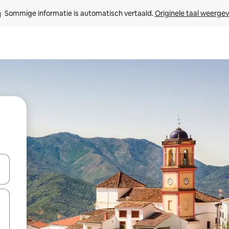
Sommige informatie is automatisch vertaald. 
Originele taal weerge
een keuze met je de pijltjestoetsen omhoog en omlaag, óf door te tik