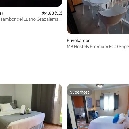
er
Gemiddelde beoordeling van 4,83 uit 5, 52 r
4,83 (52)
 Tambor del LLano Grazalema
rk
Privékamer
MB Hostels Premium ECO Supe
terras en uitzicht
 van 4,74 uit 5, 101 recensies
Superhost
Superhost