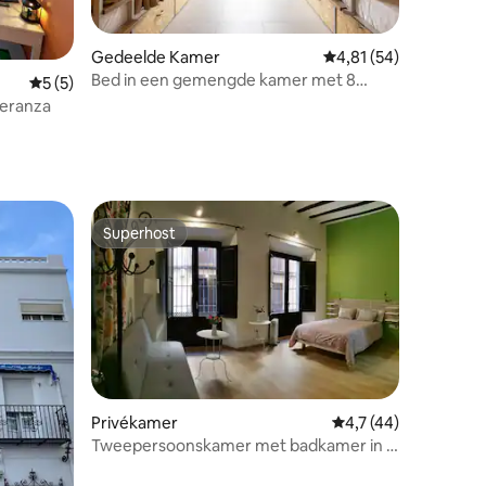
Gedeelde Kamer
Gemiddelde beoordelin
4,81 (54)
Bed in een gemengde kamer met 8
recensies
Gemiddelde beoordeling van 5 uit 5, 5 recensies
5 (5)
bedden. Het Loft Huis Sevilla
peranza
Superhost
Superhost
Privékamer
Gemiddelde beoordeli
4,7 (44)
ecensies
Tweepersoonskamer met badkamer in El
Granado Hostel