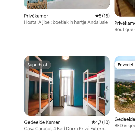
Privékamer
Gemiddelde beoorde
5 (16)
Hostal Aljibe : boetiek in hartje Andalusië
Privékam
Boutique
Superhost
Favoriet
Superhost
Favoriet
Gedeelde
Gedeelde Kamer
Gemiddelde beoordeli
4,7 (10)
BED in ge
Casa Caracol, 4 Bed Dorm Privé Externe
(gemeng
Badkamer