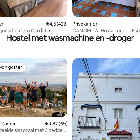
ling van 5 uit 5, 16 recensies
er
Gemiddelde beoordeling van 4,5 uit 5, 423 
4,5 (423)
Privékamer
 guesthouse in Córdoba
CAMOMILA, Hostal rural La Es
Hostel met wasmachine en -droger
 van gasten
 van gasten
 Kamer
Gemiddelde beoordeling van 4,87 uit 5, 69 r
4,87 (69)
ng van 4,7 uit 5, 10 recensies
deelde slaapzaal met 3 bedden
d)