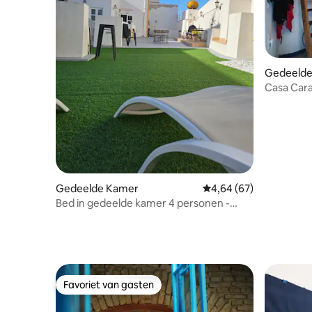
Gedeelde
Casa Cara
Ensuite
Gedeelde Kamer
Gemiddelde beoordeling
4,64 (67)
Bed in gedeelde kamer 4 personen -
Planeta Cadiz Hostel
Favoriet van gasten
Favoriet van gasten