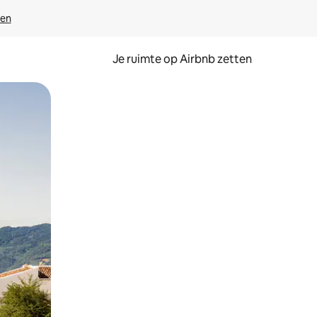
ven
Je ruimte op Airbnb zetten
ken of swipen.