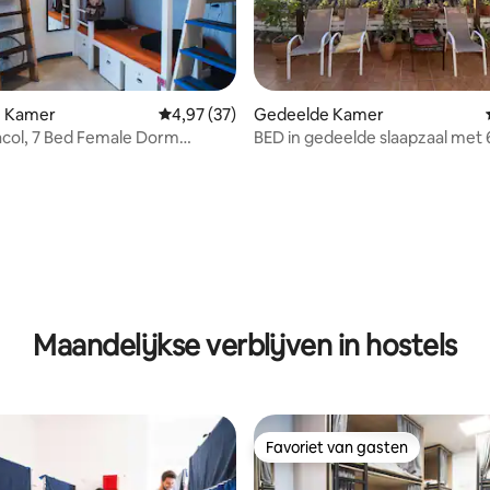
 Kamer
Gemiddelde beoordeling van 4,97 uit 5, 37 r
4,97 (37)
Gedeelde Kamer
col, 7 Bed Female Dorm
BED in gedeelde slaapzaal met
(gemengd)
 van 4,64 uit 5, 67 recensies
Maandelijkse verblijven in hostels
Favoriet van gasten
Favoriet van gasten