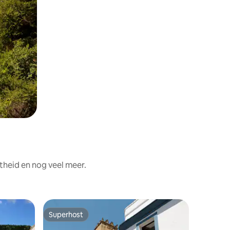
theid en nog veel meer.
Gedeeld
Superhost
Favorie
Superhost
Favorie
Veranera