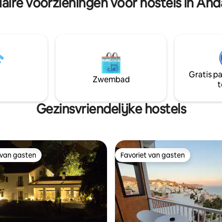
aire voorzieningen voor hostels in And
)
voor jou.
Gratis p
Zwembad
t
Gezinsvriendelijke hostels
 van gasten
Favoriet van gasten
 van gasten
Favoriet van gasten