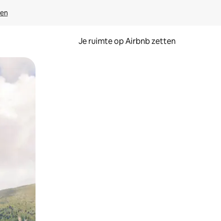
ven
Je ruimte op Airbnb zetten
ken of swipen.