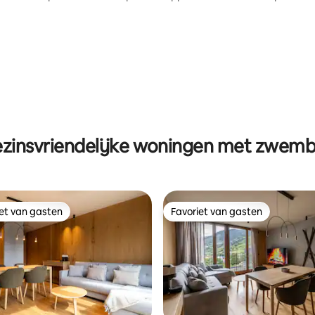
wifi HUT2-006045
zinsvriendelijke woningen met zwem
iet van gasten
Favoriet van gasten
iet van gasten
Favoriet van gasten