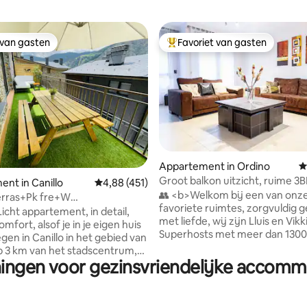
 van gasten
Favoriet van gasten
 van gasten
Topfavoriet van gasten
van 4,98 uit 5, 145 recensies
Appartement in Ordino
G
Groot balkon uitzicht, ruime 3B
nt in Canillo
Gemiddelde beoordeling van 4,88 uit 5, 451 
4,88 (451)
buurt van Ordino
👥 <b>Welkom bij een van onz
Terras+Pk fre+W
favoriete ruimtes, zorgvuldig 
lix/HUT1-005213.
icht appartement, in detail,
met liefde, wij zijn Lluis en Vikki
omfort, alsof je in je eigen huis
Superhosts met meer dan 1300
gen in Canillo in het gebied van
recensies en een beoordeling 
op 3 km van het stadscentrum,
4,91</b> 🌟 <b>Hoogtepunten</b> •
ningen voor gezinsvriendelijke accomm
les hebt wat je nodig hebt,
Panoramisch uitzicht vanaf het 
ten, bars, restaurants,
Gratis parkeren + privéparkeer
entrum , politie, speeltuinen,
Ingerichte keuken • In de buurt van het
Palau de Gel (overdekte ijsbaan,