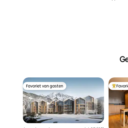
balkons
sol.WIFI
Ge
Favoriet van gasten
Favor
Favoriet van gasten
Topfavor