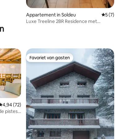
Appartement in Soldeu
Gemiddelde beoord
5 (7)
Luxe Treeline 2BR Residence met
en
bubbelbad
Favoriet van gasten
Favoriet van gasten
Gemiddelde beoordeling van 4,94 uit 5, 72 recensies
4,94 (72)
e pistes
recensies