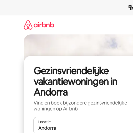
Ga
direct
naar
inhoud
Gezinsvriendelijke
vakantiewoningen in
Andorra
Vind en boek bijzondere gezinsvriendelijke
woningen op Airbnb
Locatie
Wanneer er suggesties beschikbaar zijn, maak je 