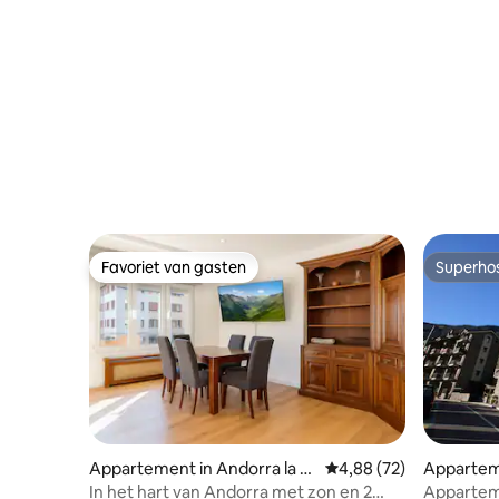
Favoriet van gasten
Superho
Favoriet van gasten
Superho
Appartement in Andorra la V
Gemiddelde beoordeling
4,88 (72)
Appartem
ella
In het hart van Andorra met zon en 2
Appartem