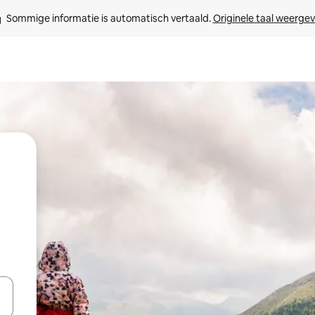
Sommige informatie is automatisch vertaald. 
Originele taal weerge
een keuze met je de pijltjestoetsen omhoog en omlaag, óf door te tik