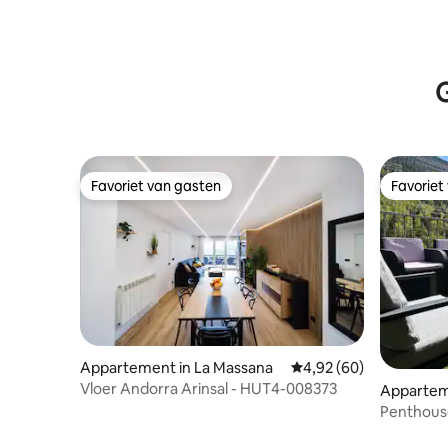
G
Favoriet van gasten
Favoriet
Favoriet van gasten
Favoriet
Appartement in La Massana
Gemiddelde beoordeling
4,92 (60)
Vloer Andorra Arinsal - HUT4-008373
Apparteme
Penthouse
panoramis