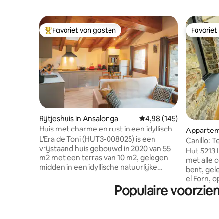
Favoriet van gasten
Favoriet
Topfavoriet van gasten
Favoriet
Rijtjeshuis in Ansalonga
Gemiddelde beoordeling 
4,98 (145)
Huis met charme en rust in een idyllische
Apparteme
omgeving
L'Era de Toni (HUT3-008025) is een
Canillo: 
vrijstaand huis gebouwd in 2020 van 55
500Mb+Nf
Hut.5213 L
m2 met een terras van 10 m2, gelegen
met alle c
midden in een idyllische natuurlijke
bent, gele
omgeving, aan de rand van de
el Forn, 
Noordelijke Valira-rivier en de
Populaire voorzie
waar je al
emblematische ijzerroute die van uw
supermark
verblijf een perfecte ervaring zal maken
medisch c
om te ontspannen en te ontspannen. De
winkels, 