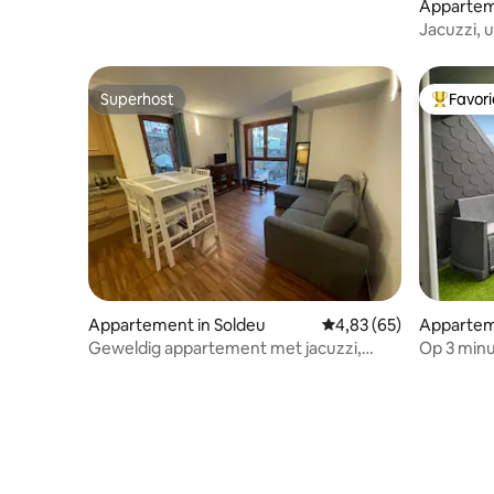
centrum van Andorra la Vella
Apparteme
nvalira
Jacuzzi, 
ontspanni
Superhost
Favor
Superhost
Topfavor
Appartement in Soldeu
Gemiddelde beoordeling
4,83 (65)
Apparteme
valira
Geweldig appartement met jacuzzi,
Op 3 minu
HUT1-008095
terras