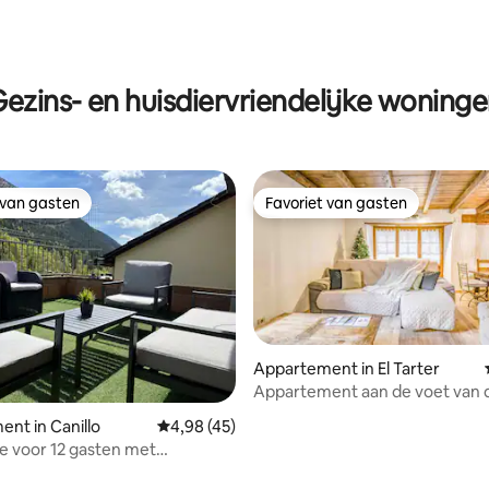
ezins- en huisdiervriendelijke woning
 van gasten
Favoriet van gasten
 van gasten
Favoriet van gasten
Appartement in El Tarter
Appartement aan de voet van d
 van 4,92 uit 5, 60 recensies
in Tarter
nt in Canillo
Gemiddelde beoordeling van 4,98 uit 5, 45 
4,98 (45)
 voor 12 gasten met
ch uitzicht