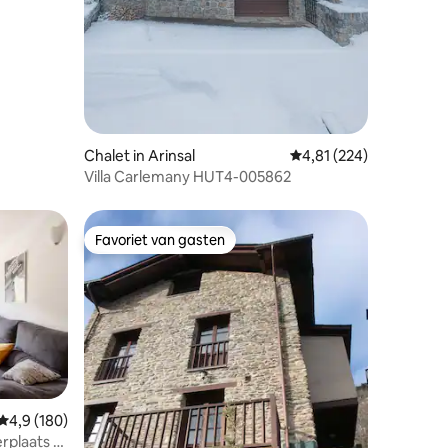
Chalet in Arinsal
Gemiddelde beoordeling
4,81 (224)
Villa Carlemany HUT4-005862
Favoriet van gasten
Favoriet van gasten
ecensies
Gemiddelde beoordeling van 4,9 uit 5, 180 recensies
4,9 (180)
rplaats &