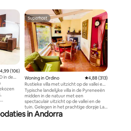
Appartem
Superhost
Favorie
Superhost
Favorie
Prachtig 
NAAR SKI
Bedankt 
FEESTDAGEN! Dit app
perfect o
natuur i
Arinsal. ✨ Ideaal voor activiteiten zoals
wandelen
skiën. ⛷️
SECTOR P
emiddelde beoordeling van 4,99 uit 5, 106 recensies
4,99 (106)
rijden v
D in de
recensies
Woning in Ordino
Gemiddelde beoordeling
4,88 (313)
Inclusief
e
in Valle de Arinsal 🧑
Rustieke villa met uitzicht op de vallei en
gekozen
volwasse
barbecue
Typische landelijke villa in de Pyreneeën
,
zijn voor
midden in de natuur met een
spectaculair uitzicht op de vallei en de
van
tuin. Gelegen in het prachtige dorpje La
odaties in Andorra
Cortinada, Ordino. Het ligt op slechts 10
balkon •
minuten van de skipistes van Vallnord, op
garage -
5 minuten van Ordino en op 15 minuten
van Andorra la Vella. Strijkijzer tour,