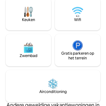
en het plezier van timmerwerk. De 19e-
inclusief de eigen 
eeuwse sfeer wordt gecombineerd met
(foto) Het appart
modern comfort in een ontspannen
een keuken om te
omgeving in het hoogland van Småland.
en een bank met tv.
Geniet van een kopje koffie op de
Keuken
Wifi
slaapbanken, opti
veranda of breng tijd door in de ruime
eenpersoonsbedd
tuin.
inbegrepen. Eigen toilet, douche en
wasmachine zijn 
Gratis parkeren op
Zwembad
het terrein
Airconditioning
Andere geweldige vakantiewoningen in