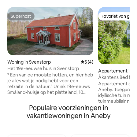
Superhost
Favoriet van gas
Superhost
Favoriet van gas
Woning in Svenstorp
Gemiddelde beoordeling van
5 (4)
Het 19e-eeuwse huis in Svenstorp
Appartement in 
* Een van de mooiste hutten, en hier heb
Åkantens Bed & Br
je alles wat je nodig hebt voor een
worden aangebod
Appartement centr
retraite in de natuur." Uniek 19e-eeuws
Aneby. Toegang tot een grote mooie
Småland-huisje op het platteland, 10
idyllische tuin met
minuten van Nässjö en 25 minuten van
tuinmeubilair naast Sv
Jönköping. Het huis is gerestaureerd in
Populaire voorzieningen in
steiger is op een 
een stijl die past bij de periode, met
een barbecue aanw
vakantiewoningen in Aneby
wiggezaagde en met de hand
gebruiken. Tuin met kippenboerderij en
geschaafde grenen vloeren, een op
roeiboot om te lenen. Ontbijt
maat gemaakte keuken, handgeweven
aangeboden voor 
rietmatten, verf op basis van lijnzaadolie
SEK 350 voor een 