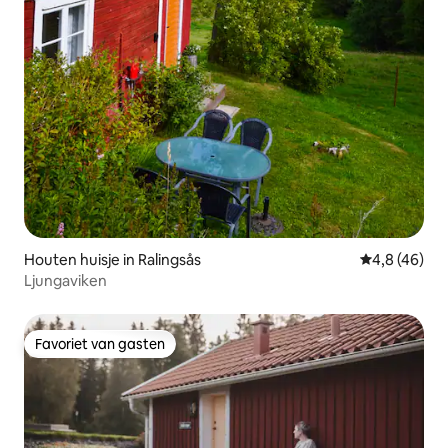
Houten huisje in Ralingsås
Gemiddelde b
4,8 (46)
Ljungaviken
Favoriet van gasten
Favoriet van gasten