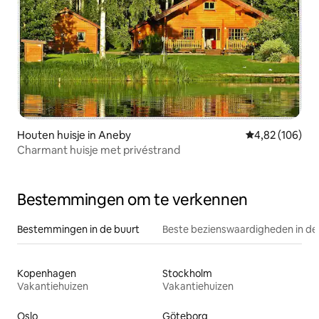
Houten huisje in Aneby
Gemiddelde beo
4,82 (106)
Charmant huisje met privéstrand
Bestemmingen om te verkennen
Bestemmingen in de buurt
Beste bezienswaardigheden in de
Kopenhagen
Stockholm
Vakantiehuizen
Vakantiehuizen
Oslo
Göteborg