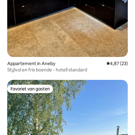
Appartement in Aneby
Gemiddelde be
4,87 (23)
Stijlvol en fris boende - hotell standard
Favoriet van gasten
Favoriet van gasten