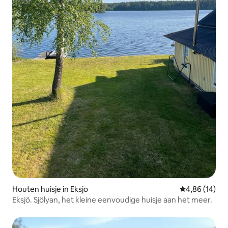
Houten huisje in Eksjo
Gemiddelde be
4,86 (14)
Eksjö. Sjölyan, het kleine eenvoudige huisje aan het meer.