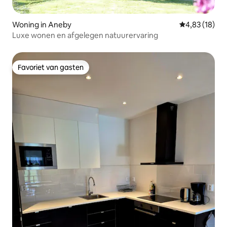
Woning in Aneby
Gemiddelde be
4,83 (18)
Luxe wonen en afgelegen natuurervaring
Favoriet van gasten
Favoriet van gasten