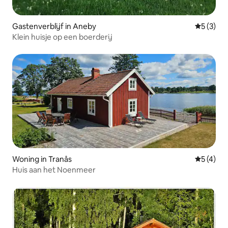
Gastenverblijf in Aneby
Gemiddeld
5 (3)
Klein huisje op een boerderij
Woning in Tranås
Gemiddeld
5 (4)
Huis aan het Noenmeer