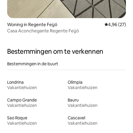
Woning in Regente Feijó
Gemiddelde be
4,96 (27)
Casa Aconchegante Regente Feijó
Bestemmingen om te verkennen
Bestemmingen in de buurt
Londrina
Olímpia
Vakantiehuizen
Vakantiehuizen
Campo Grande
Bauru
Vakantiehuizen
Vakantiehuizen
Sao Roque
Cascavel
Vakantiehuizen
Vakantiehuizen