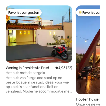
Favoriet van gasten
Favoriet van g
Favoriet van gasten
Topfavoriet van 
Woning in Presidente Pruden
Gemiddelde beoordeling van 4,9
4,95 (22)
te
Het huis met de pergola
Het huis van Pergolado staat op de
beste locatie in de stad, ideaal voor wie
op zoek is naar functionaliteit en
veiligheid. Moderne accommodatie met
uitstekende afwerkingen, gezellige
Houten huisje in P
inrichting en verlichting, meubilair van
Onze kleine werel
topkwaliteit, slaapkamers met