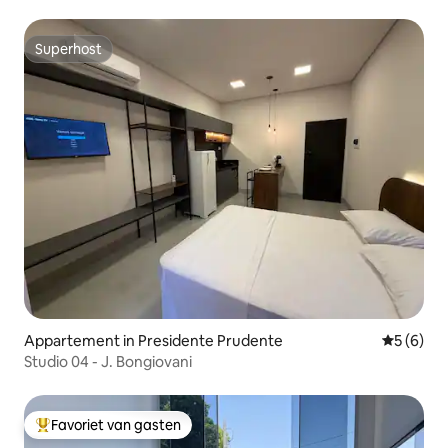
Garage
Superhost
Superhost
Appartement in Presidente Prudente
Gemiddeld
5 (6)
Studio 04 - J. Bongiovani
Favoriet van gasten
Topfavoriet van gasten