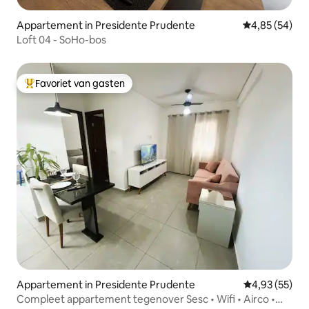
Appartement in Presidente Prudente
Gemiddelde be
4,85 (54)
Loft 04 - SoHo-bos
Favoriet van gasten
Topfavoriet van gasten
Appartement in Presidente Prudente
Gemiddelde be
4,93 (55)
Compleet appartement tegenover Sesc • Wifi • Airco •