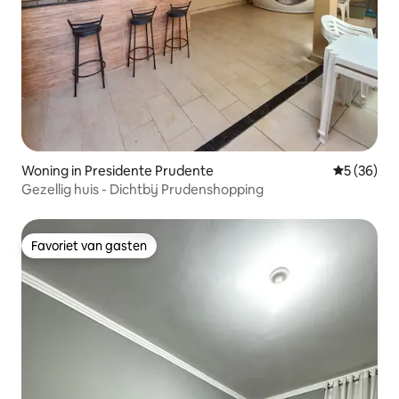
Woning in Presidente Prudente
Gemiddelde
5 (36)
Gezellig huis - Dichtbij Prudenshopping
Favoriet van gasten
Favoriet van gasten