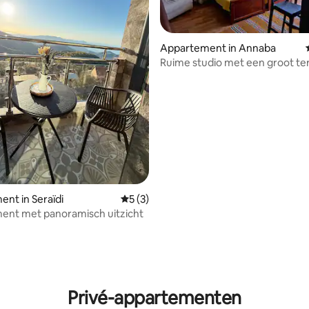
Appartement in Annaba
Ruime studio met een groot te
50 m2
eling van 5 uit 5, 7 recensies
nt in Seraïdi
Gemiddelde beoordeling van 5 uit 5, 3 r
5 (3)
ent met panoramisch uitzicht
Privé-appartementen