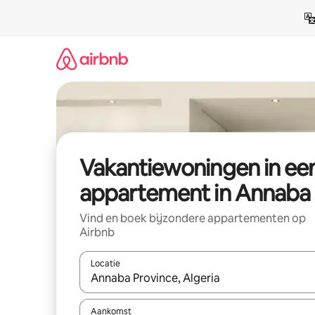
Ga
direct
naar
inhoud
Vakantiewoningen in ee
appartement in Annaba
Vind en boek bijzondere appartementen op
Airbnb
Locatie
Wanneer er suggesties beschikbaar zijn, maak je 
Aankomst