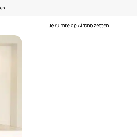
ven
Je ruimte op Airbnb zetten
ken of swipen.