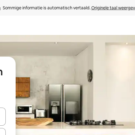
Sommige informatie is automatisch vertaald. 
Originele taal weerge
n
een keuze met je de pijltjestoetsen omhoog en omlaag, óf door te tik