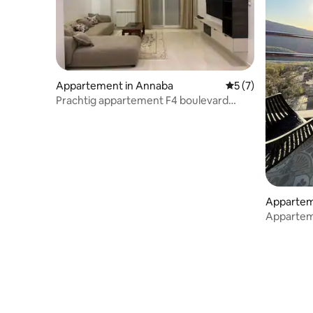
Appartement in Annaba
Gemiddelde beoord
5 (7)
Prachtig appartement F4 boulevard
Seddik Benyahia
Apparteme
Appartem