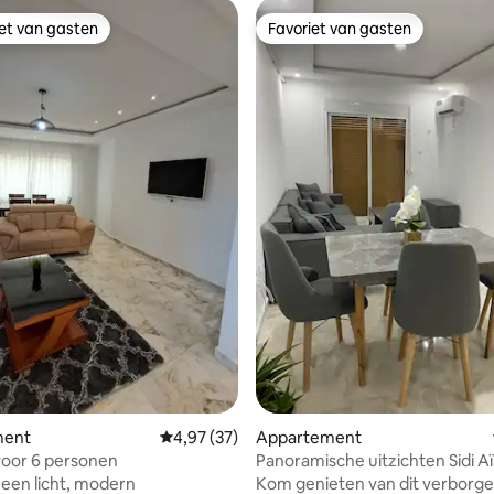
iet van gasten
Favoriet van gasten
iet van gasten
Favoriet van gasten
eling van 5 uit 5, 3 recensies
ment
Gemiddelde beoordeling van 4,97 uit 5, 37 r
4,97 (37)
Appartement
voor 6 personen
Panoramische uitzichten Sidi A
n een licht, modern
Kom genieten van dit verborg