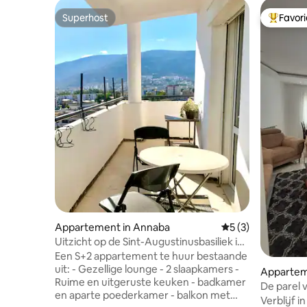
Superhost
Favor
Superhost
Topfavor
Appartement in Annaba
Gemiddelde beoord
5 (3)
Uitzicht op de Sint-Augustinusbasiliek in
het stadscentrum.
Een S+2 appartement te huur bestaande
uit: - Gezellige lounge - 2 slaapkamers -
Apparte
Ruime en uitgeruste keuken - badkamer
De parel 
en aparte poederkamer - balkon met
Verblijf i