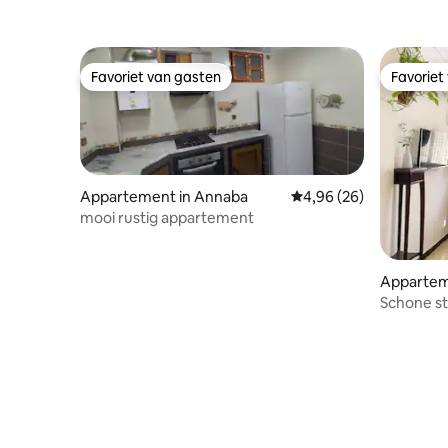
Favoriet van gasten
Favoriet
Favoriet van gasten
Favoriet
Appartement in Annaba
Gemiddelde beoordeling
4,96 (26)
mooi rustig appartement
Apparte
Schone st
Annaba