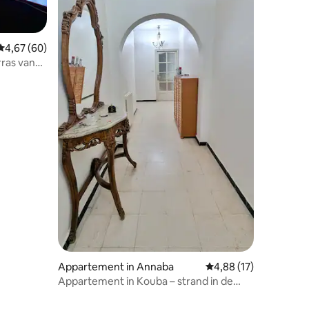
Gemiddelde beoordeling van 4,67 uit 5, 60 recensies
4,67 (60)
rras van
ecensies
Appartement in Annaba
Gemiddelde beoordelin
4,88 (17)
Appartement in Kouba – strand in de
buurt!