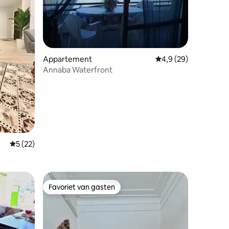
Appartement
Gemiddelde beoordeli
4,9 (29)
Annaba Waterfront
ecensies
Gemiddelde beoordeling van 5 uit 5, 22 recensies
5 (22)
e
Favoriet van gasten
Favoriet van gasten