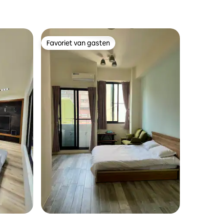
Favoriet van gasten
Favoriet van gasten
recensies