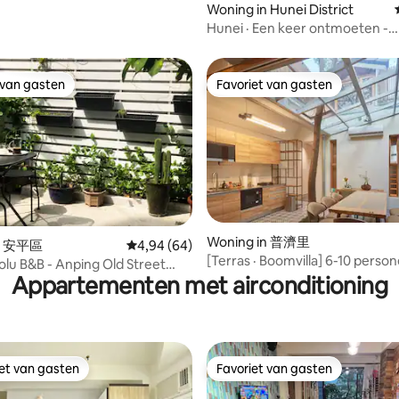
Woning in Hunei District
Hunei · Een keer ontmoeten -
zingen/barbecue/mahjong. Gen
het hele huis zonder de buren t
Dichtbij het Tainan Chi Mei Mu
 van gasten
Favoriet van gasten
 van gasten
Favoriet van gasten
18 personen
Woning in 普濟里
eling van 5 uit 5, 7 recensies
in 安平區
Gemiddelde beoordeling van 4,94 uit 5, 64 r
4,94 (64)
[Terras · Boomvilla] 6-10 perso
lu B&B - Anping Old Street
(slechts één groep gasten per 
Appartementen met airconditioning
r 8 personen, geheel nieuw,
 volledig huis, geheel nieuwe
ainan wettelijke B&B 467
iet van gasten
Favoriet van gasten
iet van gasten
Favoriet van gasten