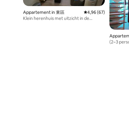
Appartement in 東區
Gemiddelde beoordeling
4,96 (67)
Klein herenhuis met uitzicht in de
oostelijke wijk! Op 5 minuten van het Chi
Mei Museum, met oplaadpunten voor
elektrische auto's, verwarming, 2
Appartem
slaapkamers, 1 slaapbank, 2 badkamers
strict
(2~3 pers
en 1 keuken.
Weixiu So
Center/b