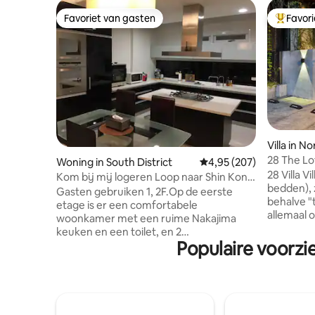
Favoriet van gasten
Favor
Favoriet van gasten
Topfavor
Villa in No
28 The Lof
Woning in South District
Gemiddelde beoordeling 
4,95 (207)
28 Villa V
Kom bij mij logeren Loop naar Shin Kong
bedden), 
Mitsukoshi Department Store, Blue
Gasten gebruiken 1, 2F.Op de eerste
behalve "
Sunshine Cultural District. PX Mart en
etage is er een comfortabele
allemaal 
Little North Department Store zijn aan
woonkamer met een ruime Nakajima
scheiding
de overkant van de straat
keuken en een toilet, en 2
reist, ku
Populaire voorzi
tweepersoonskamers en een bad op de
en wordt 
1e etage.Het is geschikt voor 4 personen
meer dan 
in het algemeen, plus een eenpersoons
Maximaal 
matras vergoeding voor 5
personen,
personen.Huur maar één groep tegelijk.
worden b
Lijn: rebeccatsai837900 Laat het ons