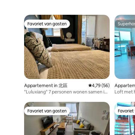
Guohua Street Food District, allemaal
er zijn g
zeer dichtbij 5. Er zijn 24 uur per dag
schoonma
kleine noordelijke warenhuizen en
zijn extra
volledig verbonden supermarkten aan
Om de hy
de diagonale kant van het huis, er zijn
Favoriet van gasten
Superho
Favoriet van gasten
Superho
kwaliteit
veel snackbars in de buurt, dus het is
gasten te
handig om op elk moment eten op te
om huisdi
halen en te eten 6. Gelegen in een
verboden
bloeiend gebied, genesteld tussen
af te steken
rijstroken, 7.. Er zijn 2 tolparkeerplaatsen
gesproken
aan de laan, erg handig voor degenen die
evenement
met de auto komen reizen, er is ook een
accommod
T-bike, een fiets rijden om de oude
met ons o
hoofdstad te verkennen, te eten,
geschikt 
monumenten te reizen, er is veel plezier
Appartement in 北區
Gemiddelde beoordeling
4,79 (56)
Appartem
organiser
8. Liaiguchi Animal Hospital, omzoomd
strict
"Luluxiang" 7 personen wonen samen in
Loft met h
busstation, bushalte naam Tainan
een dubbele suite, Hai 'an Road Guohua
suite/nab
Station, handig vervoer.
Street retro inktgroen Hermes oranje
parkeerpl
Favoriet van gasten
Favoriet
Favoriet van gasten
Favoriet