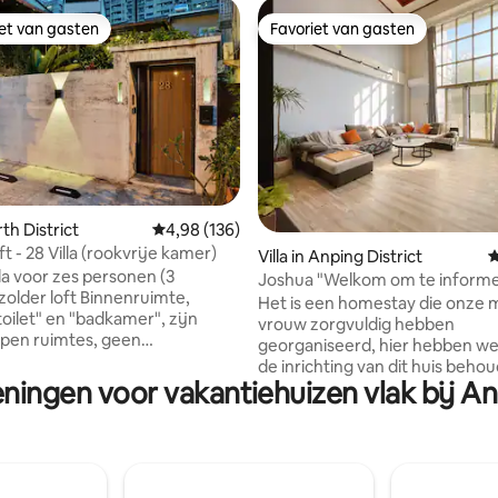
iet van gasten
Favoriet van gasten
iet van gasten
Favoriet van gasten
rth District
Gemiddelde beoordeling van 4,98 uit 5, 136 r
4,98 (136)
t - 28 Villa (rookvrije kamer)
van 4,95 uit 5, 207 recensies
Villa in Anping District
G
illa voor zes personen (3
Joshua "Welkom om te inform
zolder loft Binnenruimte,
voordat u boekt in december"
Het is een homestay die onze 
toilet" en "badkamer", zijn
Nest voor 5-12 personen "5 mi
vrouw zorgvuldig hebben
open ruimtes, geen
lopen naar de oude stad"
georganiseerd, hier hebben we
swanden. Als u niet als gezin
de inrichting van dit huis beho
nt u het beddengoed niet delen
eningen voor vakantiehuizen vlak bij A
hebben de vele kleuren in dit h
het niet aanbevolen om met
veranderd en de kleur van het 
zes personen te verblijven.
binnenin hopen dat de reizigers
8 personen (twee extra
komen verblijven het comfort 
 personen ouder dan 13 jaar
ontspanning van hun huis kun
eschouwd als volwassenen),
voelen. Wanneer je aankomt bi