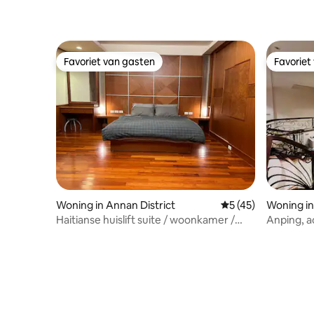
Favoriet van gasten
Favoriet
Favoriet van gasten
Favoriet
Woning in Annan District
Gemiddelde beoorde
5 (45)
Woning 
Haitianse huislift suite / woonkamer /
Anping, a
keuken
geschikt 