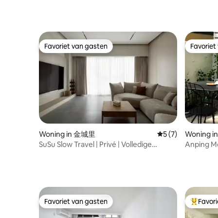
Favoriet van gasten
Favoriet
Favoriet van gasten
Favoriet
Woning in 金城里
Gemiddelde beoord
5 (7)
Woning 
SuSu Slow Travel | Privé | Volledige
Anping Mo
keuken beschikbaar | Elektrische
Huren voo
mahjongtafel | Texas Poker Board Game |
badkamer,
KTV | switch
keuken, T
Favoriet van gasten
Favor
Favoriet van gasten
Topfavor