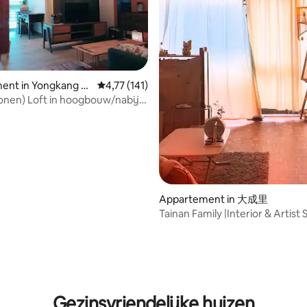
 van 4,96 uit 5, 67 recensies
ent in Yongkang Di
Gemiddelde beoordeling van 4,77 uit 5, 141 
4,77 (141)
onen) Loft in hoogbouw/nabij
uth Textile Shopping
innenparkeerplaats
Appartement in 大成里
Tainan Family |Interior & Artist
Studio (vrouwenslaapzaal)
Gezinsvriendelijke huizen