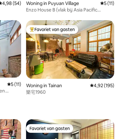
Gemiddelde beoordeling van 4,98 uit 5, 54 recensies
4,98 (54)
Woning in Puyuan Village
Gemiddelde beoorde
5 (11)
Enzo House B (vlak bij Asia Pacific
iet van
Baseball Stadium en Yongkang-
e storen |
treinstation)
seum | 4-
Favoriet van gasten
Topfavoriet van gasten
Gemiddelde beoordeling van 5 uit 5, 11 recensies
5 (11)
ecensies
Woning in Tainan
Gemiddelde beoordeling
4,92 (195)
nen
樂宅1960
dag
Favoriet van gasten
Favoriet van gasten