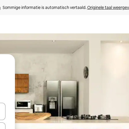
Sommige informatie is automatisch vertaald. 
Originele taal weerge
een keuze met je de pijltjestoetsen omhoog en omlaag, óf door te tik