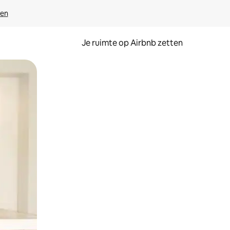
ven
Je ruimte op Airbnb zetten
ken of swipen.