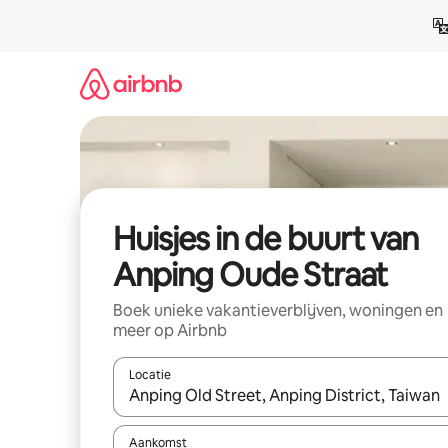
Ga
direct
naar
inhoud
Huisjes in de buurt van
Anping Oude Straat
Boek unieke vakantieverblijven, woningen en
meer op Airbnb
Locatie
Wanneer er suggesties beschikbaar zijn, maak je 
Aankomst