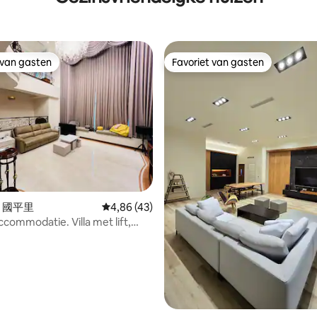
 van gasten
Favoriet van gasten
 van gasten
Favoriet van gasten
ling van 5 uit 5, 45 recensies
in 國平里
Gemiddelde beoordeling van 4,86 uit 5, 43 
4,86 (43)
ccommodatie. Villa met lift,
voor 12 personen.