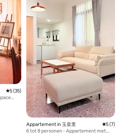
recensies
Gemiddelde beoordeling van 5 uit 5, 35 recensies
5 (35)
 Space
Appartement in 玉皇里
Gemiddelde beoord
5 (7)
6 tot 8 personen - Appartement met
stadsfunctie - Zao Rizi