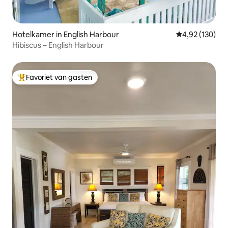
Hotelkamer in English Harbour
Gemiddelde beo
4,92 (130)
Hibiscus – English Harbour
Favoriet van gasten
Topfavoriet van gasten