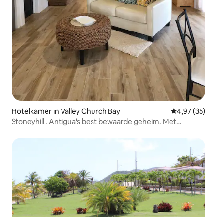
Hotelkamer in Valley Church Bay
Gemiddelde be
4,97 (35)
Stoneyhill . Antigua's best bewaarde geheim. Met
zwembad