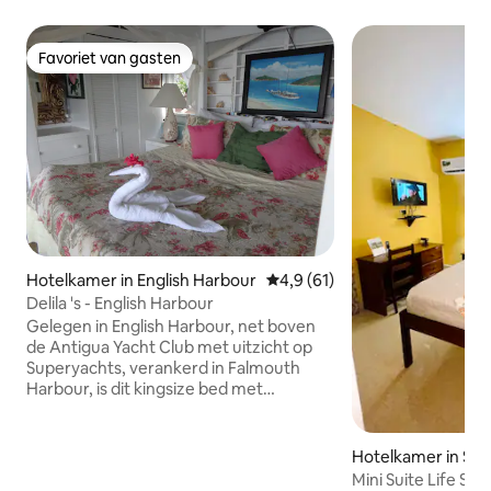
Favoriet van gasten
Favoriet van gasten
Hotelkamer in English Harbour
Gemiddelde beoordeling van 4,
4,9 (61)
Delila 's - English Harbour
Gelegen in English Harbour, net boven
de Antigua Yacht Club met uitzicht op
Superyachts, verankerd in Falmouth
Harbour, is dit kingsize bed met
muskietennet en afgeschermde privacy
het beste van vier openluchtbedden op
de veranda van Pineapple House. Ideaal
Hotelkamer in Sai
voor solo-avonturiers, dit sfeervol
Mini Suite Life Stu