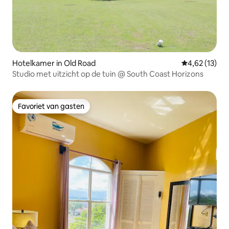
Hotelkamer in Old Road
Gemiddelde be
4,62 (13)
Studio met uitzicht op de tuin @ South Coast Horizons
Favoriet van gasten
Favoriet van gasten