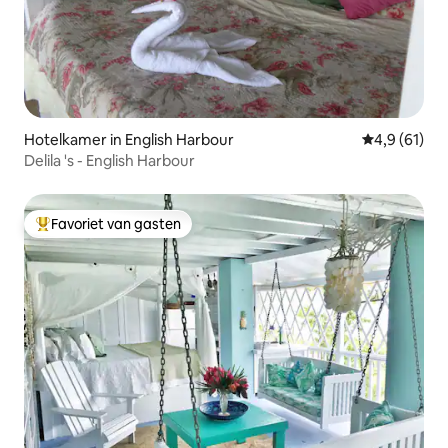
Hotelkamer in English Harbour
Gemiddelde b
4,9 (61)
Delila 's - English Harbour
Favoriet van gasten
Topfavoriet van gasten