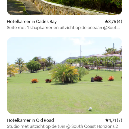
Hotelkamer in Cades Bay
Gemiddelde b
3,75 (4)
Suite met 1 slaapkamer en uitzicht op de oceaan @South
Coast Horizons
Hotelkamer in Old Road
Gemiddelde 
4,71 (7)
Studio met uitzicht op de tuin @ South Coast Horizons 2