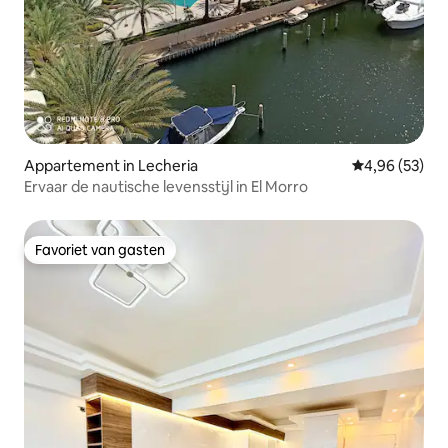
Appartement in Lecheria
Gemiddelde be
4,96 (53)
Ervaar de nautische levensstijl in El Morro
Favoriet van gasten
Favoriet van gasten