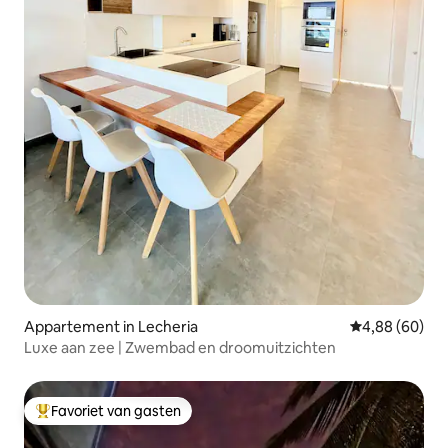
Appartement in Lecheria
Gemiddelde be
4,88 (60)
Luxe aan zee | Zwembad en droomuitzichten
Favoriet van gasten
Topfavoriet van gasten