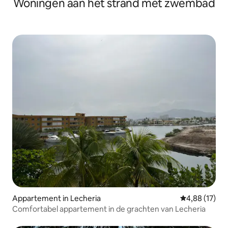
Woningen aan het strand met zwembad
Appartement in Lecheria
Gemiddelde be
4,88 (17)
Comfortabel appartement in de grachten van Lecheria