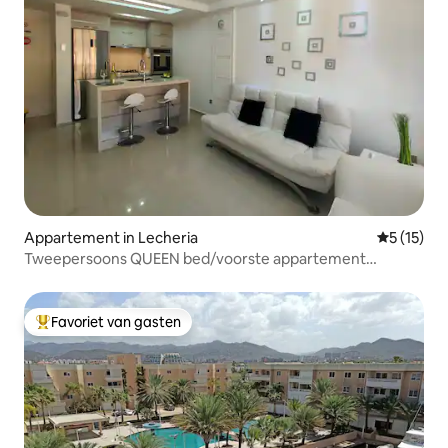
Appartement in Lecheria
Gemiddelde
5 (15)
Tweepersoons QUEEN bed/voorste appartement
ZWEMBAD naar oceaan
Favoriet van gasten
Topfavoriet van gasten