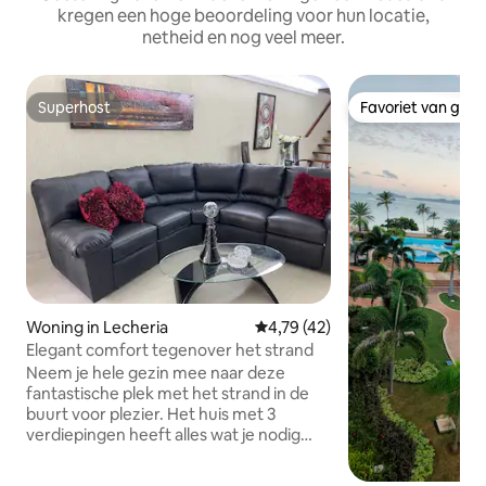
kregen een hoge beoordeling voor hun locatie,
netheid en nog veel meer.
Superhost
Favoriet van gas
Superhost
Favoriet van gas
Woning in Lecheria
Gemiddelde beoordeling van 4,7
4,79 (42)
Elegant comfort tegenover het strand
Neem je hele gezin mee naar deze
fantastische plek met het strand in de
buurt voor plezier. Het huis met 3
verdiepingen heeft alles wat je nodig
hebt om op vakantie te wonen, kijkt uit
op zee en heeft een directe uitgang