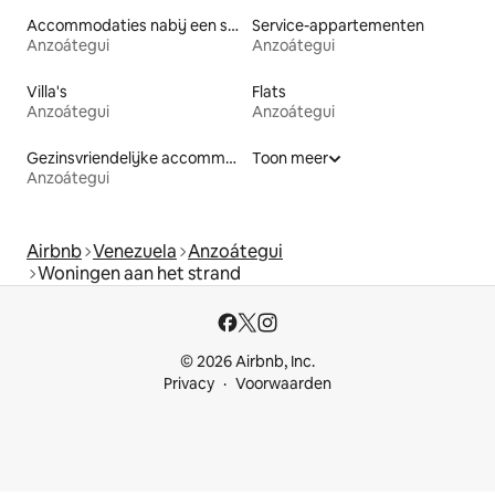
Accommodaties nabij een strand
Service-appartementen
Anzoátegui
Anzoátegui
Villa's
Flats
Anzoátegui
Anzoátegui
Gezinsvriendelijke accommodaties
Toon meer
Anzoátegui
Airbnb
Venezuela
Anzoátegui
Woningen aan het strand
© 2026 Airbnb, Inc.
Privacy
Voorwaarden