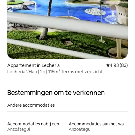
Appartement in Lecheria
Gemiddelde be
4,93 (83)
Lechería 2Hab | 2b | 115m² Terras met zeezicht
Bestemmingen om te verkennen
Andere accommodaties
Accommodaties nabij een meer
Accommodaties aan het water
Anzoátegui
Anzoátegui