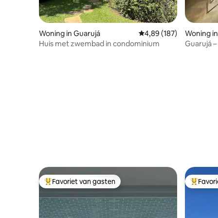
Woning in Guarujá
Gemiddelde beoordeling 
4,89 (187)
Woning in
Huis met zwembad in condominium
Guarujá –
suites me
Favoriet van gasten
Favor
Topfavoriet van gasten
Topfavor