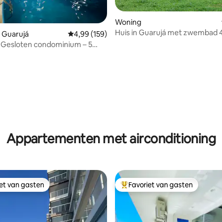
Woning
Huis in Guarujá met zwembad 
van 4,89 uit 5, 187 recensies
 Guarujá
Gemiddelde beoordeling van 4,99 uit 5, 159 r
4,99 (159)
Guaiuba-strand
 Gesloten condominium – 5
t recreatie
Appartementen met airconditioning
iet van gasten
Favoriet van gasten
iet van gasten
Topfavoriet van gasten