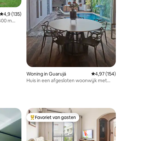
Gemiddelde beoordeling van 4,9 uit 5, 135 recensies
4,9 (135)
400 m
ecensies
Woning in Guarujá
Gemiddelde beoordeling
4,97 (154)
Huis in een afgesloten woonwijk met
verwarmd zwembad.
Favoriet van gasten
Topfavoriet van gasten