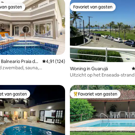
 van gasten
Favoriet van gasten
 van gasten
Favoriet van gasten
 Balneario Praia do
Gemiddelde beoordeling van 4,91 uit 5, 124 r
4,91 (124)
uco
 zwembad, sauna,
ng van 5 uit 5, 109 recensies
Woning in Guarujá
G
oning, biljart, wifi, barbecue
Uitzicht op het Enseada-strand
iet van gasten
Favoriet van gasten
iet van gasten
Topfavoriet van gasten