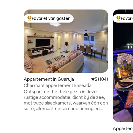
Favoriet van gasten
Favor
Topfavoriet van gasten
Topfavor
Appartement in Guarujá
Gemiddelde beoordeli
5 (104)
Charmant appartement Enseada
Guarujá
Ontspan met het hele gezin in deze
rustige accommodatie, dicht bij de zee,
met twee slaapkamers, waarvan één een
suite, allemaal met airconditioning en
plafondventilatoren, een grote en
comfortabele woonkamer met een 55"
Smart TV, 500 Mbps wifi, een volledige
Appartem
Amerikaanse keuken met alle