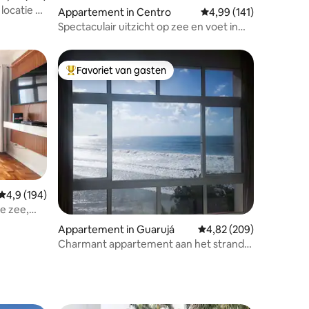
ocatie 5
Appartement in Centro
Gemiddelde beoordeling
4,99 (141)
Spectaculair uitzicht op zee en voet in
het zand - Pitangueiras
Favoriet van gasten
Topfavoriet van gasten
Gemiddelde beoordeling van 4,9 uit 5, 194 recensies
4,9 (194)
e zee,
ecensies
Appartement in Guarujá
Gemiddelde beoordeling
4,82 (209)
Charmant appartement aan het strand
van Pitangueiras