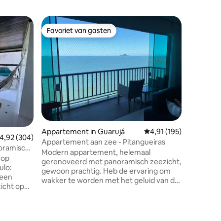
Appartem
Favoriet van gasten
Favor
Favoriet van gasten
Topfavo
Luxe app
geweldige
Lindo ap
regio van
zee en voet in
parkeerpl
Dicht bij
supermar
stranden van de
over airc
tv met op
Appartement in Guarujá
Gemiddelde beoordeling
4,91 (195)
beddengo
emiddelde beoordeling van 4,92 uit 5, 304 recensies
4,92 (304)
slaapbank
Appartement aan zee - Pitangueiras
oramisch
eettafel 
Modern appartement, helemaal
 op
Vertelt h
gerenoveerd met panoramisch zeezicht,
ulo:
een tijdj
gewoon prachtig. Heb de ervaring om
 een
wakker te worden met het geluid van de
zicht op
golven. Geweldige locatie aan de
charmante Morro do Maluf,
bundige
gemakkelijke toegang tot het strand van
ecensies
Guarujá.
Pitangueiras, het centrum, het