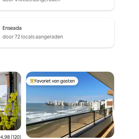
Enseada
door 72 locals aangeraden
Favoriet van gasten
Topfavoriet van gasten
ecensies
emiddelde beoordeling van 4,98 uit 5, 120 recensies
4,98 (120)