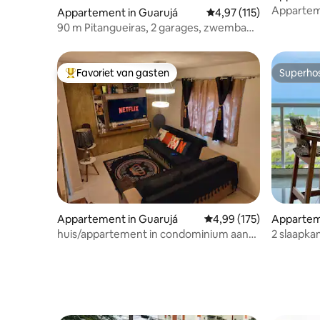
Appartem
Appartement in Guarujá
Gemiddelde beoordeling
4,97 (115)
garages, 
90 m Pitangueiras, 2 garages, zwembad
minuten v
en grills !
Favoriet van gasten
Superho
Topfavoriet van gasten
Superho
Appartement in Guarujá
Gemiddelde beoordeling 
4,99 (175)
Appartem
o Joao Bat
huis/appartement in condominium aan
2 slaapka
het strand van Guarujá
zwemba