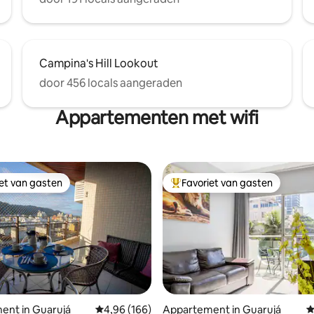
Campina's Hill Lookout
door 456 locals aangeraden
Appartementen met wifi
iet van gasten
Favoriet van gasten
iet van gasten
Topfavoriet van gasten
ent in Guarujá
Gemiddelde beoordeling van 4,96 uit 5, 166 r
4,96 (166)
Appartement in Guarujá
G