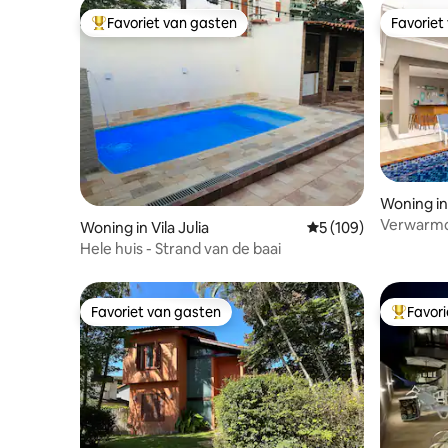
Favoriet van gasten
Favoriet
Topfavoriet van gasten
Favoriet
Woning in
Pernamb
Verwarmd
Woning in Vila Julia
Gemiddelde beoordeli
5 (109)
airconditi
Hele huis - Strand van de baai
Favoriet van gasten
Favor
Favoriet van gasten
Topfavor