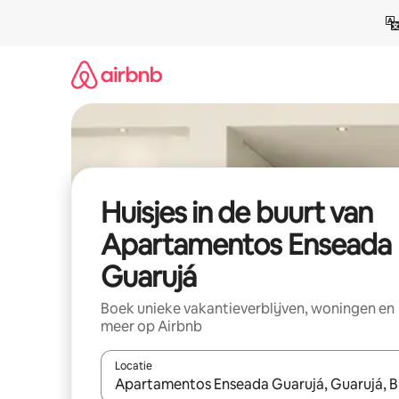
Ga
direct
naar
inhoud
Huisjes in de buurt van
Apartamentos Enseada
Guarujá
Boek unieke vakantieverblijven, woningen en
meer op Airbnb
Locatie
Wanneer er suggesties beschikbaar zijn, maak je 