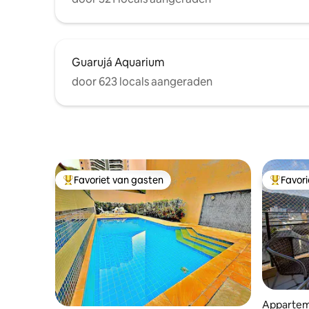
Guarujá Aquarium
door 623 locals aangeraden
Favoriet van gasten
Favor
Topfavoriet van gasten
Topfavor
Appartem