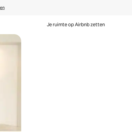
ven
Je ruimte op Airbnb zetten
ken of swipen.