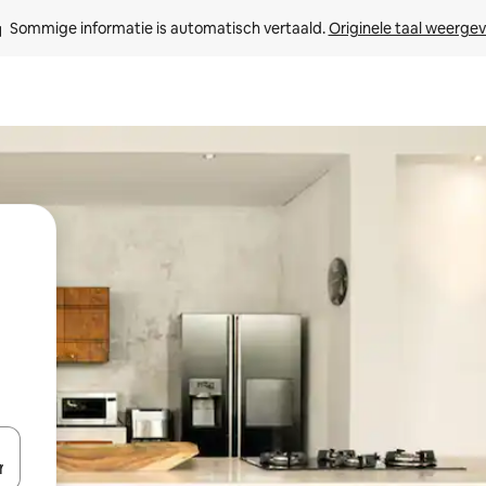
Sommige informatie is automatisch vertaald. 
Originele taal weerge
een keuze met je de pijltjestoetsen omhoog en omlaag, óf door te tik