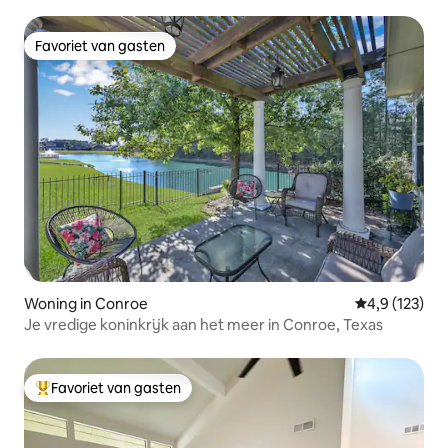
Favoriet van gasten
Favoriet van gasten
Woning in Conroe
Gemiddelde be
4,9 (123)
Je vredige koninkrijk aan het meer in Conroe, Texas
Favoriet van gasten
Topfavoriet van gasten