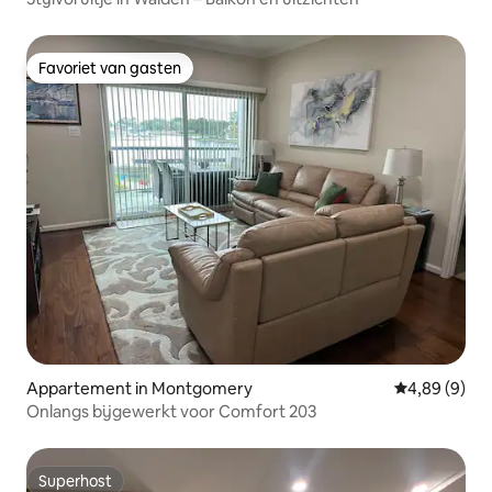
Favoriet van gasten
Favoriet van gasten
Appartement in Montgomery
Gemiddelde b
4,89 (9)
Onlangs bijgewerkt voor Comfort 203
Superhost
Superhost