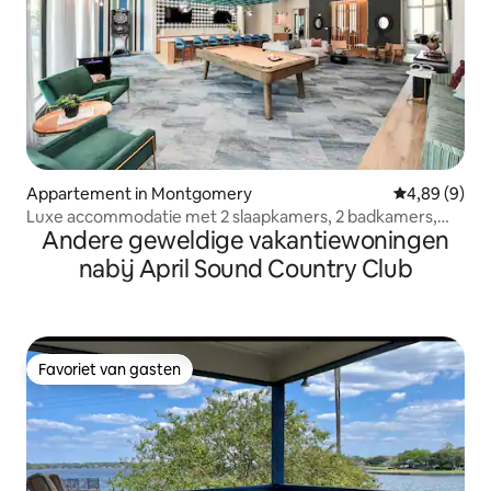
Appartement in Montgomery
Gemiddelde b
4,89 (9)
Luxe accommodatie met 2 slaapkamers, 2 badkamers,
Andere geweldige vakantiewoningen
kingsize bedden en snelle wifi in Houston
nabij April Sound Country Club
Favoriet van gasten
Favoriet van gasten