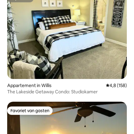
Superhost
Appartement in Willis
Gemiddelde be
4,8 (158)
The Lakeside Getaway Condo: Studiokamer
Favoriet van gasten
Favoriet van gasten