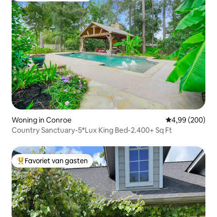
Woning in Conroe
Gemiddelde beo
4,99 (200)
Country Sanctuary-5*Lux King Bed-2.400+ Sq Ft
Favoriet van gasten
Topfavoriet van gasten