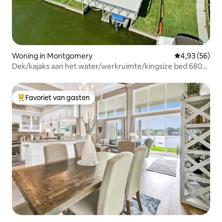
Woning in Montgomery
Gemiddelde be
4,93 (56)
Dek/kajaks aan het water/werkruimte/kingsize bed 680
TC
Favoriet van gasten
Topfavoriet van gasten