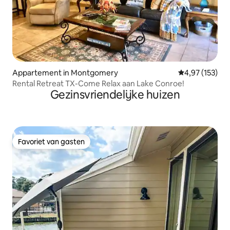
Appartement in Montgomery
Gemiddelde beo
4,97 (153)
Rental Retreat TX-Come Relax aan Lake Conroe!
Gezinsvriendelijke huizen
Favoriet van gasten
Favoriet van gasten