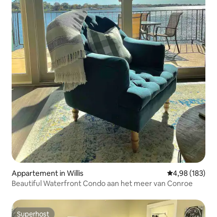
Appartement in Willis
Gemiddelde beo
4,98 (183)
Beautiful Waterfront Condo aan het meer van Conroe
Superhost