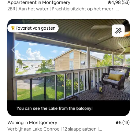
Appartement in Montgomery
Gemiddelde be
4,98 (53)
2BR | Aan het water | Prachtig uitzicht op het meer |
Vissen
Favoriet van gasten
Topfavoriet van gasten
Woning in Montgomery
Gemiddelde
5 (13)
Verblijf aan Lake Conroe | 12 slaapplaatsen |
Gezinsvriendelijk