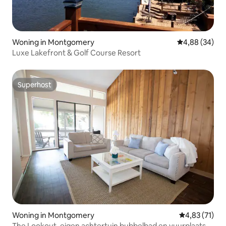
Woning in Montgomery
Gemiddelde be
4,88 (34)
Luxe Lakefront & Golf Course Resort
Superhost
Superhost
Woning in Montgomery
Gemiddelde be
4,83 (71)
The Lookout, eigen achtertuin bubbelbad en vuurplaats