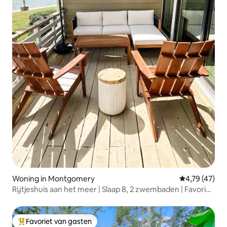
Woning in Montgomery
Gemiddelde be
4,79 (47)
Rijtjeshuis aan het meer | Slaap 8, 2 zwembaden | Favoriet
bij gasten
Favoriet van gasten
Topfavoriet van gasten