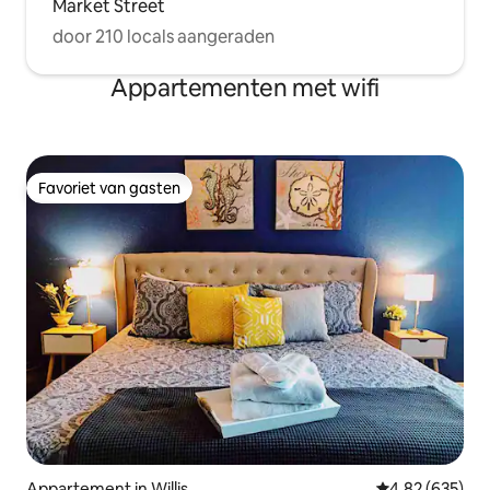
Market Street
door 210 locals aangeraden
Appartementen met wifi
Favoriet van gasten
Favoriet van gasten
Appartement in Willis
Gemiddelde beo
4,82 (635)