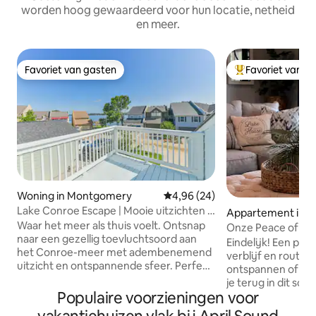
worden hoog gewaardeerd voor hun locatie, netheid
en meer.
Favoriet van gasten
Favoriet van g
Favoriet van gasten
Topfavoriet van 
Woning in Montgomery
Gemiddelde beoordeling van 4,9
4,96 (24)
Lake Conroe Escape | Mooie uitzichten +
Appartement in 
ontspannen sfeer
Waar het meer als thuis voelt. Ontsnap
y
Onze Peace of Lak
naar een gezellig toevluchtsoord aan
Eindelijk! Een plek weg van je normale
het Conroe-meer met adembenemend
verblijf en routin
uitzicht en ontspannende sfeer. Perfect
ontspannen of gewo
voor stellen, vrienden of kleine
je terug in dit sch
gezinnen, dit 2BR-verblijf biedt comfort,
Populaire voorzieningen voor
ingerichte gezellige en uitnodigende
stijl en de perfecte achtergrond voor
appartement met 