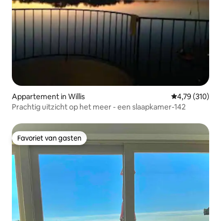
Appartement in Willis
Gemiddelde beo
4,79 (310)
Prachtig uitzicht op het meer - een slaapkamer-142
Favoriet van gasten
Favoriet van gasten