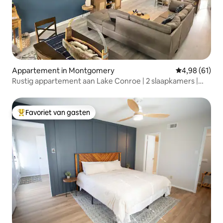
Appartement in Montgomery
Gemiddelde be
4,98 (61)
Rustig appartement aan Lake Conroe | 2 slaapkamers |
Uitzicht vanaf het balkon
Favoriet van gasten
Topfavoriet van gasten