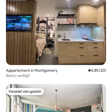
Appartement in Montgomery
Gemiddelde be
4,85 (20)
Retro-verblijf
Favoriet van gasten
Favoriet van gasten