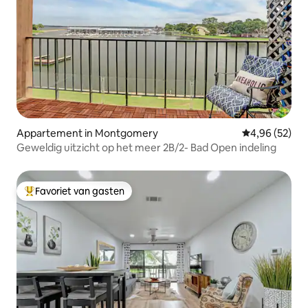
Appartement in Montgomery
Gemiddelde be
4,96 (52)
Geweldig uitzicht op het meer 2B/2- Bad Open indeling
Favoriet van gasten
Topfavoriet van gasten