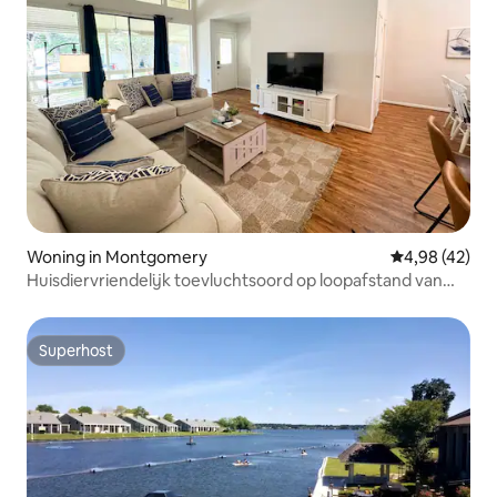
Woning in Montgomery
Gemiddelde be
4,98 (42)
Huisdiervriendelijk toevluchtsoord op loopafstand van
het meer
Superhost
Superhost