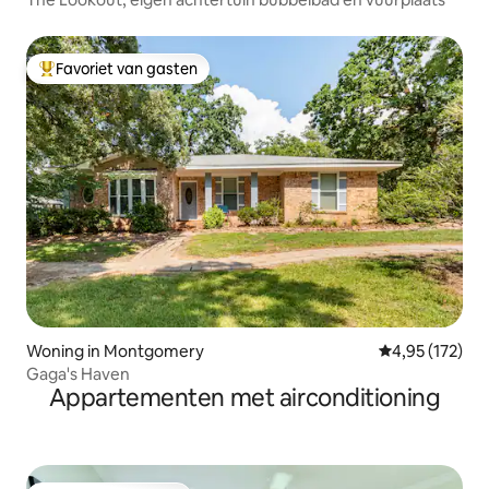
Favoriet van gasten
Topfavoriet van gasten
Woning in Montgomery
Gemiddelde beo
4,95 (172)
Gaga's Haven
Appartementen met airconditioning