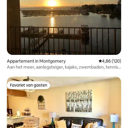
Appartement in Montgomery
Gemiddelde beo
4,86 (120)
Aan het meer, aanlegsteiger, kajaks, zwembaden, tennis,
pickleball
Favoriet van gasten
Favoriet van gasten