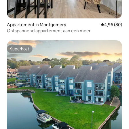
Appartement in Montgomery
Gemiddelde be
4,96 (80)
Ontspannend appartement aan een meer
Superhost
Superhost