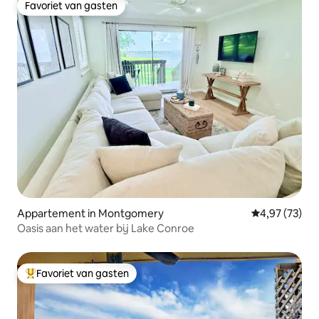
Favoriet van gasten
Favoriet van gasten
Appartement in Montgomery
Gemiddelde be
4,97 (73)
Oasis aan het water bij Lake Conroe
Favoriet van gasten
Topfavoriet van gasten