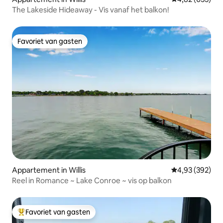
The Lakeside Hideaway - Vis vanaf het balkon!
Favoriet van gasten
Favoriet van gasten
Appartement in Willis
Gemiddelde beo
4,93 (392)
Reel in Romance ~ Lake Conroe ~ vis op balkon
Favoriet van gasten
Topfavoriet van gasten