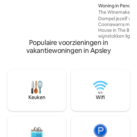
Coast te bieden heeft. Intiem voor
Woning in Penola
koppels, ruim voor grotere groepen en
The Winemaker's 
gezinnen. Het heeft alles wat een
Dompel jezelf voll
vakantiehuis nodig heeft om te
Coonawarra met 
ontspannen, leuk en een luxe
House in The Blok. Gelegen tussen d
toevluchtsoord te zijn.
wijnstokken ligt h
Populaire voorzieningen in
slaapkamers op lo
van de fantastisc
vakantiewoningen in Apsley
van Coonawarra. G
km van Penola ga
van rust en privacy
Het huis beschikt 
uitgeruste keuken
houtvuur voor de
Ideaal voor een i
twee of een leuk u
Keuken
Wifi
huis is geschikt v