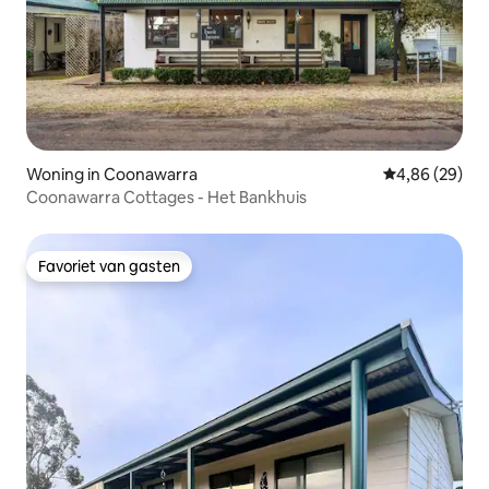
Woning in Coonawarra
Gemiddelde be
4,86 (29)
Coonawarra Cottages - Het Bankhuis
Favoriet van gasten
Favoriet van gasten