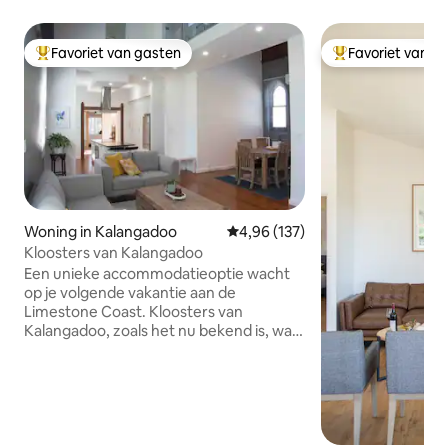
Favoriet van gasten
Favoriet van g
Topfavoriet van gasten
Topfavoriet van 
Woning in Kalangadoo
Gemiddelde beoordeling van 4,96
4,96 (137)
Kloosters van Kalangadoo
Een unieke accommodatieoptie wacht
op je volgende vakantie aan de
Limestone Coast. Kloosters van
Kalangadoo, zoals het nu bekend is, was
in zijn vorige leven een Presbyteriaanse
kerk uit 1914 die liefdevol is
gerestaureerd als een uniek thuis weg
van huis. Gelegen in het rustige stadje
Kalangadoo, dat centraal staat in het
verkennen van alles wat de Limestone