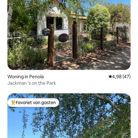
Woning in Penola
Gemiddelde be
4,98 (47)
Jackman 's on the Park
Favoriet van gasten
Topfavoriet van gasten