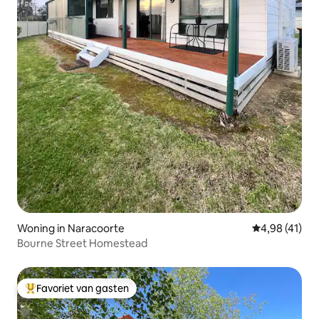
Woning in Naracoorte
Gemiddelde be
4,98 (41)
Bourne Street Homestead
Favoriet van gasten
Topfavoriet van gasten