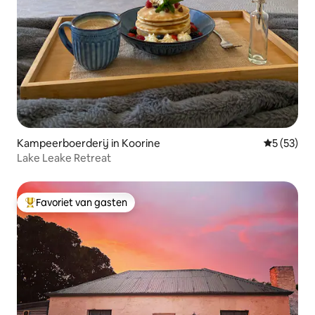
Kampeerboerderij in Koorine
Gemiddelde
5 (53)
Lake Leake Retreat
Favoriet van gasten
Topfavoriet van gasten