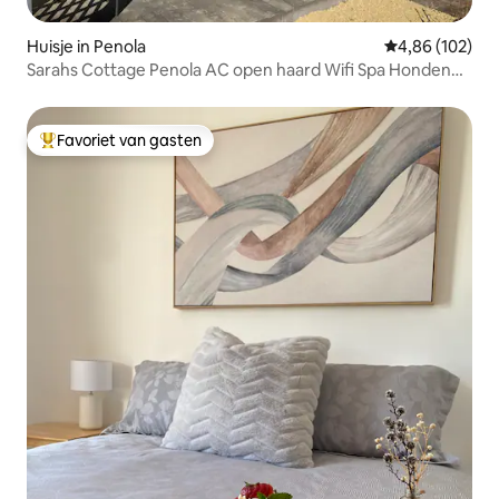
Huisje in Penola
Gemiddelde beo
4,86 (102)
Sarahs Cottage Penola AC open haard Wifi Spa Honden
welkom
Favoriet van gasten
Topfavoriet van gasten