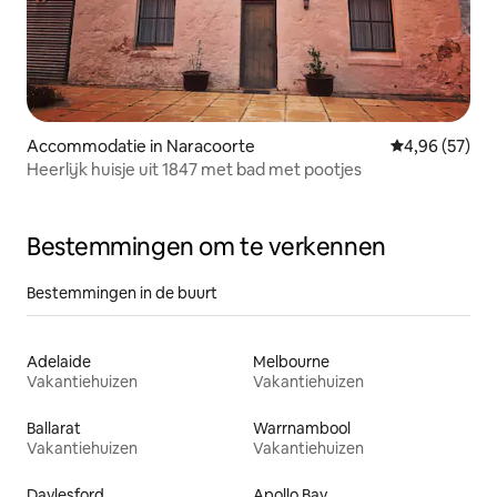
Accommodatie in Naracoorte
Gemiddelde be
4,96 (57)
Heerlijk huisje uit 1847 met bad met pootjes
Bestemmingen om te verkennen
Bestemmingen in de buurt
Adelaide
Melbourne
Vakantiehuizen
Vakantiehuizen
Ballarat
Warrnambool
Vakantiehuizen
Vakantiehuizen
Daylesford
Apollo Bay