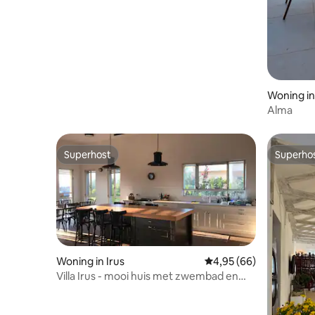
Woning in
Alma
Superhost
Superho
Superhost
Superho
Woning in Irus
Gemiddelde beoordeling
4,95 (66)
Villa Irus - mooi huis met zwembad en
uitzicht