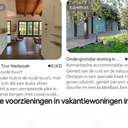
st
Superhost
st
Superhost
Ondergrondse woning in Na
G
taf
Romantische accommodatie voor 2
ing van 5 uit 5, 143 recensies
 Tzur Hadassah
Gemiddelde beoordeling van 5 uit 5, 43 
5 (43)
personen met uitzicht
Geniet van de rust en de natuu
e oude buurt
Ontspan in een speciale hoek 
nder huis in de oude buurt, met
groen uitzicht..geniet van een
 tuin die een leuke sfeer
douche en een bubbelbad. Een unieke
Het is een verrassende plek in
uitstraling van een natuurlijke 
anse bergen met zowel oude
zichtbare rots, als de muur wa
re voorzieningen in vakantiewoningen i
uis is comfortabel
B&B is gebouwd. Zimmer in de 
t tot op zekere hoogte, een
een Hobbit-huis, gebouwd doo
uitgeruste keuken voor het
houtambachtsman midden in h
n maaltijd. In de tuin is er
natuurlijke bos van het
voor een klein vuur, een
Judeeëngebergte Ontbijt voor koppels -
d en een buitendouche, een