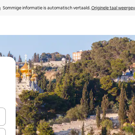
Sommige informatie is automatisch vertaald. 
Originele taal weerge
een keuze met je de pijltjestoetsen omhoog en omlaag, óf door te tik