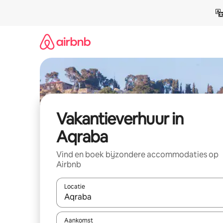
Ga
direct
naar
inhoud
Vakantieverhuur in
Aqraba
Vind en boek bijzondere accommodaties op
Airbnb
Locatie
Wanneer er suggesties beschikbaar zijn, maak je 
Aankomst