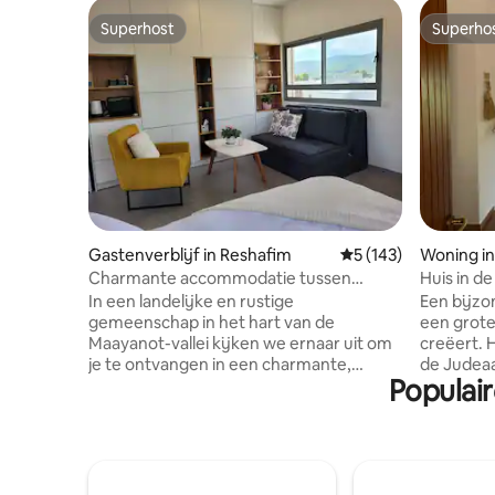
Superhost
Superho
Superhost
Superho
Gastenverblijf in Reshafim
Gemiddelde beoordel
5 (143)
Woning in
Charmante accommodatie tussen
Huis in d
Gilead en Gilboa
In een landelijke en rustige
Een bijzo
gemeenschap in het hart van de
een grote
Maayanot-vallei kijken we ernaar uit om
creëert. 
je te ontvangen in een charmante,
de Judea
Populai
aangename en schone unit. De unit is
als jonge bomen. Het h
gelegen op een aparte verdieping boven
en verwen
het huis - je moet trappen beklimmen -
volledig 
met een groot, eigen balkon en een
bereiden van ee
prachtig uitzicht. Geschikt voor stel of
een plek 
stel+1 geïnteresseerd in reizen en
bubbelba