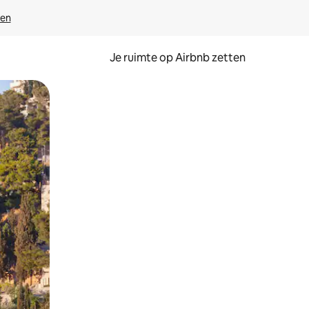
ven
Je ruimte op Airbnb zetten
ken of swipen.