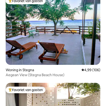
Favoriet van gasten
Topfavoriet van gasten
Woning in Stegna
Gemiddelde beo
4,99 (106)
Aegean View (Stegna Beach House)
Favoriet van gasten
Topfavoriet van gasten