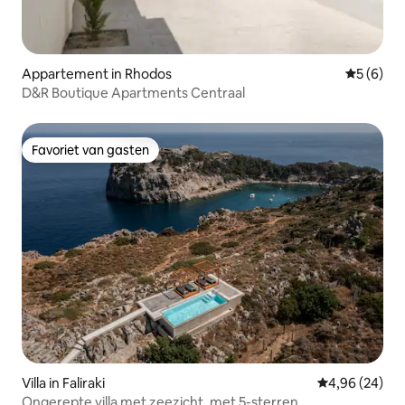
Appartement in Rhodos
Gemiddeld
5 (6)
D&R Boutique Apartments Centraal
Favoriet van gasten
Favoriet van gasten
Villa in Faliraki
Gemiddelde be
4,96 (24)
Ongerepte villa met zeezicht, met 5-sterren