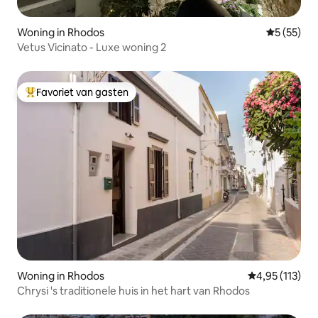
Woning in Rhodos
Gemiddelde
5 (55)
Vetus Vicinato - Luxe woning 2
Favoriet van gasten
Topfavoriet van gasten
Woning in Rhodos
Gemiddelde beo
4,95 (113)
Chrysi 's traditionele huis in het hart van Rhodos