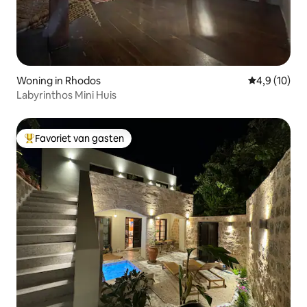
Woning in Rhodos
Gemiddelde b
4,9 (10)
Labyrinthos Mini Huis
Favoriet van gasten
Topfavoriet van gasten