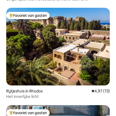
resorttoegang
Favoriet van gasten
Topfavoriet van gasten
Rijtjeshuis in Rhodos
Gemiddelde be
4,97 (73)
Het innerlijke licht
Favoriet van gasten
Topfavoriet van gasten