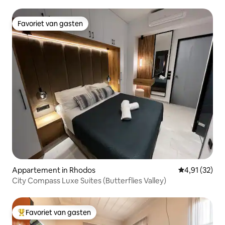
Favoriet van gasten
Favoriet van gasten
Appartement in Rhodos
Gemiddelde be
4,91 (32)
City Compass Luxe Suites (Butterflies Valley)
Favoriet van gasten
Topfavoriet van gasten