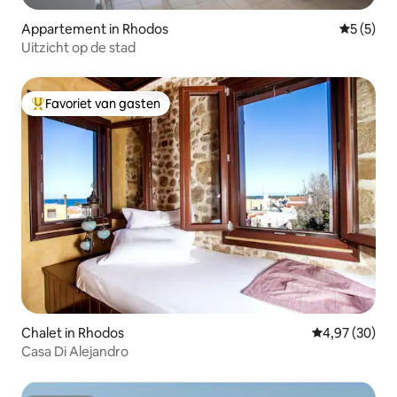
Appartement in Rhodos
Gemiddeld
5 (5)
Uitzicht op de stad
Favoriet van gasten
Topfavoriet van gasten
Chalet in Rhodos
Gemiddelde be
4,97 (30)
Casa Di Alejandro