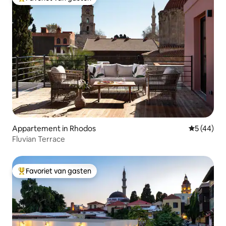
Topfavoriet van gasten
Appartement in Rhodos
Gemiddelde
5 (44)
Fluvian Terrace
Favoriet van gasten
Topfavoriet van gasten