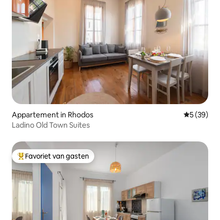
Appartement in Rhodos
Gemiddelde
5 (39)
Ladino Old Town Suites
Favoriet van gasten
Topfavoriet van gasten