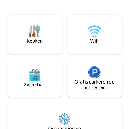
het comfort en de 
van Rhodos vanwege de historische
werden verbeterd
waarde. Herbouwd met nieuwe
oorspronkelijke id
moderne apparaten in de unieke
door de traditione
traditionele stijl van het gebied vanwege
KAMARIKON combi
de omgeving door de Byzantijnse kerk
authentiek Rhodi
van Saint Fanourios ,de Tempel van
moderne gemakke
Panagia Bourgou en de middeleeuwse
Keuken
Wifi
warme sfeer ontst
gracht. De begane grond omvat een
onvergetelijke vak
woonkamer met oude mozaïekvloer,
comfortabele keuken met koelkast
,magnetron ,kookruimte en een
wasmachine, koffiezetapparaat,
broodrooster etc en een inspirerende
badkamer. De begane grond is de plaats
Gratis parkeren op
van de slaapkamer waar minimaal vier
Zwembad
personen comfortabel kunnen slapen.
het terrein
Het huis is volledig uitgerust met alle
benodigde keukengerei, handdoeken ,
beddengoed ,haardroger, strijkijzer en
planken, tv, dvd, draadloze
internetverbinding voor je laptop. Is
ideaal voor een stel en ook voor
gezinnen met 2 volwassenen en 2 - 3
Airconditioning