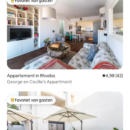
Favoriet van gasten
Topfavoriet van gasten
Appartement in Rhodos
Gemiddelde be
4,98 (42)
George en Cecilie's Appartment
Favoriet van gasten
Topfavoriet van gasten