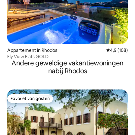
Appartement in Rhodos
Gemiddelde be
4,9 (108)
Fly View Flats GOLD
Andere geweldige vakantiewoningen
nabij Rhodos
Favoriet van gasten
Favoriet van gasten