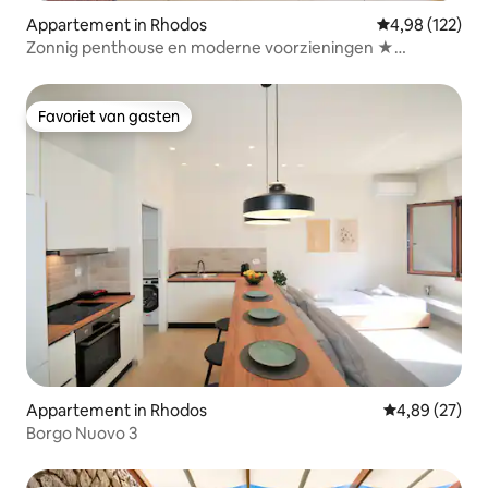
Appartement in Rhodos
Gemiddelde beo
4,98 (122)
Zonnig penthouse en moderne voorzieningen ★
zeezicht ★
Favoriet van gasten
Favoriet van gasten
Appartement in Rhodos
Gemiddelde be
4,89 (27)
Borgo Nuovo 3