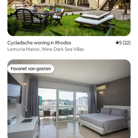
Cycladische woning in Rhodos
Gemiddelde
5 (22)
Lemuria Manor, Wine Dark Sea Villas
Favoriet van gasten
Favoriet van gasten