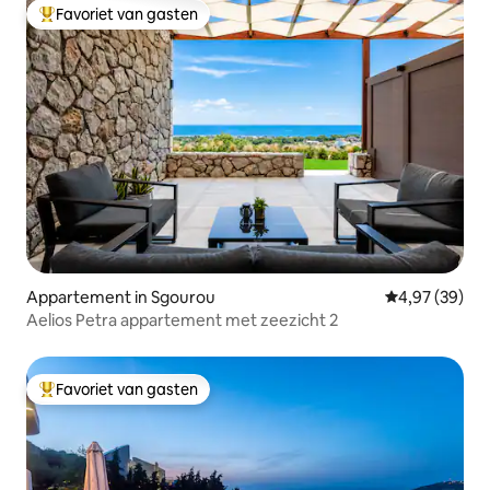
Favoriet van gasten
Topfavoriet van gasten
Appartement in Sgourou
Gemiddelde be
4,97 (39)
Aelios Petra appartement met zeezicht 2
Favoriet van gasten
Topfavoriet van gasten