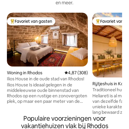
en meer.
Favoriet van gasten
Favoriet van g
Topfavoriet van gasten
Topfavoriet van 
Woning in Rhodos
Gemiddelde beoordeling van 4,87
4,87 (308)
Ilios House in de oude stad van Rhodos!
Rijtjeshuis in Kosk
Ilios House Is ideaal gelegen in de
Traditioneel huis H
middeleeuwse oude binnenstad van
Heliareti is al mee
Rhodos op een rustige en zonovergoten
van dezelfde fami
plek, op maar een paar meter van de
unieke karakter e
centrale haven van Rhodos en op
lang bewaard zijn 
ongeveer 100 meter van de markt van
Populaire voorzieningen voor
werd het huis vol
de oude stad. Het huis werd in 2005
een gerenommeer
gekocht en gerenoveerd onder de
vakantiehuizen vlak bij Rhodos
architecten en on
voorziening van archeologische afdeling