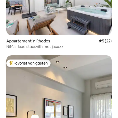
Appartement in Rhodos
Gemiddelde
5 (22)
NiMar luxe stadsvilla met jacuzzi
Favoriet van gasten
Topfavoriet van gasten