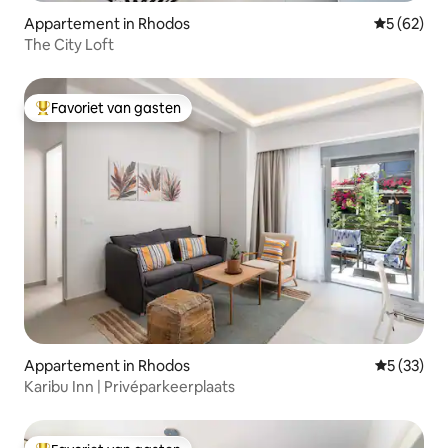
Appartement in Rhodos
Gemiddelde
5 (62)
The City Loft
Favoriet van gasten
Topfavoriet van gasten
Appartement in Rhodos
Gemiddelde
5 (33)
Karibu Inn | Privéparkeerplaats