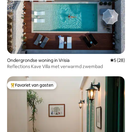
Ondergrondse woning in Vrisia
Gemiddelde
5 (28)
Reflections Kave Villa met verwarmd zwembad
Favoriet van gasten
Topfavoriet van gasten