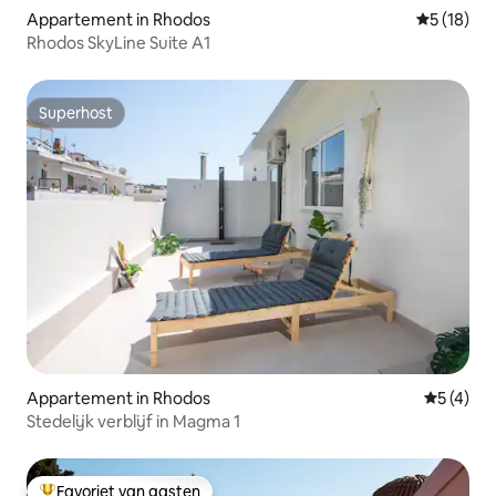
Appartement in Rhodos
Gemiddelde
5 (18)
Rhodos SkyLine Suite A1
Superhost
Superhost
Appartement in Rhodos
Gemiddeld
5 (4)
Stedelijk verblijf in Magma 1
Favoriet van gasten