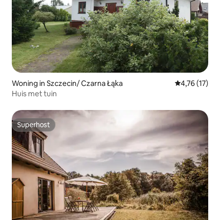
Woning in Szczecin/ Czarna Łąka
Gemiddelde be
4,76 (17)
Huis met tuin
Superhost
Superhost