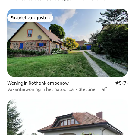
Favoriet van gasten
Favoriet van gasten
Woning in Rothenklempenow
Gemiddeld
5 (7)
Vakantiewoning in het natuurpark Stettiner Haff