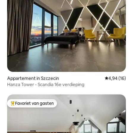
Appartement in Szczecin
Gemiddelde be
4,94 (16)
Hanza Tower - Scandia 16e verdieping
Favoriet van gasten
Topfavoriet van gasten