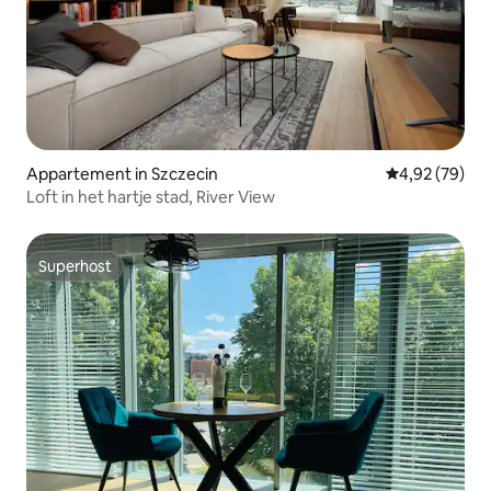
Appartement in Szczecin
Gemiddelde be
4,92 (79)
Loft in het hartje stad, River View
Superhost
Superhost