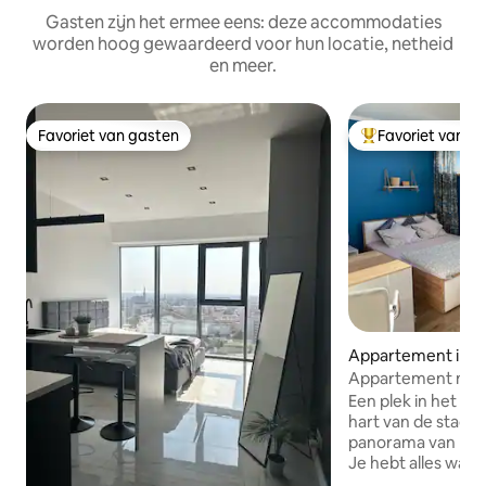
Gasten zijn het ermee eens: deze accommodaties
worden hoog gewaardeerd voor hun locatie, netheid
en meer.
Favoriet van gasten
Favoriet van g
Favoriet van gasten
Topfavoriet van 
Appartement in S
Appartement met e
op het westen van
Een plek in het ce
hart van de stad -
panorama van het
Je hebt alles wat j
buurt: groot wink