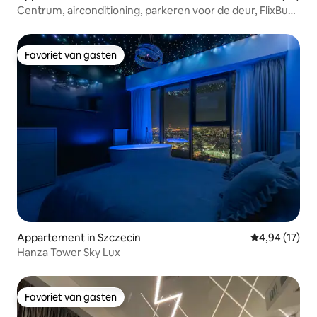
Centrum, airconditioning, parkeren voor de deur, FlixBus
10 min
Favoriet van gasten
Favoriet van gasten
Appartement in Szczecin
Gemiddelde be
4,94 (17)
Hanza Tower Sky Lux
Favoriet van gasten
Favoriet van gasten