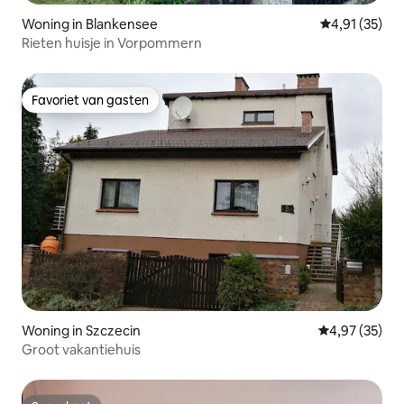
Woning in Blankensee
Gemiddelde be
4,91 (35)
Rieten huisje in Vorpommern
Favoriet van gasten
Favoriet van gasten
Woning in Szczecin
Gemiddelde be
4,97 (35)
Groot vakantiehuis