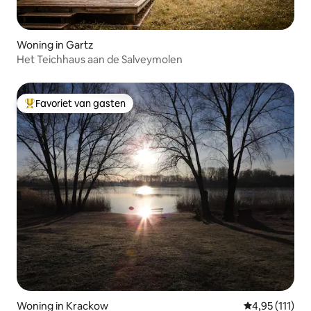
Woning in Gartz
Het Teichhaus aan de Salveymolen
Favoriet van gasten
Topfavoriet van gasten
Woning in Krackow
Gemiddelde be
4,95 (111)