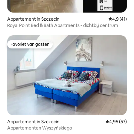
Appartement in Szczecin
Gemiddelde b
4,9 (41)
Royal Point Bed & Bath Apartments - dichtbij centrum
Favoriet van gasten
Favoriet van gasten
Appartement in Szczecin
Gemiddelde be
4,95 (57)
Appartementen Wyszyńskiego