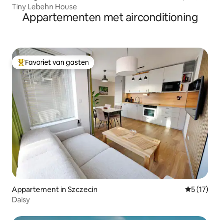
Tiny Lebehn House
Appartementen met airconditioning
Favoriet van gasten
Topfavoriet van gasten
Appartement in Szczecin
Gemiddelde
5 (17)
Daisy