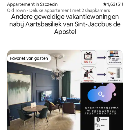
Appartement in Szczecin
Gemiddelde be
4,63 (51)
Old Town - Deluxe appartement met 2 slaapkamers
Andere geweldige vakantiewoningen
nabij Aartsbasiliek van Sint-Jacobus de
Apostel
Favoriet van gasten
Favoriet van gasten