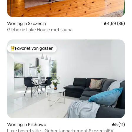
Woning in Szczecin
Gemiddelde be
4,69 (36)
Glebokie Lake House met sauna
Favoriet van gasten
Topfavoriet van gasten
Woning in Pilchowo
Gemiddeld
5 (11)
Luxe bosretraite - Geheel appartement·Szczecin|EV