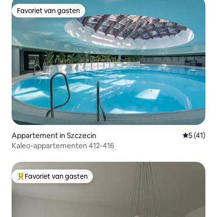
Favoriet van gasten
Favoriet van gasten
Appartement in Szczecin
Gemiddelde
5 (41)
Kaleo-appartementen 412-416
Favoriet van gasten
Topfavoriet van gasten