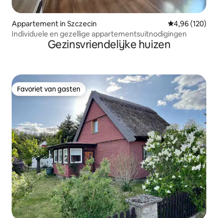
Appartement in Szczecin
Gemiddelde beo
4,96 (120)
Individuele en gezellige appartementsuitnodigingen
Gezinsvriendelijke huizen
Favoriet van gasten
Favoriet van gasten