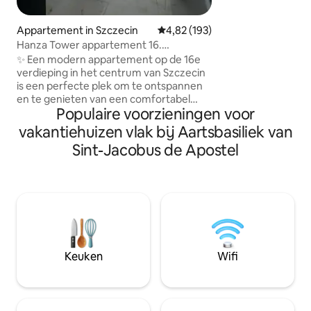
veel winkels, resta
het kasteel op Wa
Appartement in Szczecin
Gemiddelde beoordeling van 4,82
4,82 (193)
Boulevards. Een appartement met één
Hanza Tower appartement 16.
slaapkamer, volled
verdieping
✨ Een modern appartement op de 16e
Tweepersoonsbed,
verdieping in het centrum van Szczecin
kledingkast, smart
is een perfecte plek om te ontspannen
je een koelkast, 
en te genieten van een comfortabel
wasmachine en af
Populaire voorzieningen voor
verblijf. Het appartement heeft een
badkamer is een t
comfortabel kingsize bed,
vakantiehuizen vlak bij Aartsbasiliek van
wastafel. Prachtig 
airconditioning, een tv en een
Sint-Jacobus de Apostel
elektrische open haard die een
uitzonderlijk gezellige sfeer creëren. Er
is ook een volledig uitgeruste
kitchenette met een oven en
inductiekookplaat, en een moderne
badkamer met een douche. Een
bijkomend voordeel is de toegang tot
een wellnessruimte met een zwembad,
Keuken
Wifi
een hottub en twee sauna's ✨