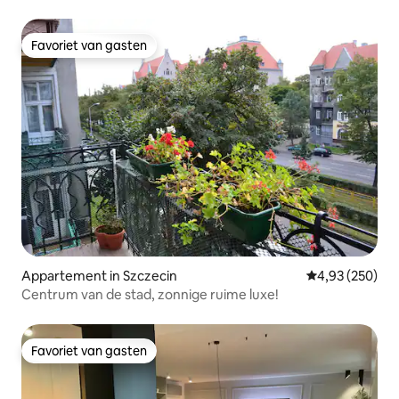
Favoriet van gasten
Favoriet van gasten
Appartement in Szczecin
Gemiddelde beo
4,93 (250)
Centrum van de stad, zonnige ruime luxe!
Favoriet van gasten
Favoriet van gasten