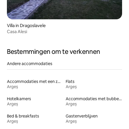
Villa in Dragoslavele
Casa Alesi
Bestemmingen om te verkennen
Andere accommodaties
Accommodaties met een zwembad
Flats
Argeș
Argeș
Hotelkamers
Accommodaties met bubbelbad
Argeș
Argeș
Bed & breakfasts
Gastenverblijven
Argeș
Argeș