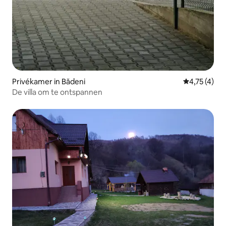
Privékamer in Bădeni
Gemiddelde b
4,75 (4)
De villa om te ontspannen