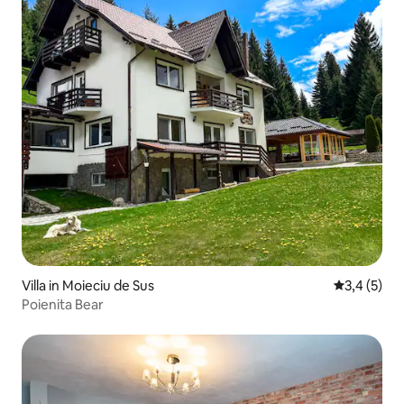
Villa in Moieciu de Sus
Gemiddelde 
3,4 (5)
Poienita Bear