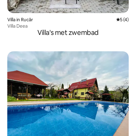
Villa in Rucăr
Gemiddeld
5 (4)
Villa Deea
Villa's met zwembad