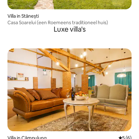
Villa in Stănești
Casa Soarelui (een Roemeens traditioneel huis)
Luxe villa's
Villa in Câmpulung
Gemiddeld
5 (6)