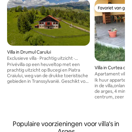
Favoriet van gas
Favoriet van gas
Villa in Drumul Carului
Exclusieve villa · Prachtig uitzicht ·
Geschikt voor 10 personen
Privévilla op een heuveltop met een
Villa in Curtea de 
prachtig uitzicht op Bucegi en Piatra
Apartament villa
Craiului, weg van de drukke toeristische
Ik huur appartem
gebieden in Transsylvanië. Geschikt voor
in de villa,onlangs
maximaal 10 gasten met 4 slaapkamers,
de arges, 4 minut
woonkamer met open haard, keuken, 3
centrum, zeer rus
badkamers en zolder om te ontspannen
toegankelijke om
of voor kinderen. Zelfcatering, ideaal
personen , nuttige
voor gasten die waarde hechten aan
kamer + 1 ruime l
onafhankelijkheid en een rustig verblijf.
uitgeruste keuken
Perfect voor natuurliefhebbers,
Populaire voorzieningen voor villa's in
Faciliteiten: Eigen
wandelaars en liefhebbers van
Argeș
parkeerplaats,sch
traditionele dorpjes, met het kasteel van