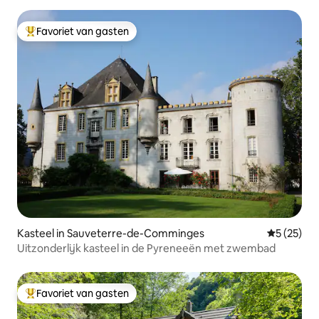
Favoriet van gasten
Topfavoriet van gasten
Kasteel in Sauveterre-de-Comminges
Gemiddelde
5 (25)
Uitzonderlijk kasteel in de Pyreneeën met zwembad
Favoriet van gasten
Topfavoriet van gasten