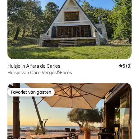
Huisje in Alfara de Carles
Gemiddeld
5 (3)
Huisje van Caro Vergés&Forés
Favoriet van gasten
Favoriet van gasten