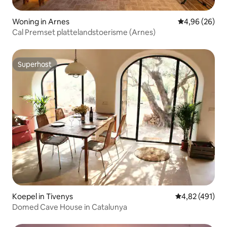
Woning in Arnes
Gemiddelde be
4,96 (26)
Cal Premset plattelandstoerisme (Arnes)
Superhost
Superhost
Koepel in Tivenys
Gemiddelde beo
4,82 (491)
Domed Cave House in Catalunya