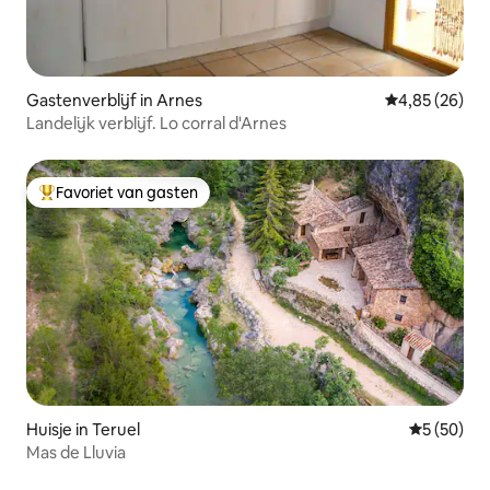
Gastenverblijf in Arnes
Gemiddelde be
4,85 (26)
Landelijk verblijf. Lo corral d'Arnes
Favoriet van gasten
Topfavoriet van gasten
Huisje in Teruel
Gemiddelde
5 (50)
Mas de Lluvia