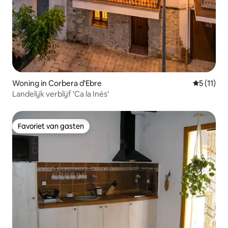
Woning in Corbera d'Ebre
Gemiddeld
5 (11)
Landelijk verblijf 'Ca la Inés'
Favoriet van gasten
Favoriet van gasten