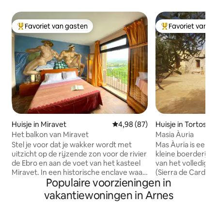
Favoriet van gasten
Favoriet van g
Topfavoriet van gasten
Topfavoriet van 
Huisje in Miravet
Gemiddelde beoordeling van 4,9
4,98 (87)
Huisje in Tortosa
Het balkon van Miravet
Masia Àuria
Stel je voor dat je wakker wordt met
Mas Àuria is een 
uitzicht op de rijzende zon voor de rivier
kleine boerderij, 
de Ebro en aan de voet van het kasteel
van het volledig 
Miravet. In een historische enclave waar
(Sierra de Cardó)
Populaire voorzieningen in
sereniteit heerst. Wij zijn Aurelio en
panorama 's van de
Joaquim, en we nodigen je uit om te
de Ebro Delta. Het 
vakantiewoningen in Arnes
genieten van een gezellig exclusief
om te ontspannen 
appartement, met een mooie kamer,
lange wandelinge