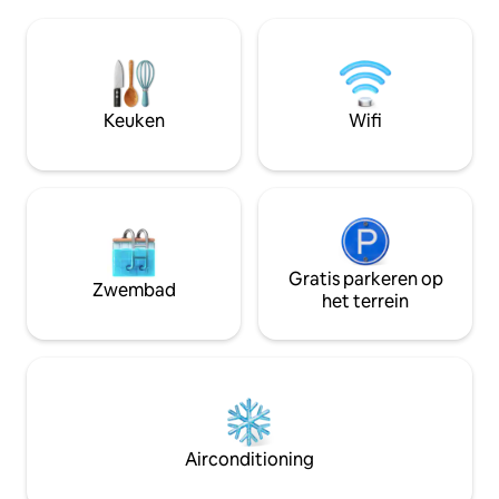
een eigen badkamer, een kitchenette,
op het immense 
een terras en een tuin. Word wakker
olijflandgoed. El M
met de vogels, ontspan met lezen onder
milieuvriendelijk
de bomen naast het ecologische
prachtige rustieke
zwembad. Geniet van het landschap,
die zijn ontworpe
een uitnodiging tot contemplatie, de
voelen en te onts
Keuken
Wifi
beoefening van chi kung, yoga of
onvergetelijke da
meditatie.
privézwembad.
Gratis parkeren op
Zwembad
het terrein
Airconditioning