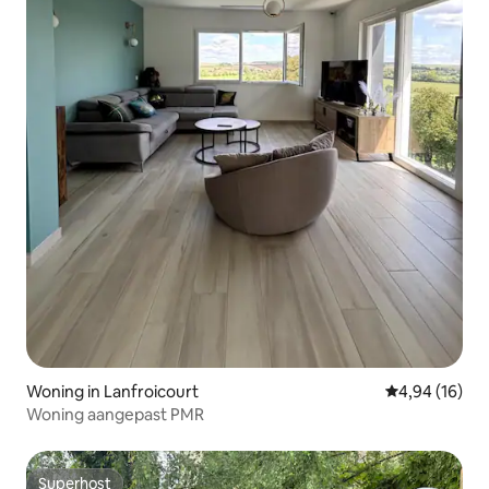
Woning in Lanfroicourt
Gemiddelde be
4,94 (16)
Woning aangepast PMR
Superhost