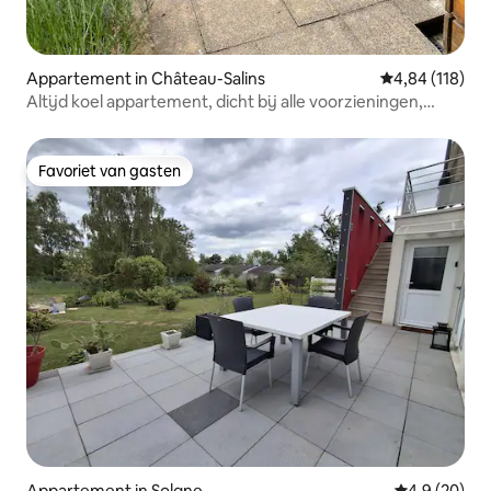
Appartement in Château-Salins
Gemiddelde beo
4,84 (118)
Altijd koel appartement, dicht bij alle voorzieningen,
rustig, airco
Favoriet van gasten
Favoriet van gasten
Appartement in Solgne
Gemiddelde b
4,9 (20)