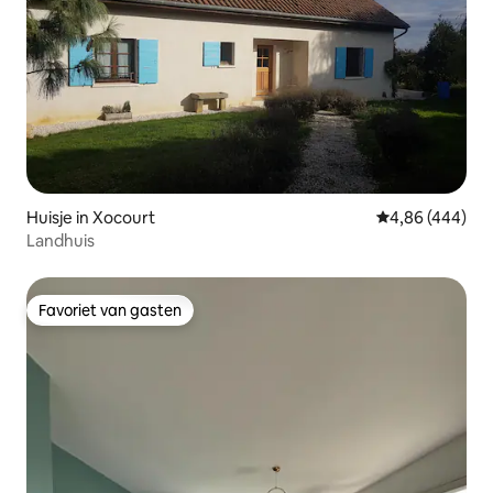
Huisje in Xocourt
Gemiddelde beo
4,86 (444)
Landhuis
Favoriet van gasten
Favoriet van gasten