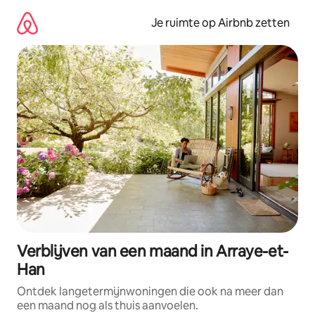
Ga
direct
Je ruimte op Airbnb zetten
naar
inhoud
Verblijven van een maand in Arraye-et-
Han
Ontdek langetermijnwoningen die ook na meer dan
een maand nog als thuis aanvoelen.