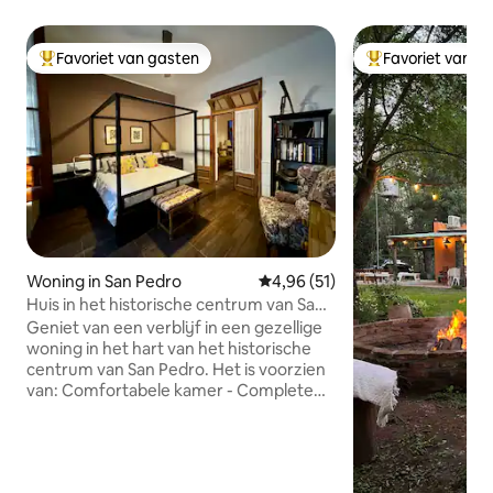
Favoriet van gasten
Favoriet van g
Topfavoriet van gasten
Topfavoriet van 
Woning in San Pedro
Gemiddelde beoordeling van 4,9
4,96 (51)
Huis in het historische centrum van San
Pedro
Geniet van een verblijf in een gezellige
woning in het hart van het historische
centrum van San Pedro. Het is voorzien
van: Comfortabele kamer - Complete
badkamer - Woonkamer en eetkamer
om speciale momenten te delen -
Uitgeruste keuken - Eigen patio met 3x2
zwembad, ideaal om te ontspannen