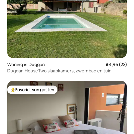
Woning in Duggan
Gemiddelde be
4,96 (23)
Duggan HouseTwo slaapkamers, zwembad en tuin
Favoriet van gasten
Topfavoriet van gasten