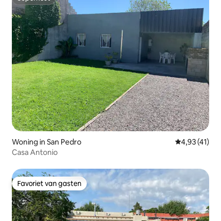
Superhost
Woning in San Pedro
Gemiddelde be
4,93 (41)
Casa Antonio
Favoriet van gasten
Favoriet van gasten