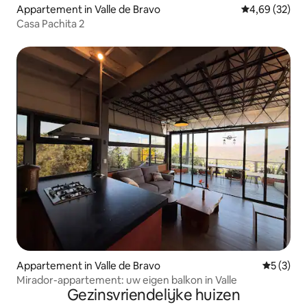
Appartement in Valle de Bravo
Gemiddelde be
4,69 (32)
Casa Pachita 2
Appartement in Valle de Bravo
Gemiddeld
5 (3)
Mirador-appartement: uw eigen balkon in Valle
Gezinsvriendelijke huizen