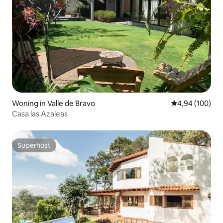
Woning in Valle de Bravo
Gemiddelde beo
4,94 (100)
Casa las Azaleas
Superhost
Superhost