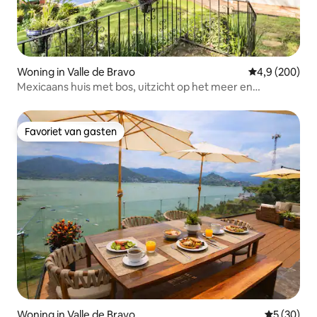
Woning in Valle de Bravo
Gemiddelde be
4,9 (200)
Mexicaans huis met bos, uitzicht op het meer en
zwembad
Favoriet van gasten
Favoriet van gasten
Woning in Valle de Bravo
Gemiddelde
5 (30)