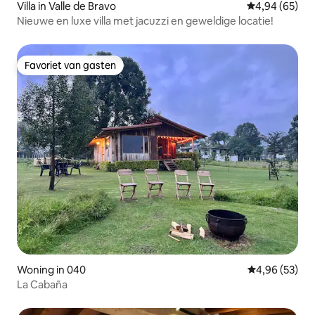
Villa in Valle de Bravo
Gemiddelde be
4,94 (65)
Nieuwe en luxe villa met jacuzzi en geweldige locatie!
Favoriet van gasten
Favoriet van gasten
Woning in 040
Gemiddelde be
4,96 (53)
La Cabaña