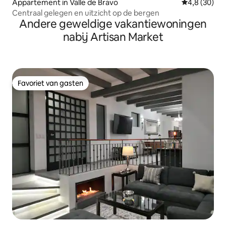
Appartement in Valle de Bravo
Gemiddelde b
4,8 (30)
Centraal gelegen en uitzicht op de bergen
Andere geweldige vakantiewoningen
nabij Artisan Market
Favoriet van gasten
Favoriet van gasten