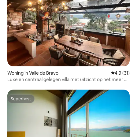
Woning in Valle de Bravo
Gemiddelde b
4,9 (31)
Luxe en centraal gelegen villa met uitzicht op het meer en
jacuzzi
Superhost
Superhost