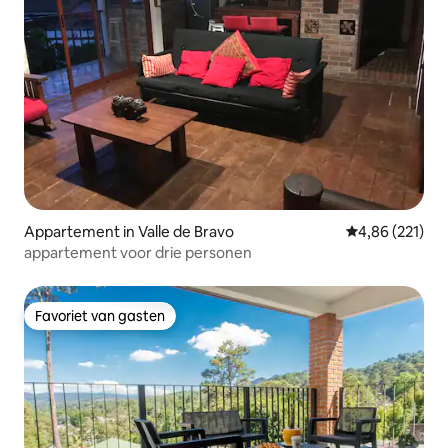
Appartement in Valle de Bravo
Gemiddelde beo
4,86 (221)
appartement voor drie personen
Favoriet van gasten
Favoriet van gasten