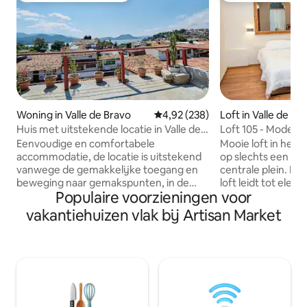
Woning in Valle de Bravo
Gemiddelde beoordeling van 4,92
4,92 (238)
Loft in Valle de Br
Huis met uitstekende locatie in Valle de
Loft 105 - Moderne,
Bravo.
de Bravo
Eenvoudige en comfortabele
Mooie loft in het h
accommodatie, de locatie is uitstekend
op slechts een pa
vanwege de gemakkelijke toegang en
centrale plein. De 
beweging naar gemakspunten, in de
loft leidt tot elem
Populaire voorzieningen voor
buurt van het centrum, op een paar
traditionele open
stappen van de promenade en de
plafonds en houten
vakantiehuizen vlak bij Artisan Market
tempel van Santa Maria Ahuacatlan. Het
moderne accenten
heeft een woonkamer met tv, keuken, 3
gezellig en uniek 
slaapkamers (2 van hen delen de
gelegen, je bent 
badkamer en 1 meer met onafhankelijke
afstand van coffe
badkamer). Gedeeltelijk uitzicht op het
Ideaal voor stelle
meer vanaf het terras. Het beschikt niet
Je zult ook genie
over parkeergelegenheid, maar op 50
zoals openbaar ver