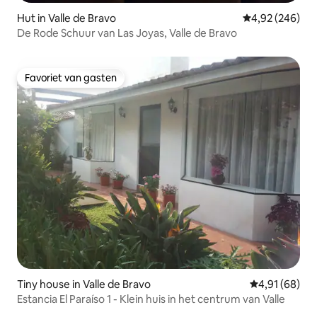
Hut in Valle de Bravo
Gemiddelde beo
4,92 (246)
De Rode Schuur van Las Joyas, Valle de Bravo
Favoriet van gasten
Favoriet van gasten
Tiny house in Valle de Bravo
Gemiddelde be
4,91 (68)
Estancia El Paraíso 1 - Klein huis in het centrum van Valle