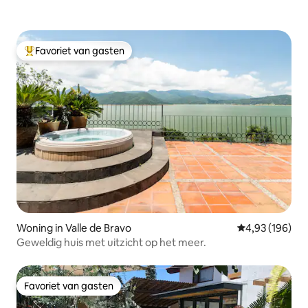
Favoriet van gasten
Topfavoriet van gasten
Woning in Valle de Bravo
Gemiddelde beo
4,93 (196)
Geweldig huis met uitzicht op het meer.
Favoriet van gasten
Favoriet van gasten