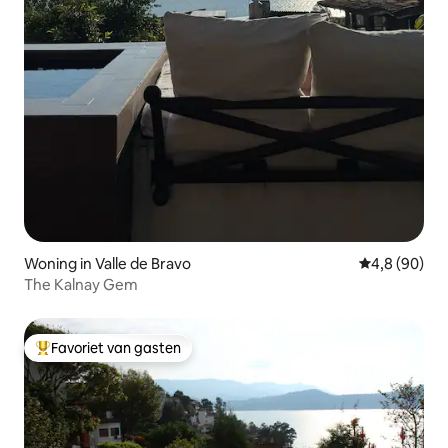
Woning in Valle de Bravo
Gemiddelde b
4,8 (90)
The Kalnay Gem
Favoriet van gasten
Topfavoriet van gasten