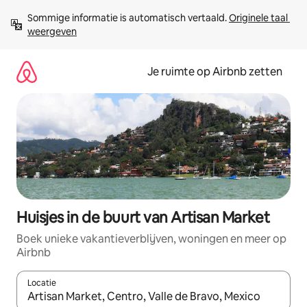
Ga
Sommige informatie is automatisch vertaald. 
Originele taal 
direct
weergeven
naar
inhoud
Je ruimte op Airbnb zetten
Huisjes in de buurt van Artisan Market
Boek unieke vakantieverblijven, woningen en meer op
Airbnb
Locatie
Wanneer er suggesties beschikbaar zijn, maak je een keuze met