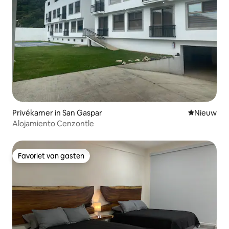
Privékamer in San Gaspar
Nieuwe ac
Nieuw
Alojamiento Cenzontle
Favoriet van gasten
Favoriet van gasten