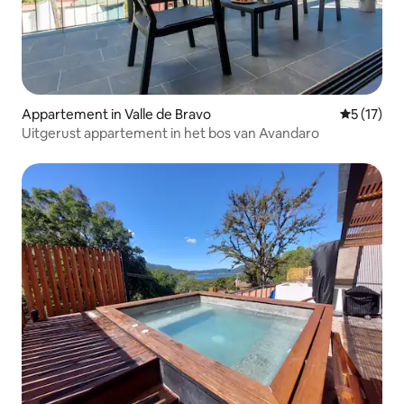
Appartement in Valle de Bravo
Gemiddelde
5 (17)
Uitgerust appartement in het bos van Avandaro