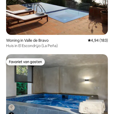
Woning in Valle de Bravo
Gemiddelde beo
4,94 (183)
Huis in El Escondrijo (La Peña)
Favoriet van gasten
Favoriet van gasten