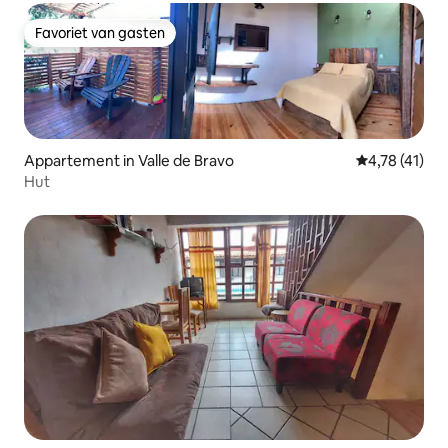
Favoriet van gasten
Favoriet van gasten
Appartement in Valle de Bravo
Gemiddelde be
4,78 (41)
Hut