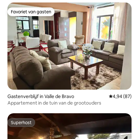
Favoriet van gasten
Favoriet van gasten
Gastenverblijf in Valle de Bravo
Gemiddelde be
4,94 (87)
Appartement in de tuin van de grootouders
Superhost
Superhost