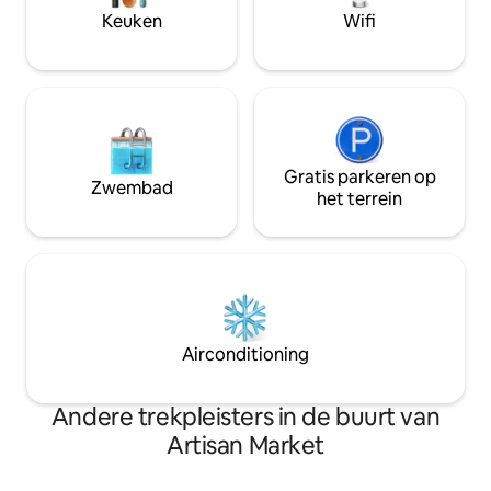
meter zijn er 2 openbare
geldautomaten, s
Keuken
Wifi
parkeerplaatsen. 10% daling van de
markten.
voedselconsumptie in de rest van de
w/low.
Gratis parkeren op
Zwembad
het terrein
Airconditioning
Andere trekpleisters in de buurt van
Artisan Market