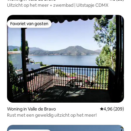
Uitzicht op het meer + zwembad | Uitstapje CDMX
Favoriet van gasten
Favoriet van gasten
Woning in Valle de Bravo
Gemiddelde beo
4,96 (209)
Rust met een geweldig uitzicht op het meer!