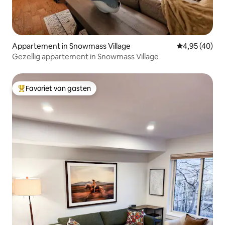
Appartement in Snowmass Village
Gemiddelde be
4,95 (40)
Gezellig appartement in Snowmass Village
Favoriet van gasten
Topfavoriet van gasten