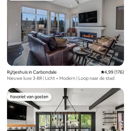
Rijtjeshuis in Carbondale
Gemiddelde beo
4,99 (176)
Nieuwe luxe 3-BR | Licht + Modern | Loop naar de stad
Favoriet van gasten
Favoriet van gasten