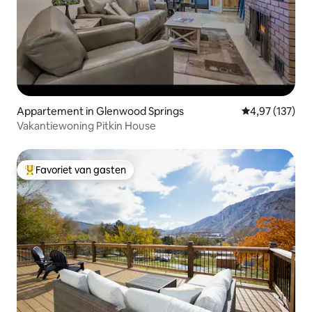
Appartement in Glenwood Springs
Gemiddelde beo
4,97 (137)
Vakantiewoning Pitkin House
Favoriet van gasten
Topfavoriet van gasten