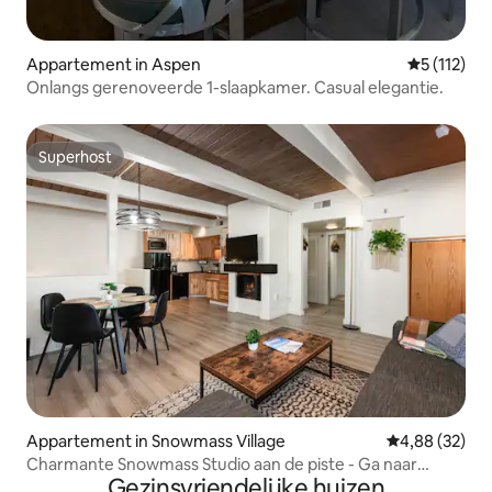
Appartement in Aspen
Gemiddelde 
5 (112)
Onlangs gerenoveerde 1-slaapkamer. Casual elegantie.
Superhost
Superhost
Appartement in Snowmass Village
Gemiddelde be
4,88 (32)
Charmante Snowmass Studio aan de piste - Ga naar
Gezinsvriendelijke huizen
buiten!