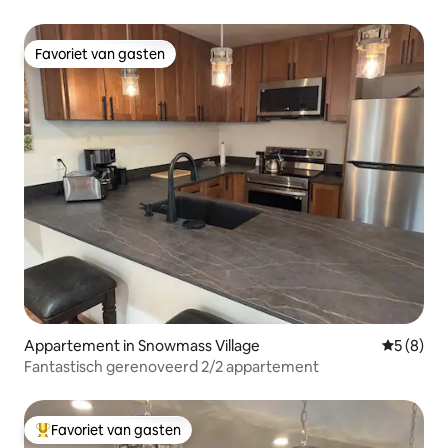
Favoriet van gasten
Favoriet van gasten
Appartement in Snowmass Village
Gemiddeld
5 (8)
Fantastisch gerenoveerd 2/2 appartement
Favoriet van gasten
Topfavoriet van gasten