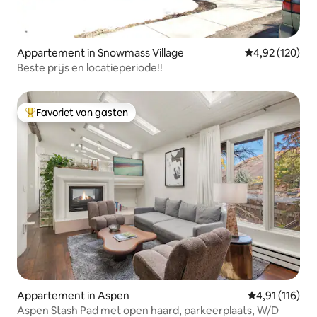
Appartement in Snowmass Village
Gemiddelde beo
4,92 (120)
Beste prijs en locatieperiode!!
Favoriet van gasten
Topfavoriet van gasten
Appartement in Aspen
Gemiddelde beo
4,91 (116)
Aspen Stash Pad met open haard, parkeerplaats, W/D