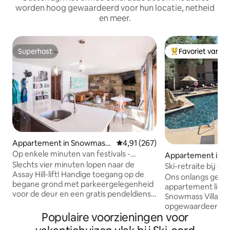
worden hoog gewaardeerd voor hun locatie, netheid
en meer.
Superhost
Favoriet van g
Superhost
Topfavoriet van 
Appartement in Snowmass
Gemiddelde beoordeling van 4,91
4,91 (267)
Village
Op enkele minuten van festivals -
Appartement in 
Zwembad, jacuzzi, fitnessruimte
Slechts vier minuten lopen naar de
Village
Ski-retraite bij de
Assay Hill-lift! Handige toegang op de
bergen
Ons onlangs gere
begane grond met parkeergelegenheid
appartement ligt 
voor de deur en een gratis pendeldienst
Snowmass Village. Onlang
om de 15 minuten naar restaurants en
opgewaardeerd me
winkels in Base Village en Aspen. Geniet
Populaire voorzieningen voor
één kamer en een
van het uitzicht op de bergen in dit
eenpersoonsbed i