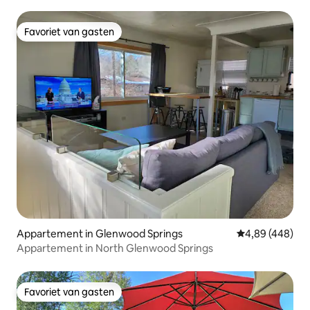
Favoriet van gasten
Favoriet van gasten
Appartement in Glenwood Springs
Gemiddelde beo
4,89 (448)
Appartement in North Glenwood Springs
Favoriet van gasten
Favoriet van gasten