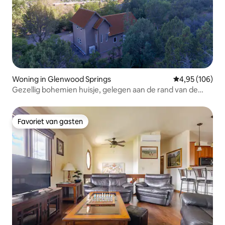
Woning in Glenwood Springs
Gemiddelde beo
4,95 (106)
Gezellig bohemien huisje, gelegen aan de rand van de
stad!
Favoriet van gasten
Favoriet van gasten