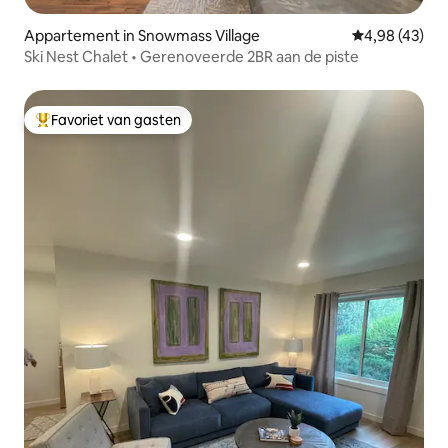
Appartement in Snowmass Village
Gemiddelde be
4,98 (43)
Ski Nest Chalet • Gerenoveerde 2BR aan de piste
Favoriet van gasten
Topfavoriet van gasten