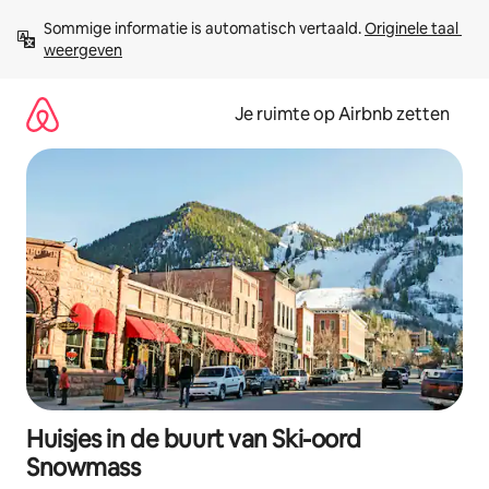
Ga
Sommige informatie is automatisch vertaald. 
Originele taal 
direct
weergeven
naar
inhoud
Je ruimte op Airbnb zetten
Huisjes in de buurt van Ski-oord
Snowmass