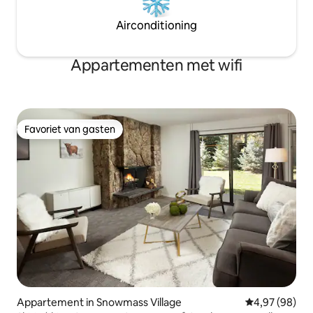
Airconditioning
Appartementen met wifi
Favoriet van gasten
Favoriet van gasten
Appartement in Snowmass Village
Gemiddelde be
4,97 (98)