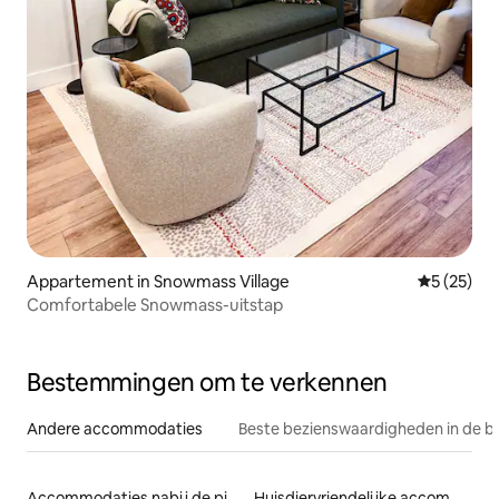
Appartement in Snowmass Village
Gemiddelde
5 (25)
Comfortabele Snowmass-uitstap
Bestemmingen om te verkennen
Andere accommodaties
Beste bezienswaardigheden in de b
Accommodaties nabij de piste
Huisdiervriendelijke accommodaties