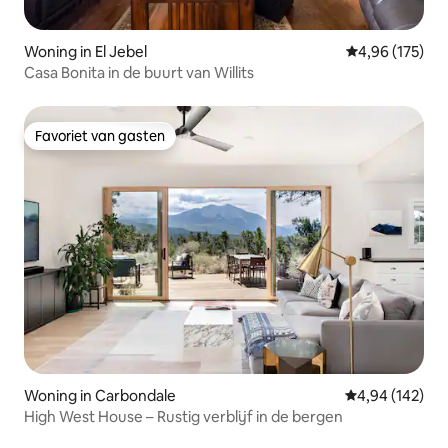
Woning in El Jebel
Gemiddelde beo
4,96 (175)
Casa Bonita in de buurt van Willits
Favoriet van gasten
Favoriet van gasten
Woning in Carbondale
Gemiddelde beo
4,94 (142)
High West House – Rustig verblijf in de bergen