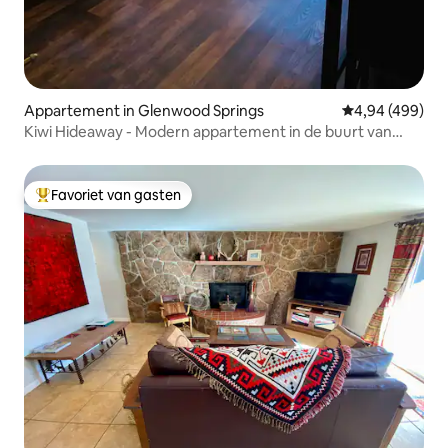
Appartement in Glenwood Springs
Gemiddelde beo
4,94 (499)
Kiwi Hideaway - Modern appartement in de buurt van
Downtown GWS
Favoriet van gasten
Topfavoriet van gasten