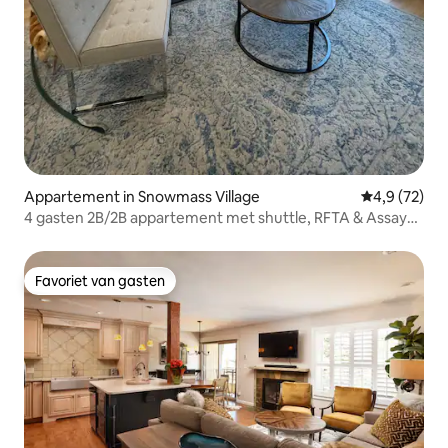
Appartement in Snowmass Village
Gemiddelde b
4,9 (72)
4 gasten 2B/2B appartement met shuttle, RFTA & Assay
Lift!
Favoriet van gasten
Favoriet van gasten