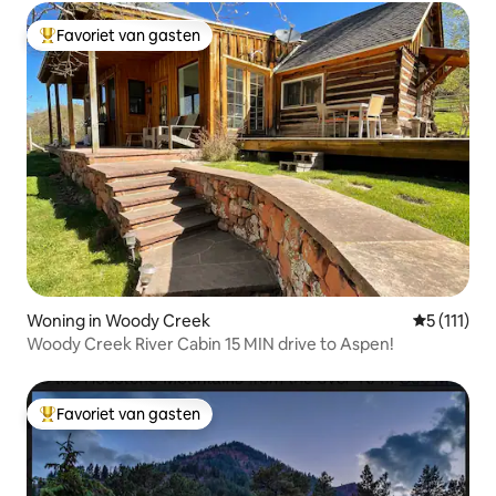
Favoriet van gasten
Topfavoriet van gasten
Woning in Woody Creek
Gemiddelde
5 (111)
Woody Creek River Cabin 15 MIN drive to Aspen!
Favoriet van gasten
Topfavoriet van gasten