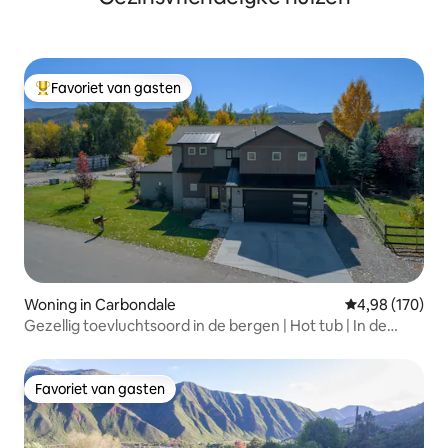
Favoriet van gasten
Topfavoriet van gasten
Woning in Carbondale
Gemiddelde beo
4,98 (170)
Gezellig toevluchtsoord in de bergen | Hot tub | In de
buurt van Aspen
Favoriet van gasten
Favoriet van gasten