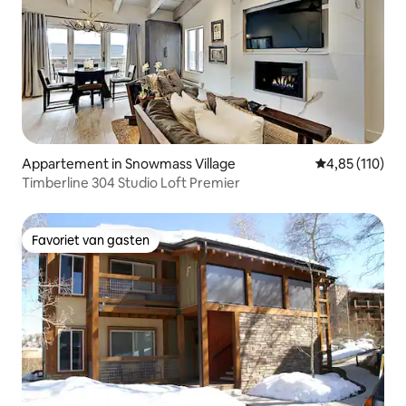
Appartement in Snowmass Village
Gemiddelde beo
4,85 (110)
Timberline 304 Studio Loft Premier
Favoriet van gasten
Favoriet van gasten