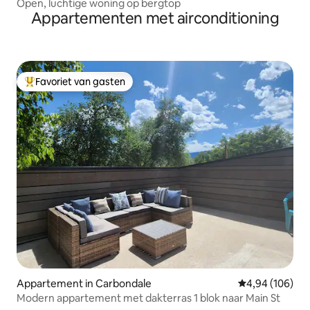
Open, luchtige woning op bergtop
Appartementen met airconditioning
Favoriet van gasten
Topfavoriet van gasten
Appartement in Carbondale
Gemiddelde beo
4,94 (106)
Modern appartement met dakterras 1 blok naar Main St