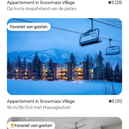
Appartement in Snowmass Village
Gemiddelde
5 (23)
Op korte loopafstand van de pistes
Favoriet van gasten
Favoriet van gasten
Appartement in Snowmass Village
Gemiddelde
5 (31)
Ski In/Ski Out met Massagestoel
Favoriet van gasten
Topfavoriet van gasten