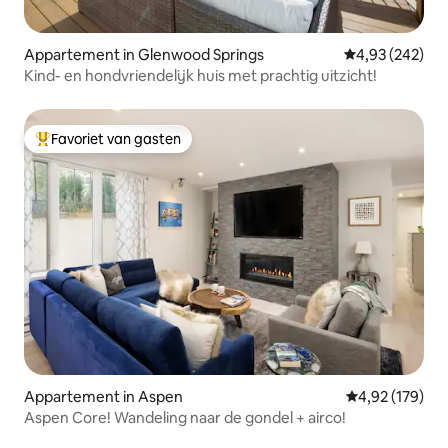
Appartement in Glenwood Springs
Gemiddelde beo
4,93 (242)
Kind- en hondvriendelijk huis met prachtig uitzicht!
Favoriet van gasten
Topfavoriet van gasten
Appartement in Aspen
Gemiddelde beo
4,92 (179)
Aspen Core! Wandeling naar de gondel + airco!