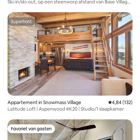
Ski-in/ski-out, op een steenworp afstand van Base Village
met zwembad!
Superhost
Superhost
Appartement in Snowmass Village
Gemiddelde beo
4,84 (132)
Latitude Loft | Aspenwood #K20 | Studio/1 slaapkamer
Favoriet van gasten
Favoriet van gasten