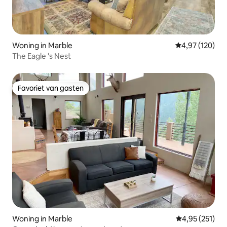
Woning in Marble
Gemiddelde beo
4,97 (120)
The Eagle 's Nest
Favoriet van gasten
Favoriet van gasten
Woning in Marble
Gemiddelde beo
4,95 (251)