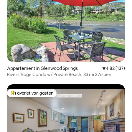
Appartement in Glenwood Springs
Gemiddelde beo
4,82 (137)
Rivers 'Edge Condo w/ Private Beach, 33 mi 2 Aspen
Favoriet van gasten
Topfavoriet van gasten