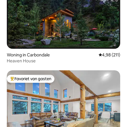
Woning in Carbondale
Gemiddelde beo
4,98 (211)
Heaven House
Favoriet van gasten
Topfavoriet van gasten