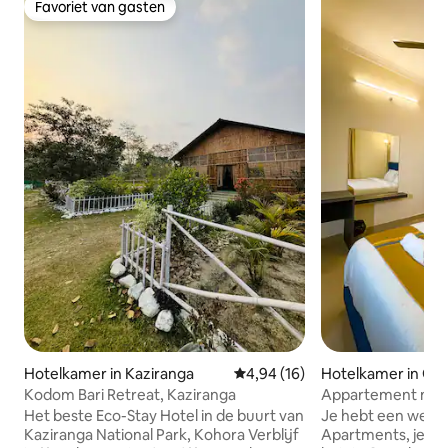
Favoriet van gasten
Favoriet van gasten
Hotelkamer in Kaziranga
Gemiddelde beoordeling van 4,9
4,94 (16)
Hotelkamer in Gu
Kodom Bari Retreat, Kaziranga
Appartement met 2
keuken | Door Irr
Het beste Eco-Stay Hotel in de buurt van
Je hebt een welkom
Kaziranga National Park, Kohora Verblijf
Apartments, je sti