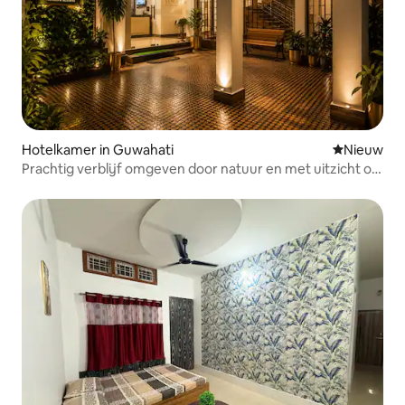
Hotelkamer in Guwahati
Nieuwe ac
Nieuw
Prachtig verblijf omgeven door natuur en met uitzicht op
de heuvels