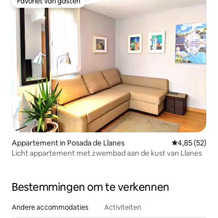
Favoriet van gasten
Favoriet van gasten
Appartement in Posada de Llanes
Gemiddelde be
4,85 (52)
Licht appartement met zwembad aan de kust van Llanes
Bestemmingen om te verkennen
Andere accommodaties
Activiteiten