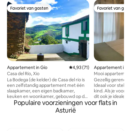
Favoriet van gasten
Favoriet van gas
Favoriet van gasten
Favoriet van gas
Appartement in Gío
Gemiddelde beoordeling van 4,9
4,93 (71)
Appartement in G
Casa del Río, Xio
Mooi appartement 
AS
La Bodega (de kelder) de Casa del río is
Gezellig gerenov
een zelfstandig appartement met één
Ideaal voor stelle
slaapkamer, een eigen badkamer,
kind. Als je voor je
keuken en woonkamer, gebouwd op de
dit ook je ideale 
Populaire voorzieningen voor flats in
begane grond. De keuken is uitgerust
hebt een wifi-ne
om je eigen eenvoudige maaltijden te
met al onze liefd
Asturië
koken (maar geen oven/magnetron).
ingericht, zodat j
Het appartement is eenvoudig en
verblijf en je thuis
minimalistisch, maar het is ook erg
wat Gijón te bied
comfortabel en heeft alles wat je nodig
uitstekende verbi