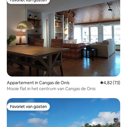
Favoriet van gasten
Appartement in Cangas de Onís
Gemiddelde be
4,82 (73)
Mooie flat in het centrum van Cangas de Onis
Favoriet van gasten
Favoriet van gasten