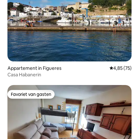
Appartement in Figueres
Gemiddelde be
4,85 (75)
Casa Habanerin
Favoriet van gasten
Favoriet van gasten