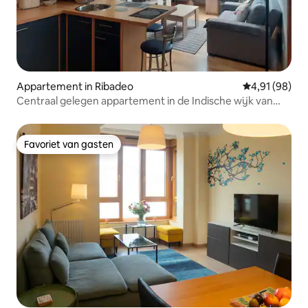
Appartement in Ribadeo
Gemiddelde be
4,91 (98)
Centraal gelegen appartement in de Indische wijk van
Ribadeo
Favoriet van gasten
Favoriet van gasten