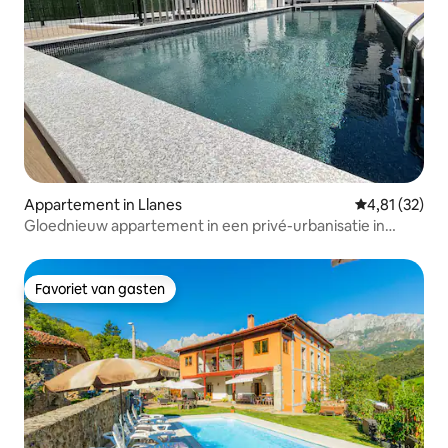
Appartement in Llanes
Gemiddelde be
4,81 (32)
Gloednieuw appartement in een privé-urbanisatie in
Llanes
Favoriet van gasten
Favoriet van gasten