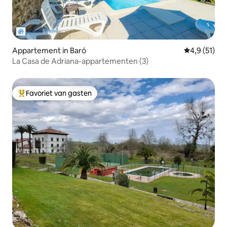
Appartement in Baró
Gemiddelde b
4,9 (51)
La Casa de Adriana-appartementen (3)
Favoriet van gasten
Topfavoriet van gasten