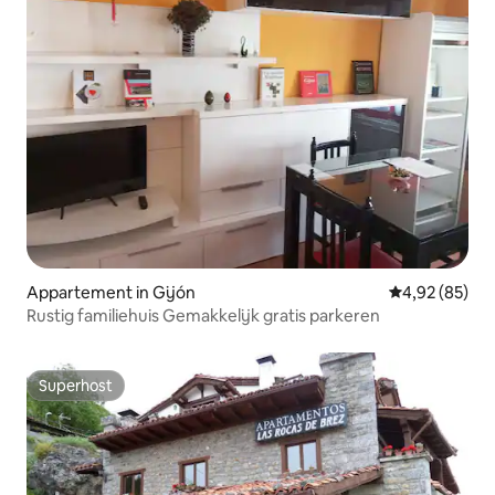
Appartement in Gijón
Gemiddelde be
4,92 (85)
Rustig familiehuis Gemakkelijk gratis parkeren
Superhost
Superhost