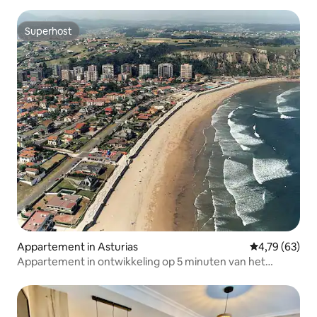
Superhost
Superhost
Appartement in Asturias
Gemiddelde be
4,79 (63)
Appartement in ontwikkeling op 5 minuten van het
strand.