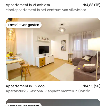
Appartement in Villaviciosa
Gemiddelde be
4,88 (75)
Mooi appartement in het centrum van Villaviciosa
Favoriet van gasten
Favoriet van gasten
Appartement in Oviedo
Gemiddelde be
4,95 (56)
Apartastur26 Gascona · 3 appartementen in Oviedo...
Favoriet van gasten