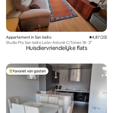
Appartement in San Isidro
Gemiddelde be
4,87 (23)
Studio Pto San Isidro León-Asturië C/Toneo 18- 3°
Huisdiervriendelijke flats
Favoriet van gasten
Topfavoriet van gasten