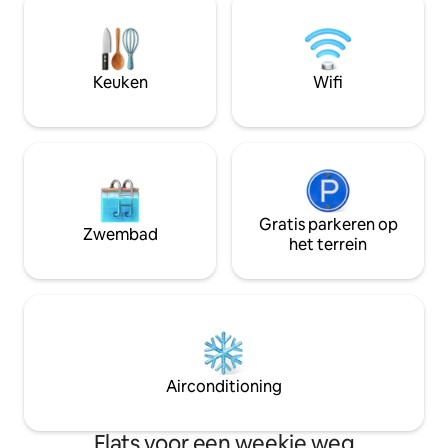
hebt voor een aangenaam en eenvoudig
het stadscentrum,
verblijf. Het appartement heeft uitzicht
recreatiegebieden
op de vallei, een eigen terras met een
Asturië in het alg
prachtig uitzicht en een eigen ingang. Je
bijzonder binnen 
Keuken
Wifi
kunt ook gebruik maken van de
gemeenschappelijke ruimtes en de
grote tuin. Houd er rekening mee dat de
appartementen niet zijn voorzien van
een wasmachine, tv of combi-
magnetron. Als je niet zonder kunt, is dit
misschien niet de perfecte plek voor je
verblijf. Het telefoonsignaal en de wifi
Gratis parkeren op
Zwembad
werken perfect en zijn vrij
het terrein
betrouwbaar. Casa del río is de perfecte
manier om het lawaai te ontdekken en
uit de eerste hand een eenvoudig en
duurzaam leven te ervaren in een
Asturias-dorp buiten de gebaande
paden. Het pand is ideaal voor mensen
die weg willen van het lawaai en de
Airconditioning
drukte, omdat het vrij geïsoleerd is en
het dorp Xio helemaal geen
voorzieningen heeft. De
Flats voor een weekje weg