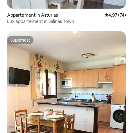
Appartement in Asturias
Gemiddelde be
4,97 (74)
Lux appartement in Salinas Town
Superhost
Superhost