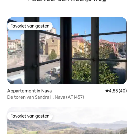
dichtstbijzijnde voorzieningen zijn een
bar/restaurant/zwembad op 10 minuten
rijden en winkels, supermarkt,
restaurants, apotheek, tankstation, enz.
op 20 minuten rijden.
Favoriet van gasten
Favoriet van gasten
Appartement in Nava
Gemiddelde be
4,85 (40)
De toren van Sandra II. Nava (AT1457)
Favoriet van gasten
Favoriet van gasten