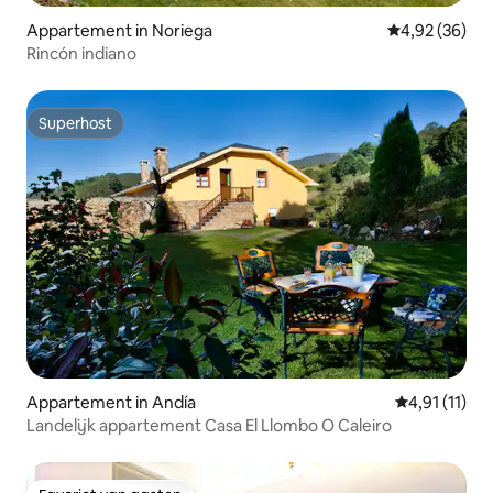
Appartement in Noriega
Gemiddelde be
4,92 (36)
Rincón indiano
Superhost
Superhost
Appartement in Andía
Gemiddelde b
4,91 (11)
Landelijk appartement Casa El Llombo O Caleiro