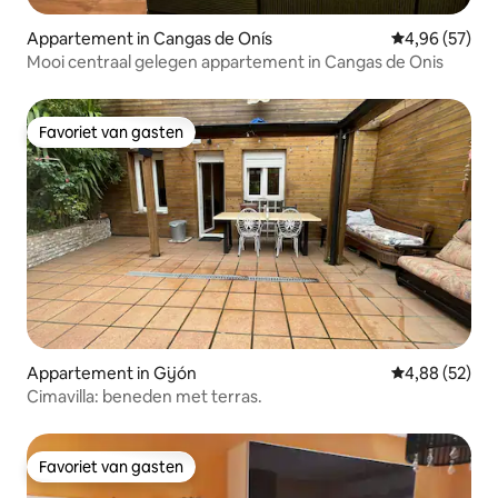
Appartement in Cangas de Onís
Gemiddelde be
4,96 (57)
Mooi centraal gelegen appartement in Cangas de Onis
Favoriet van gasten
Favoriet van gasten
Appartement in Gijón
Gemiddelde be
4,88 (52)
Cimavilla: beneden met terras.
Favoriet van gasten
Favoriet van gasten