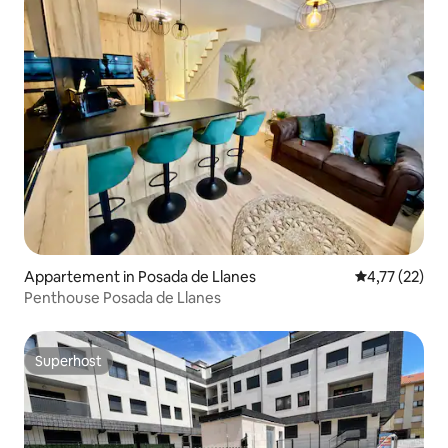
Appartement in Posada de Llanes
Gemiddelde be
4,77 (22)
Penthouse Posada de Llanes
Superhost
Superhost