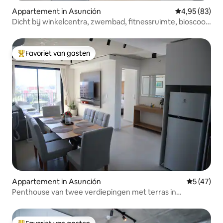
Appartement in Asunción
Gemiddelde be
4,95 (83)
Dicht bij winkelcentra, zwembad, fitnessruimte, bioscoop
en wifi van 200 Mbps
Favoriet van gasten
Topfavoriet van gasten
Appartement in Asunción
Gemiddelde
5 (47)
Penthouse van twee verdiepingen met terras in
winkelgebied