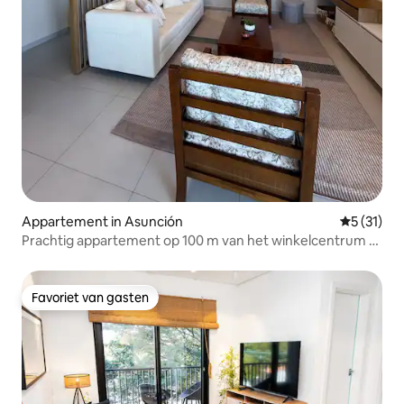
Appartement in Asunción
Gemiddelde
5 (31)
Prachtig appartement op 100 m van het winkelcentrum El
Sol
Favoriet van gasten
Favoriet van gasten