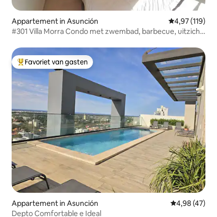
Appartement in Asunción
Gemiddelde beo
4,97 (119)
#301 Villa Morra Condo met zwembad, barbecue, uitzicht
en wifi!
Favoriet van gasten
Topfavoriet van gasten
Appartement in Asunción
Gemiddelde be
4,98 (47)
Depto Comfortable e Ideal