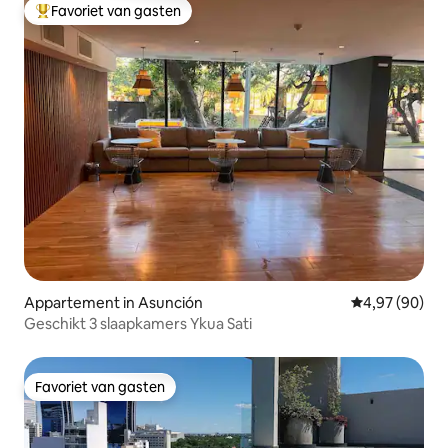
Favoriet van gasten
Topfavoriet van gasten
Appartement in Asunción
Gemiddelde be
4,97 (90)
Geschikt 3 slaapkamers Ykua Sati
Favoriet van gasten
Favoriet van gasten