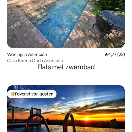
Woning in Asunción
Gemiddelde be
4,77 (22)
Casa Buena Onda Asunción
Flats met zwembad
Favoriet van gasten
Topfavoriet van gasten