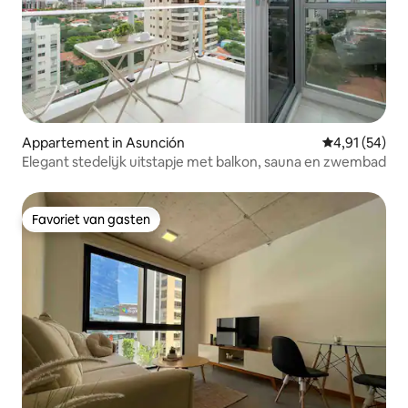
Appartement in Asunción
Gemiddelde be
4,91 (54)
Elegant stedelijk uitstapje met balkon, sauna en zwembad
Favoriet van gasten
Favoriet van gasten