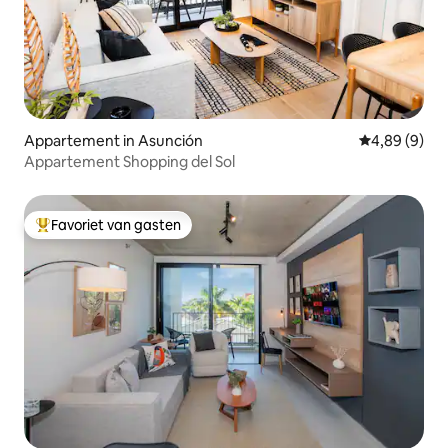
Appartement in Asunción
Gemiddelde b
4,89 (9)
Appartement Shopping del Sol
Favoriet van gasten
Topfavoriet van gasten