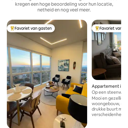
kregen een hoge beoordeling voor hun locatie,
netheid en nog veel meer.
Favoriet van gasten
Favoriet van g
Topfavoriet van gasten
Topfavoriet van 
Appartement in A
Op een steenworp
Shopping del Sol
Mooi en gezellig 
woongebouw, gele
drukke buurt met 
verscheidenheid a
om te wandelen. Ontspan e
een prachtig zwembad op het terras van