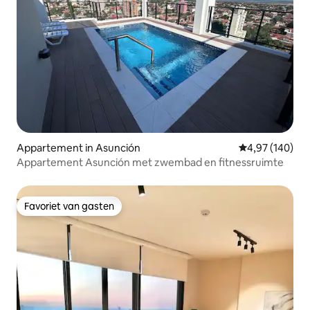
Appartement in Asunción
Gemiddelde beo
4,97 (140)
Appartement Asunción met zwembad en fitnessruimte
Favoriet van gasten
Favoriet van gasten