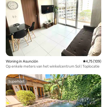
Woning in Asunción
Gemiddelde beo
4,75 (109)
Op enkele meters van het winkelcentrum Sol | Toplocatie
Superhost
Superhost