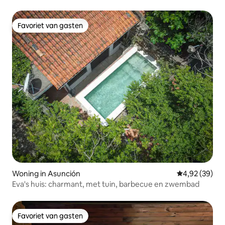
Favoriet van gasten
Favoriet van gasten
Woning in Asunción
Gemiddelde be
4,92 (39)
Eva's huis: charmant, met tuin, barbecue en zwembad
Favoriet van gasten
Favoriet van gasten