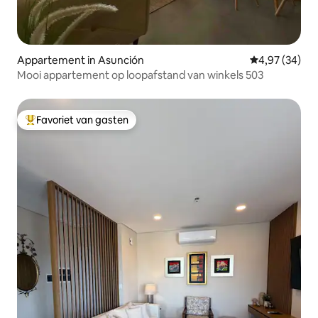
Appartement in Asunción
Gemiddelde be
4,97 (34)
Mooi appartement op loopafstand van winkels 503
Favoriet van gasten
Topfavoriet van gasten