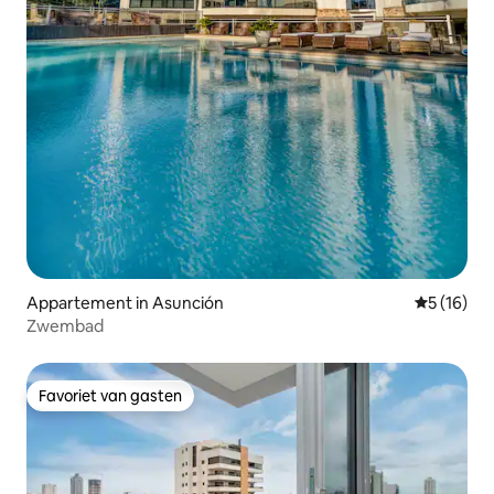
Appartement in Asunción
Gemiddelde
5 (16)
Zwembad
Favoriet van gasten
Favoriet van gasten