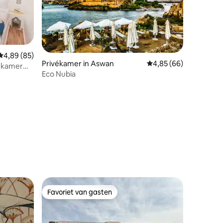
ecensies
Gemiddelde beoordeling van 4,89 uit 5, 85 recensies
4,89 (85)
Privékamer in Aswan
Gemiddelde beoordelin
4,85 (66)
e kamer
Eco Nubia
Favoriet van gasten
Favoriet van gasten