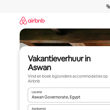
Ga
direct
naar
inhoud
Vakantieverhuur in
Aswan
Vind en boek bijzondere accommodaties op
Airbnb
Locatie
Wanneer er suggesties beschikbaar zijn, maak je 
Aankomst