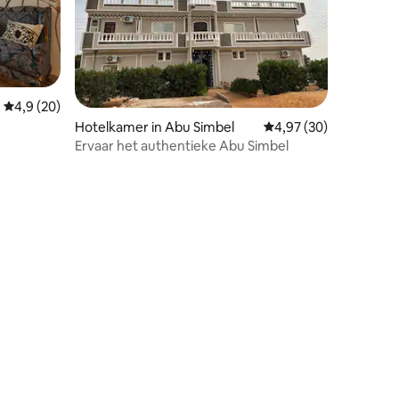
Gemiddelde beoordeling van 4,9 uit 5, 20 recensies
4,9 (20)
Hotelkamer in Abu Simbel
Gemiddelde beoordelin
4,97 (30)
Ervaar het authentieke Abu Simbel
ecensies