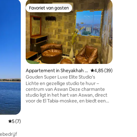
Woning i
Favoriet van gasten
Superho
Favoriet van gasten
Superho
ah
Shamandy
Aswan (1
Ervaar ee
Nubische 
Egyptisc
comfort 
knus, ru
met warm
culturele
echt aut
Aswan, w
ecensies
Appartement in Sheyakhah T
Gemiddelde beoordelin
4,85 (39)
tradition
halethah
samengaa
Gouden Super Luxe Elite Studio's
Shamdi is
Lichte en gezellige studio te huur –
apparte
centrum van Aswan Deze charmante
details, 
studio ligt in het hart van Aswan, direct
culturele
voor de El Tabia-moskee, en biedt een
uniek uitzicht op zowel zonsopgang als
zonsondergang – een zeldzame
traktatie voor gasten die op zoek zijn
Gemiddelde beoordeling van 5 uit 5, 7 recensies
5 (7)
naar rust, inspiratie en prachtige
verlichting. De ruimte is ideaal voor
iebedrijf
soloreizigers, stellen of creatievelingen