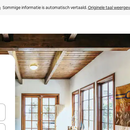
Sommige informatie is automatisch vertaald. 
Originele taal weerge
een keuze met je de pijltjestoetsen omhoog en omlaag, óf door te tik