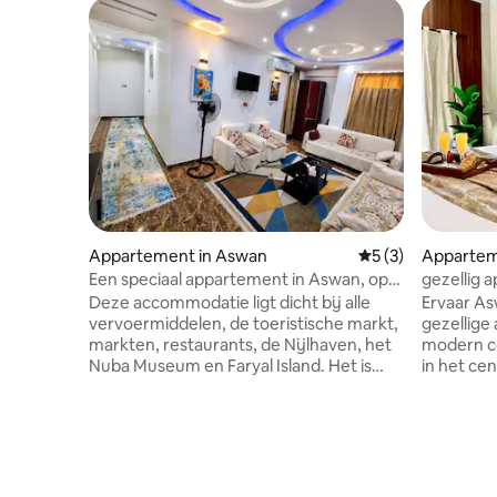
Appartement in Aswan
Gemiddelde beoord
5 (3)
Appartem
Thaletha
Een speciaal appartement in Aswan, op
gezellig 
een steenworp afstand van de
Aswan
Deze accommodatie ligt dicht bij alle
Ervaar As
Nijlcorniche
vervoermiddelen, de toeristische markt,
gezellig
markten, restaurants, de Nijlhaven, het
modern co
Nuba Museum en Faryal Island. Het is
in het ce
zeer geschikt voor gezinnen. Het is
tempels e
gelegen in het centrum van Aswan. Het
beziensw
appartement heeft alles wat het gezin
Dicht bij 
thuis nodig heeft. Het is een ruim en
restauran
schoon huis met een keuken met alles,
voor souvenirs, we zijn 
nieuwe airconditioners, een gootsteen,
moment te helpe