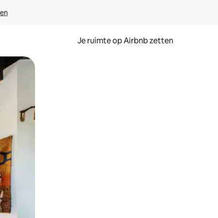
ven
Je ruimte op Airbnb zetten
ken of swipen.