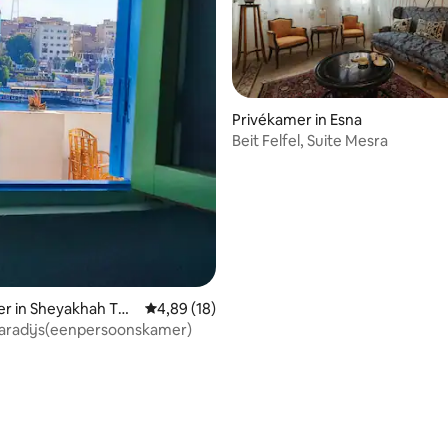
Privékamer in Esna
Beit Felfel, Suite Mesra
g van 4,74 uit 5, 43 recensies
r in Sheyakhah Tha
Gemiddelde beoordeling van 4,89 uit 5, 18 r
4,89 (18)
paradijs(eenpersoonskamer)