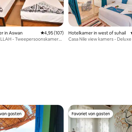
er in Aswan
Gemiddelde beoordeling van 4,95 uit 5, 107 r
4,95 (107)
Hotelkamer in west of suhail
LLAH - Tweepersoonskamer
Casa Nile view kamers - Delux
ébadkamer 6
met balkon
 van 4,76 uit 5, 29 recensies
 van gasten
Favoriet van gasten
 van gasten
Favoriet van gasten