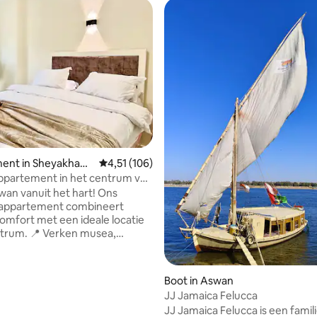
eling van 5 uit 5, 3 recensies
ent in Sheyakhah
Gemiddelde beoordeling van 4,51 uit 5, 106 r
4,51 (106)
h
appartement in het centrum van
wan vanuit het hart! Ons
e appartement combineert
mfort met een ideale locatie
ntrum. 📍 Verken musea,
n historische
aardigheden met gemak. 🏛️
lokale markten, 24/7 winkels,
Boot in Aswan
ts en Aswan 's grootste bazaar
JJ Jamaica Felucca
er om je op elk
JJ Jamaica Felucca is een famil
n.🕊️ Op slechts 10