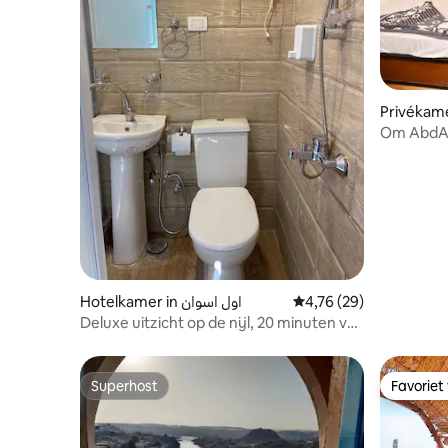
Privékam
Om AbdA
met priv
Hotelkamer in اول اسوان
Gemiddelde beoordeling
4,76 (29)
Deluxe uitzicht op de nijl, 20 minuten van
de luchthaven, zwembad
Superhost
Favoriet
Superhost
Favoriet