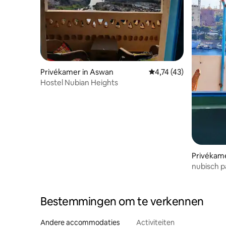
Privékamer in Aswan
Gemiddelde beoordelin
4,74 (43)
Hostel Nubian Heights
Privékame
lethah
nubisch 
Bestemmingen om te verkennen
Andere accommodaties
Activiteiten